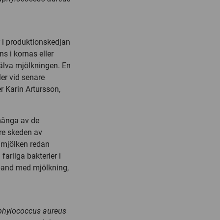
r i produktionskedjan
ns i kornas eller
lva mjölkningen. En
er vid senare
er Karin Artursson,
 många av de
are skeden av
 mjölken redan
farliga bakterier i
mband med mjölkning,
phylococcus aureus