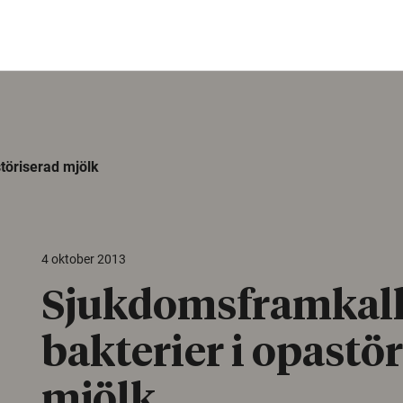
töriserad mjölk
4 oktober 2013
Sjukdomsframkal
bakterier i opastö
mjölk