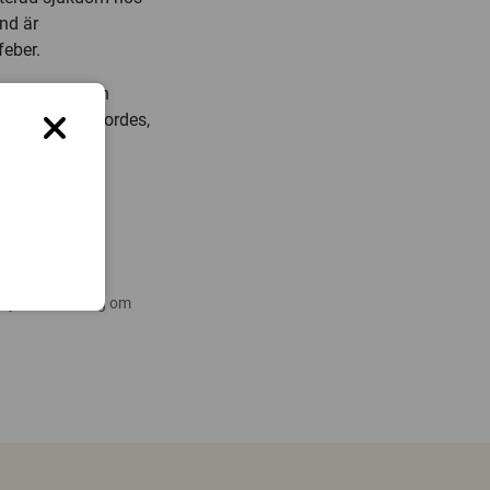
nd är
feber.
ast prover från
 salmonella gjordes,
diefond.
 nyare forskning om