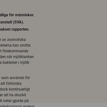
dliga för människor.
 anstalt (SVA).
 bakom rapporten.
n av zoonotiska
terierna kan smitta
nligt förekommande
n den når mjölktanken
a bakterier i mjölk
er som används för
 att förhindra
dock kontinuerligt
er att ha druckit
tt ostar gjorda på
aphylococcus aureus