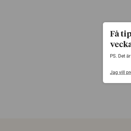
Få ti
vecka
PS. Det är
Jag vill p