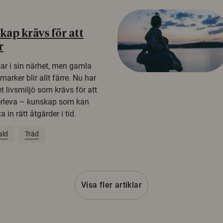
ap krävs för att
r
kar i sin närhet, men gamla
rker blir allt färre. Nu har
t livsmiljö som krävs för att
erleva – kunskap som kan
 in rätt åtgärder i tid.
ald
Träd
Visa fler artiklar