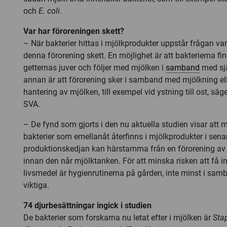
och
E. coli
.
Var har föroreningen skett?
– När bakterier hittas i mjölkprodukter uppstår frågan va
denna förorening skett. En möjlighet är att bakterierna fin
getternas juver och följer med mjölken i
samband
med sjä
annan är att förorening sker i samband med mjölkning ell
hantering av mjölken, till exempel vid ystning till ost, säg
SVA.
– De fynd som gjorts i den nu aktuella studien visar att
bakterier som emellanåt återfinns i mjölkprodukter i sen
produktionskedjan kan härstamma från en förorening av
innan den når mjölktanken. För att minska risken att få in 
livsmedel är hygienrutinerna på gården, inte minst i sa
viktiga.
74 djurbesättningar ingick i studien
De bakterier som forskarna nu letat efter i mjölken är
Sta