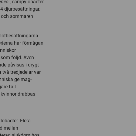
genes
, campylobacter
74 djurbesättningar.
011 och sommaren
 nötbesättningarna
terierna har förmågan
änniskor
 som följd. Även
nde påvisas i drygt
 två tredjedelar var
nniska ge mag-
are fall
 kvinnor drabbas
lobacter. Flera
nd mellan
aterad sjukdom hos