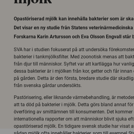
Opastöriserad mjölk kan innehålla bakterier som är ska
Det visar en ny studie från Statens veterinärmedicinska
Forskarna Karin Artursson och Eva Olsson Engvall står
SVA har i studien fokuserat på att undersöka förekomste
bakterier i tankmjölksfilter. Med zoonotisk menas att bak
från djur till människor. Syftet var att kartlägga hur va
dessa bakterier är i mjölken från kor, getter och får inna
på gården. Detta är den första, bredare studie där skadlig
från svenska gårdar undersökts.
Pastörisering, eller liknande värmebehandling, är metod
att ta död på bakterier i mjölk. Detta görs bland annat för
överföring av smittämnen till konsumenten. Det kommer 
internationella rapporter om att människor blivit sjuka eft
opastöriserad mjölk. En tidigare svensk studie har visat a
sådan mjölk ofta innehåller bakterier, som till exempel
St