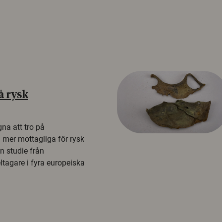
å rysk
na att tro på
a mer mottagliga för rysk
n studie från
tagare i fyra europeiska