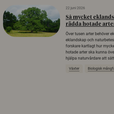
22 juni 2026
Så mycket eklandsk
rädda hotade arte
Över tusen arter behöver e
eklandskap och naturbetesma
forskare kartlagt hur mycke
hotade arter ska kunna öv
hjälpa naturvårdare att sätta
Växter
Biologisk mångf