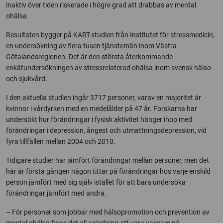
inaktiv över tiden riskerade i högre grad att drabbas av mental
ohälsa.
Resultaten bygger på KART-studien från Institutet för stressmedicin,
en undersökning av flera tusen tjänstemän inom Västra
Götalandsregionen. Det är den största återkommande
enkätundersökningen av stressrelaterad ohälsa inom svensk hälso-
och sjukvård.
I den aktuella studien ingår 3717 personer, varav en majoritet är
kvinnor i vårdyrken med en medelålder på 47 år. Forskarna har
undersökt hur förändringar i fysisk aktivitet hänger ihop med
förändringar i depression, ångest och utmattningsdepression, vid
fyra tillfällen mellan 2004 och 2010.
Tidigare studier har jämfört förändringar mellan personer, men det
här är första gången någon tittar på förändringar hos varje enskild
person jämfört med sig själv istället för att bara undersöka
förändringar jämfört med andra.
– För personer som jobbar med hälsopromotion och prevention av