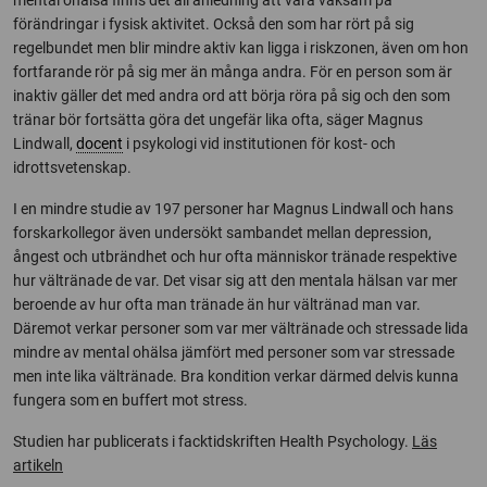
mental ohälsa finns det all anledning att vara vaksam på
förändringar i fysisk aktivitet. Också den som har rört på sig
regelbundet men blir mindre aktiv kan ligga i riskzonen, även om hon
fortfarande rör på sig mer än många andra. För en person som är
inaktiv gäller det med andra ord att börja röra på sig och den som
tränar bör fortsätta göra det ungefär lika ofta, säger Magnus
Lindwall,
docent
i psykologi vid institutionen för kost- och
idrottsvetenskap.
I en mindre studie av 197 personer har Magnus Lindwall och hans
forskarkollegor även undersökt sambandet mellan depression,
ångest och utbrändhet och hur ofta människor tränade respektive
hur vältränade de var. Det visar sig att den mentala hälsan var mer
beroende av hur ofta man tränade än hur vältränad man var.
Däremot verkar personer som var mer vältränade och stressade lida
mindre av mental ohälsa jämfört med personer som var stressade
men inte lika vältränade. Bra kondition verkar därmed delvis kunna
fungera som en buffert mot stress.
Studien har publicerats i facktidskriften Health Psychology.
Läs
artikeln