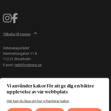
Tillbaka till toppen
Vetenskapsrådet
Hantverkargatan 11 B
112 21 Stockholm
E-post:
red@forskning.se
Tillgänglighet
Vi använder kakor för att ge dig en bättre
upplevelse av vår webbplats
Ett initiativ av
Vetenskapsrådet
Här kan du läsa om hur vi hanterar kakor