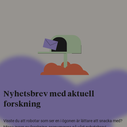
Nyhetsbrev med aktuell
forskning
Visste du att robotar som ser en i ögonen är lättare att snacka med?
Missa ingen ny forskning, prenumerera på vårt nyhetsbrev!