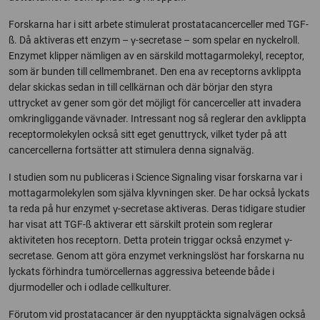
Forskarna har i sitt arbete stimulerat prostatacancerceller med TGF-
ß. Då aktiveras ett enzym – γ-secretase – som spelar en nyckelroll.
Enzymet klipper nämligen av en särskild mottagarmolekyl, receptor,
som är bunden till cellmembranet. Den ena av receptorns avklippta
delar skickas sedan in till cellkärnan och där börjar den styra
uttrycket av gener som gör det möjligt för cancerceller att invadera
omkringliggande vävnader. Intressant nog så reglerar den avklippta
receptormolekylen också sitt eget genuttryck, vilket tyder på att
cancercellerna fortsätter att stimulera denna signalväg.
I studien som nu publiceras i Science Signaling visar forskarna var i
mottagarmolekylen som själva klyvningen sker. De har också lyckats
ta reda på hur enzymet γ-secretase aktiveras. Deras tidigare studier
har visat att TGF-ß aktiverar ett särskilt protein som reglerar
aktiviteten hos receptorn. Detta protein triggar också enzymet γ-
secretase. Genom att göra enzymet verkningslöst har forskarna nu
lyckats förhindra tumörcellernas aggressiva beteende både i
djurmodeller och i odlade cellkulturer.
Förutom vid prostatacancer är den nyupptäckta signalvägen också