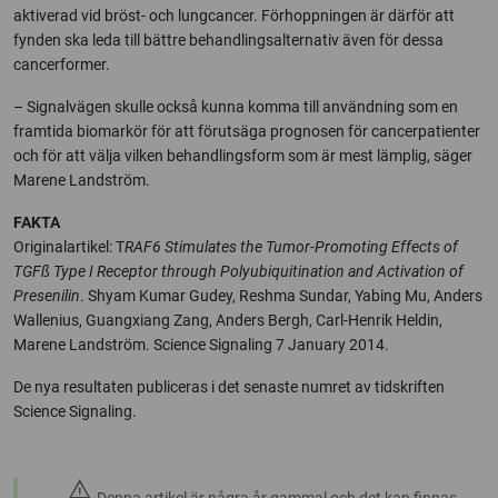
aktiverad vid bröst- och lungcancer. Förhoppningen är därför att
fynden ska leda till bättre behandlingsalternativ även för dessa
cancerformer.
– Signalvägen skulle också kunna komma till användning som en
framtida biomarkör för att förutsäga prognosen för cancerpatienter
och för att välja vilken behandlingsform som är mest lämplig, säger
Marene Landström.
FAKTA
Originalartikel: T
RAF6 Stimulates the Tumor-Promoting Effects of
TGFß Type I Receptor through Polyubiquitination and Activation of
Presenilin
. Shyam Kumar Gudey, Reshma Sundar, Yabing Mu, Anders
Wallenius, Guangxiang Zang, Anders Bergh, Carl-Henrik Heldin,
Marene Landström. Science Signaling 7 January 2014.
De nya resultaten publiceras i det senaste numret av tidskriften
Science Signaling.
warning