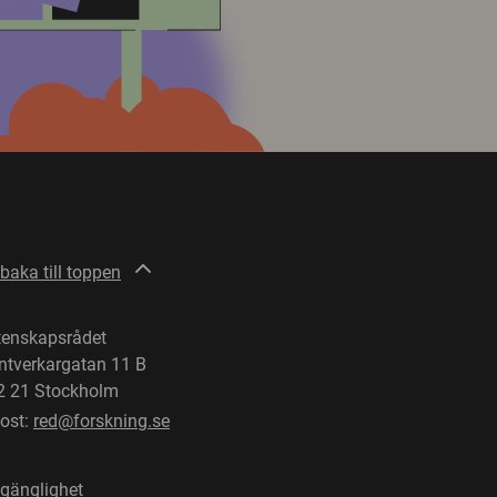
lbaka till toppen
tenskapsrådet
ntverkargatan 11 B
2 21 Stockholm
post:
red@forskning.se
lgänglighet