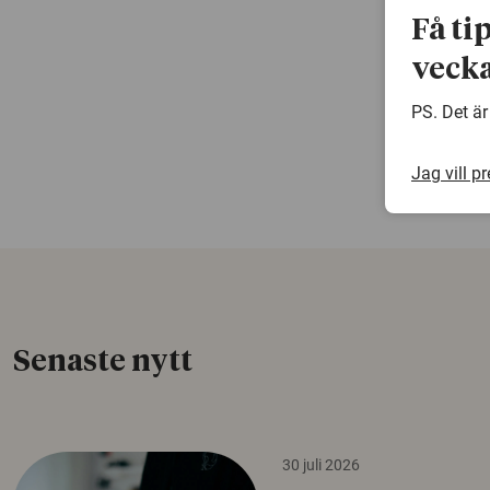
Få ti
vecka
PS. Det är
Jag vill p
Senaste nytt
30 juli 2026