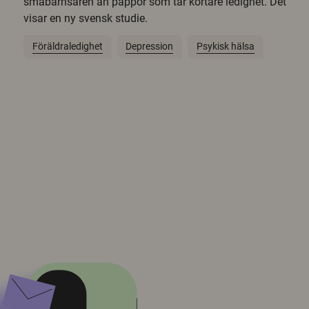
småbarnsåren än pappor som tar kortare ledighet. Det
visar en ny svensk studie.
Föräldraledighet
Depression
Psykisk hälsa