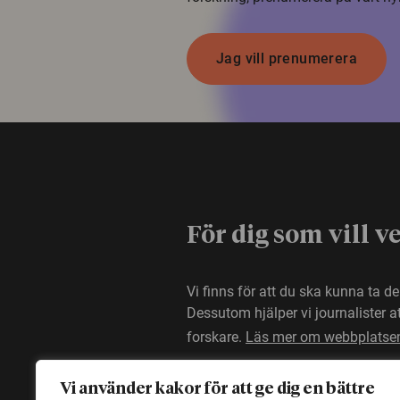
Jag vill prenumerera
För dig som vill v
Vi finns för att du ska kunna ta d
Dessutom hjälper vi journalister 
forskare.
Läs mer om webbplatse
Vi använder kakor för att ge dig en bättre