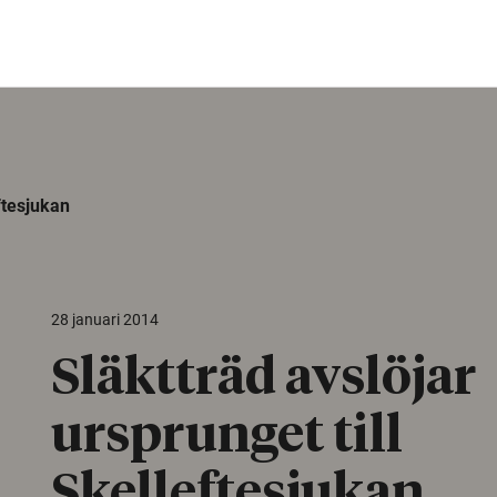
ftesjukan
28 januari 2014
Släktträd avslöjar
ursprunget till
Skelleftesjukan