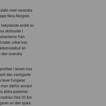
r släkt med varandra
äger Nina Norgren.
en betydande andel av
sa skillnader i
atienterna från
alet, vilket kan
sjukdomsdebut än
ll den svenska
rofilen i levern hos
arit den vanligaste
 lever fungerar
ar man därför använt
is äldre patienter
vecklas före 20 års
tagaren av den sjuka