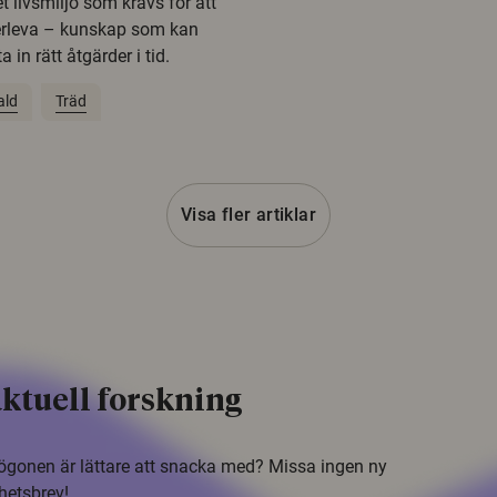
t livsmiljö som krävs för att
erleva – kunskap som kan
 in rätt åtgärder i tid.
ald
Träd
Visa fler artiklar
ktuell forskning
i ögonen är lättare att snacka med? Missa ingen ny
hetsbrev!