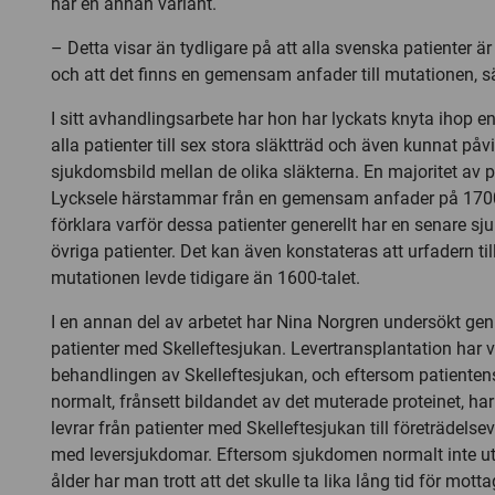
har en annan variant.
– Detta visar än tydligare på att alla svenska patienter ä
och att det finns en gemensam anfader till mutationen, s
I sitt avhandlingsarbete har hon har lyckats knyta ihop 
alla patienter till sex stora släktträd och även kunnat påvi
sjukdomsbild mellan de olika släkterna. En majoritet av p
Lycksele härstammar från en gemensam anfader på 1700-t
förklara varför dessa patienter generellt har en senare 
övriga patienter. Det kan även konstateras att urfadern ti
mutationen levde tidigare än 1600-talet.
I en annan del av arbetet har Nina Norgren undersökt genp
patienter med Skelleftesjukan. Levertransplantation har v
behandlingen av Skelleftesjukan, och eftersom patientens
normalt, frånsett bildandet av det muterade proteinet, h
levrar från patienter med Skelleftesjukan till företrädelsev
med leversjukdomar. Eftersom sjukdomen normalt inte ut
ålder har man trott att det skulle ta lika lång tid för mot