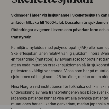
Skillnader i ålder vid insjuknande i Skelleftesjukan kan 
anfäder tillbaka till 1600-talet. Dessutom är sjukdomen 
förändringar av gener i levern som påverkar form och sta
transtyretin.
Familjär amyloidos med polyneuropati (FAP) eller som de
Skelleftesjukan, är en relativt vanlig sjukdom i norra Sve
en förändring (mutation) av arvsanlaget för proteinet tran
att en enda mutation orsakar sjukdomen så är sjukdoms
patienterna väldigt varierande. Vissa som bär på mutatio
sjukdomen så tidigt som i 25-års ålder, medan andra aldrig
Nina Norgren vid institutionen för folkhälsa och klinisk m
undersökning av hela transtyretingenen hos både svensk
japanska patienter kunnat visa att alla svenska patiente
mutationen har en likadan genvariant, medan japanska o