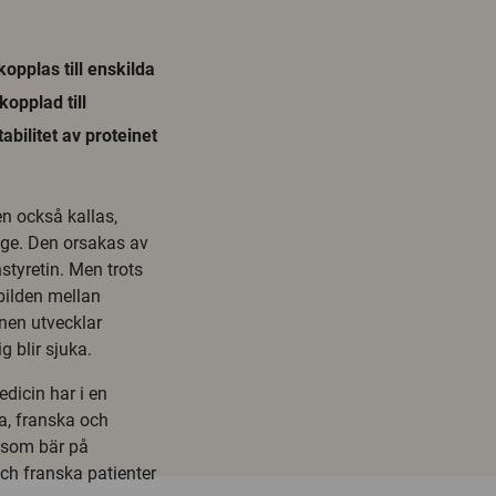
kopplas till enskilda
kopplad till
bilitet av proteinet
n också kallas,
rige. Den orsakas av
styretin. Men trots
bilden mellan
nen utvecklar
 blir sjuka.
edicin har i en
a, franska och
r som bär på
ch franska patienter