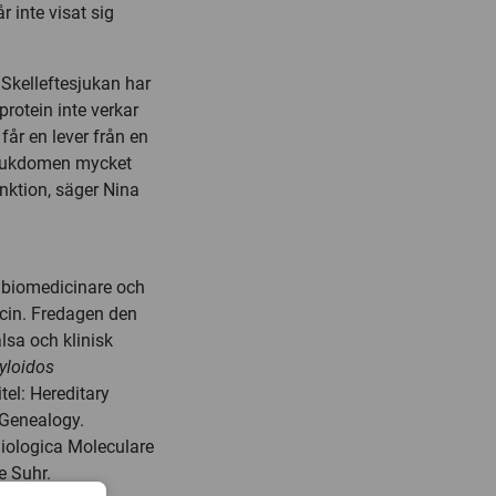
 inte visat sig
 Skelleftesjukan har
protein inte verkar
får en lever från en
 sjukdomen mycket
nktion, säger Nina
 biomedicinare och
icin. Fredagen den
lsa och klinisk
myloidos
itel: Hereditary
 Genealogy.
 Biologica Moleculare
e Suhr.