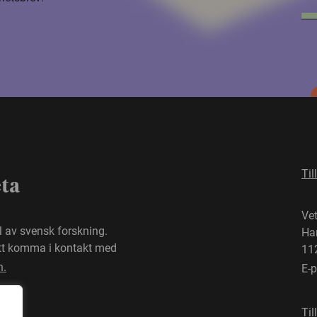
Til
eta
Ve
el av svensk forskning.
Ha
att komma i kontakt med
11
n.
E-
Til