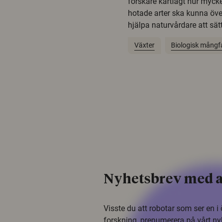
forskare kartlagt hur mycke
hotade arter ska kunna öv
hjälpa naturvårdare att sätta
Växter
Biologisk mångf
Nyhetsbrev med a
Visste du att robotar som ser en 
forskning, prenumerera på vårt ny