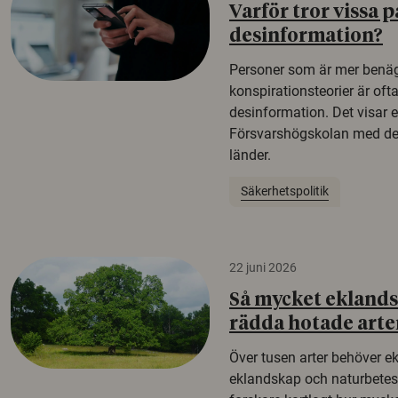
Varför tror vissa p
desinformation?
Personer som är mer benäg
konspirationsteorier är oft
desinformation. Det visar e
Försvarshögskolan med del
länder.
Säkerhetspolitik
22 juni 2026
Så mycket eklandsk
rädda hotade arte
Över tusen arter behöver e
eklandskap och naturbetesma