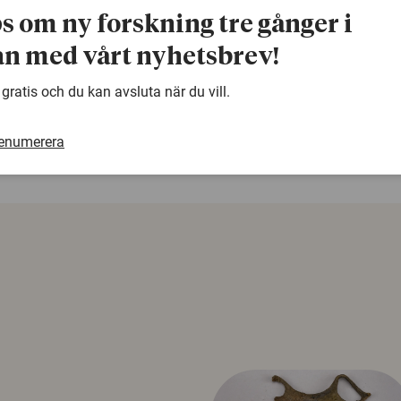
Avhandlingen är publicerad digitalt.
ps om ny forskning tre gånger i
n med vårt nyhetsbrev!
warning
Denna artikel är några år gammal och det kan finnas
 gratis och du kan avsluta när du vill.
samma ämne. Använd gärna vår sökfunktion!
renumerera