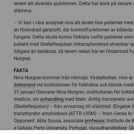
levern att utveckla sjukdomen. Detta har dock på senare år
stämma.
– Vi kan i våra analyser visa att levern hos patienter med
en förändrad genprofil, där kontrollfunktionen av bildade 
fungera. Detta skulle kunna förklara varför patienter som 
patient med Skelleftesjukan intransplanterad utvecklar
tidigare än beräknat, då levern redan har en försämrad fu
Norgren.
FAKTA
Nina Norgren kommer från Hörnsjö, Västerbotten. Hon är
doktorand
vid institutionen för folkhälsa och klinisk med
31 januari försvarar Nina Norgren, institutionen för folkhä
medicin, sin
avhandling
med titeln:
Ärftlig transtyretin a
(Skelleftesjukan) – från arvsanlag till släktträd
. (Engelsk t
transthyretin amyloidosis (ATTR v30M) – from Genes to
Opponent: Alda Sousa, associate
professor
, Instituto de
e Celular, Porto University, Portugal. Huvudhandledare: Ol