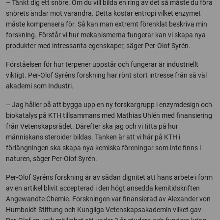
– Tänkt dig ett snöre. Om du vill bilda en ring av det så måste du föra
snörets ändar mot varandra. Detta kostar entropi vilket enzymet
måste kompensera för. Så kan man extremt förenklat beskriva min
forskning. Förstår vi hur mekanismerna fungerar kan vi skapa nya
produkter med intressanta egenskaper, säger Per-Olof Syrén.
Förståelsen för hur terpener uppstår och fungerar är industriellt
viktigt. Per-Olof Syréns forskning har rönt stort intresse från så väl
akademi som Industri.
– Jag håller på att bygga upp en ny forskargrupp i enzymdesign och
biokatalys på KTH tillsammans med Mathias Uhlén med finansiering
från Vetenskapsrådet. Därefter ska jag och vi titta på hur
människans steroider bildas. Tanken är att vi här på KTH i
förlängningen ska skapa nya kemiska föreningar som inte finns i
naturen, säger Per-Olof Syrén.
Per-Olof Syréns forskning är av sådan dignitet att hans arbete i form
av en artikel blivit accepterad i den högt ansedda kemitidskriften
Angewandte Chemie. Forskningen var finansierad av Alexander von
Humboldt-Stiftung och Kungliga Vetenskapsakademin vilket gav