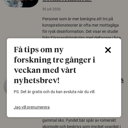
30 juli 2026
Personer som är mer benägna att tro på
konspirationsteorier är ofta mer mottagliga
för rysk desinformation. Det visar en studie
från Försvarshögskolan med deltagare i fyra
europeiska länder.
Få tips om ny
Säkerhetspolitik
forskning tre gånger i
veckan med vårt
Gammalt skinn var Sveriges
nyhetsbrev!
äldsta sko
PS. Det är gratis och du kan avsluta när du vill.
22 juni 2026
Jag vill prenumerera
Det som arkeologer länge trodde var en
björnfäll visar sig vara delar av en 2000 år
gammal sko. Fyndet bär spår av romerskt
skomode och beskrivs som mycket ovanligt i