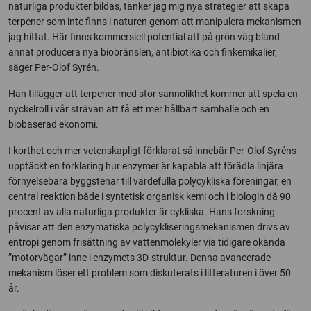
naturliga produkter bildas, tänker jag mig nya strategier att skapa
terpener som inte finns i naturen genom att manipulera mekanismen
jag hittat. Här finns kommersiell potential att på grön väg bland
annat producera nya biobränslen, antibiotika och finkemikalier,
säger Per-Olof Syrén.
Han tillägger att terpener med stor sannolikhet kommer att spela en
nyckelroll i vår strävan att få ett mer hållbart samhälle och en
biobaserad ekonomi.
I korthet och mer vetenskapligt förklarat så innebär Per-Olof Syréns
upptäckt en förklaring hur enzymer är kapabla att förädla linjära
förnyelsebara byggstenar till värdefulla polycykliska föreningar, en
central reaktion både i syntetisk organisk kemi och i biologin då 90
procent av alla naturliga produkter är cykliska. Hans forskning
påvisar att den enzymatiska polycykliseringsmekanismen drivs av
entropi genom frisättning av vattenmolekyler via tidigare okända
”motorvägar” inne i enzymets 3D-struktur. Denna avancerade
mekanism löser ett problem som diskuterats i litteraturen i över 50
år.