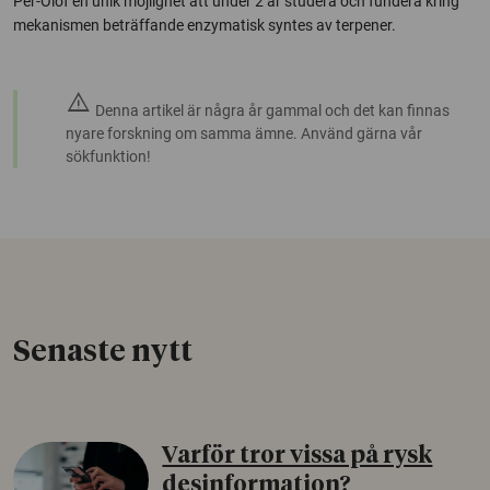
Per-Olof en unik möjlighet att under 2 år studera och fundera kring
mekanismen beträffande enzymatisk syntes av terpener.
warning
Denna artikel är några år gammal och det kan finnas
nyare forskning om samma ämne. Använd gärna vår
sökfunktion!
Senaste nytt
Varför tror vissa på rysk
desinformation?