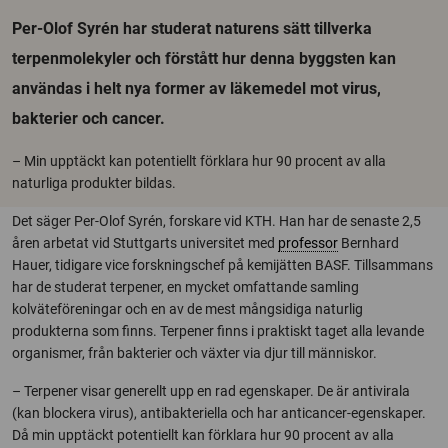
Per-Olof Syrén har studerat naturens sätt tillverka
terpenmolekyler och förstått hur denna byggsten kan
användas i helt nya former av läkemedel mot virus,
bakterier och cancer.
– Min upptäckt kan potentiellt förklara hur 90 procent av alla
naturliga produkter bildas.
Det säger Per-Olof Syrén, forskare vid KTH. Han har de senaste 2,5
åren arbetat vid Stuttgarts universitet med
professor
Bernhard
Hauer, tidigare vice forskningschef på kemijätten BASF. Tillsammans
har de studerat terpener, en mycket omfattande samling
kolväteföreningar och en av de mest mångsidiga naturlig
produkterna som finns. Terpener finns i praktiskt taget alla levande
organismer, från bakterier och växter via djur till människor.
– Terpener visar generellt upp en rad egenskaper. De är antivirala
(kan blockera virus), antibakteriella och har anticancer-egenskaper.
Då min upptäckt potentiellt kan förklara hur 90 procent av alla