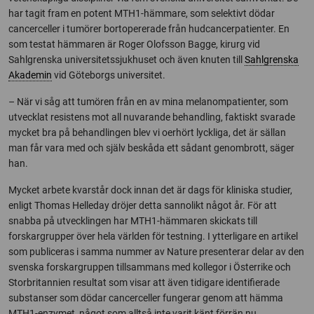
har tagit fram en potent MTH1-hämmare, som selektivt dödar
cancerceller i tumörer bortopererade från hudcancerpatienter. En
som testat hämmaren är Roger Olofsson Bagge, kirurg vid
Sahlgrenska universitetssjukhuset och även knuten till
Sahlgrenska
Akademin
vid Göteborgs universitet.
– När vi såg att tumören från en av mina melanompatienter, som
utvecklat resistens mot all nuvarande behandling, faktiskt svarade
mycket bra på behandlingen blev vi oerhört lyckliga, det är sällan
man får vara med och själv beskåda ett sådant genombrott, säger
han.
Mycket arbete kvarstår dock innan det är dags för kliniska studier,
enligt Thomas Helleday dröjer detta sannolikt något år. För att
snabba på utvecklingen har MTH1-hämmaren skickats till
forskargrupper över hela världen för testning. I ytterligare en artikel
som publiceras i samma nummer av Nature presenterar delar av den
svenska forskargruppen tillsammans med kollegor i Österrike och
Storbritannien resultat som visar att även tidigare identifierade
substanser som dödar cancerceller fungerar genom att hämma
MTH1-enzymet, något som alltså inte varit känt förrän nu.