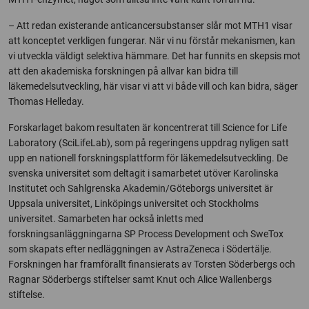
– Att redan existerande anticancersubstanser slår mot MTH1 visar
att konceptet verkligen fungerar. När vi nu förstår mekanismen, kan
vi utveckla väldigt selektiva hämmare. Det har funnits en skepsis mot
att den akademiska forskningen på allvar kan bidra till
läkemedelsutveckling, här visar vi att vi både vill och kan bidra, säger
Thomas Helleday.
Forskarlaget bakom resultaten är koncentrerat till Science for Life
Laboratory (SciLifeLab), som på regeringens uppdrag nyligen satt
upp en nationell forskningsplattform för läkemedelsutveckling. De
svenska universitet som deltagit i samarbetet utöver Karolinska
Institutet och Sahlgrenska Akademin/Göteborgs universitet är
Uppsala universitet, Linköpings universitet och Stockholms
universitet. Samarbeten har också inletts med
forskningsanläggningarna SP Process Development och SweTox
som skapats efter nedläggningen av AstraZeneca i Södertälje.
Forskningen har framförallt finansierats av Torsten Söderbergs och
Ragnar Söderbergs stiftelser samt Knut och Alice Wallenbergs
stiftelse.