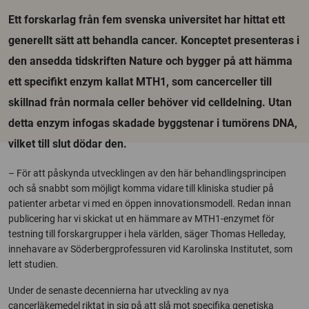
Ett forskarlag från fem svenska universitet har hittat ett
generellt sätt att behandla cancer. Konceptet presenteras i
den ansedda tidskriften Nature och bygger på att hämma
ett specifikt enzym kallat MTH1, som cancerceller till
skillnad från normala celler behöver vid celldelning. Utan
detta enzym infogas skadade byggstenar i tumörens DNA,
vilket till slut dödar den.
– För att påskynda utvecklingen av den här behandlingsprincipen
och så snabbt som möjligt komma vidare till kliniska studier på
patienter arbetar vi med en öppen innovationsmodell. Redan innan
publicering har vi skickat ut en hämmare av MTH1-enzymet för
testning till forskargrupper i hela världen, säger Thomas Helleday,
innehavare av Söderbergprofessuren vid Karolinska Institutet, som
lett studien.
Under de senaste decennierna har utveckling av nya
cancerläkemedel riktat in sig på att slå mot specifika genetiska