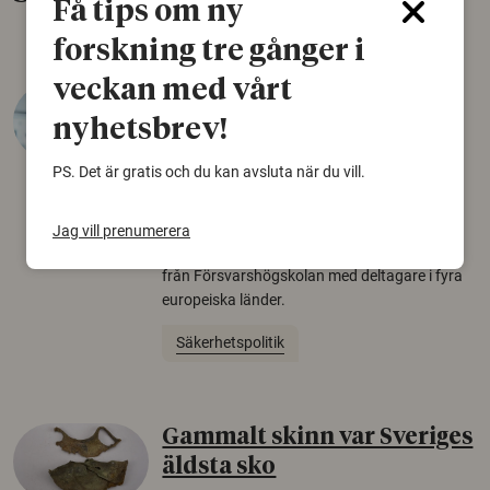
Få tips om ny
forskning tre gånger i
veckan med vårt
Varför tror vissa på rysk
nyhetsbrev!
desinformation?
30 juli 2026
PS. Det är gratis och du kan avsluta när du vill.
Personer som är mer benägna att tro på
konspirationsteorier är ofta mer mottagliga
Jag vill prenumerera
för rysk desinformation. Det visar en studie
från Försvarshögskolan med deltagare i fyra
europeiska länder.
Säkerhetspolitik
Gammalt skinn var Sveriges
äldsta sko