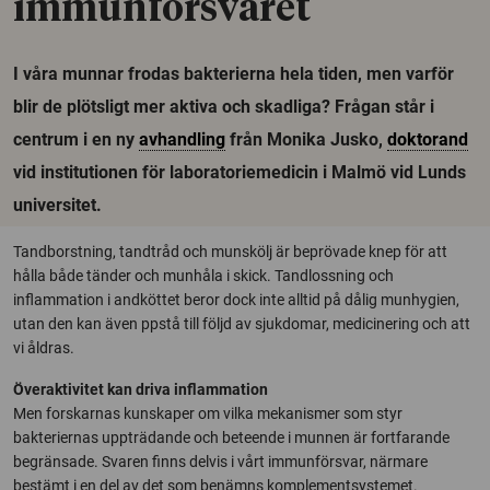
immunförsvaret
I våra munnar frodas bakterierna hela tiden, men varför
blir de plötsligt mer aktiva och skadliga? Frågan står i
centrum i en ny
avhandling
från Monika Jusko,
doktorand
vid institutionen för laboratoriemedicin i Malmö vid Lunds
universitet.
Tandborstning, tandtråd och munskölj är beprövade knep för att
hålla både tänder och munhåla i skick. Tandlossning och
inflammation i andköttet beror dock inte alltid på dålig munhygien,
utan den kan även ppstå till följd av sjukdomar, medicinering och att
vi åldras.
Överaktivitet kan driva inflammation
Men forskarnas kunskaper om vilka mekanismer som styr
bakteriernas uppträdande och beteende i munnen är fortfarande
begränsade. Svaren finns delvis i vårt immunförsvar, närmare
bestämt i en del av det som benämns komplementsystemet.