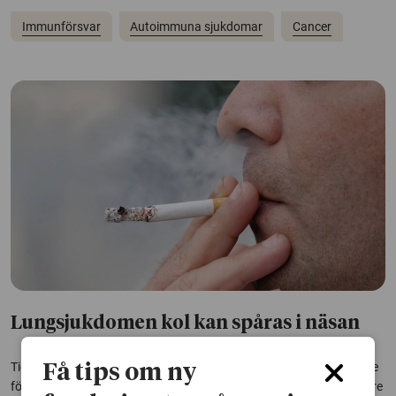
Immunförsvar
Autoimmuna sjukdomar
Cancer
Lungsjukdomen kol kan spåras i näsan
Tidig diagnos av kroniskt obstruktiv lungsjukdom, kol, är viktig både
Få tips om ny
för effektiv behandling och patienternas livskvalitet. Nu kan forskare