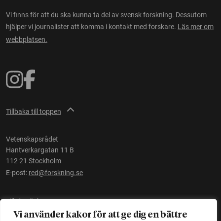
Vi finns för att du ska kunna ta del av svensk forskning. Dessutom
hjälper vi journalister att komma i kontakt med forskare.
Läs mer om
webbplatsen.
Tillbaka till toppen
Vetenskapsrådet
Hantverkargatan 11 B
112 21 Stockholm
E-post:
red@forskning.se
Tillgänglighet
Vi använder kakor för att ge dig en bättre