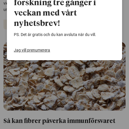
forskning tre gånger i
vid Karolinska institutet visa att material från nässköljning kan
underlätta bedömning av sjukdomen.
veckan med vårt
nyhetsbrev!
Immunförsvar
PS. Det är gratis och du kan avsluta när du vill.
Jag vill prenumerera
Så kan fibrer påverka immunförsvaret