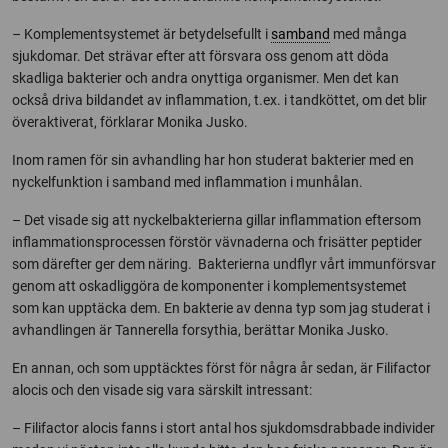
– Komplementsystemet är betydelsefullt i
samband
med många
sjukdomar. Det strävar efter att försvara oss genom att döda
skadliga bakterier och andra onyttiga organismer. Men det kan
också driva bildandet av inflammation, t.ex. i tandköttet, om det blir
överaktiverat, förklarar Monika Jusko.
Inom ramen för sin avhandling har hon studerat bakterier med en
nyckelfunktion i samband med inflammation i munhålan.
– Det visade sig att nyckelbakterierna gillar inflammation eftersom
inflammationsprocessen förstör vävnaderna och frisätter peptider
som därefter ger dem näring. Bakterierna undflyr vårt immunförsvar
genom att oskadliggöra de komponenter i komplementsystemet
som kan upptäcka dem. En bakterie av denna typ som jag studerat i
avhandlingen är Tannerella forsythia, berättar Monika Jusko.
En annan, och som upptäcktes först för några år sedan, är Filifactor
alocis och den visade sig vara särskilt intressant:
– Filifactor alocis fanns i stort antal hos sjukdomsdrabbade individer