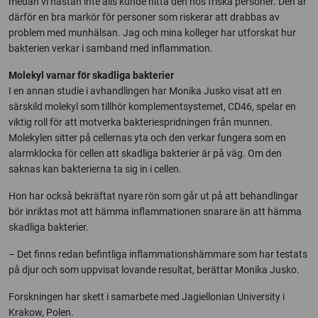
medan vi nästan inte alls kunde hitta den hos friska personer. Den är
därför en bra markör för personer som riskerar att drabbas av
problem med munhälsan. Jag och mina kolleger har utforskat hur
bakterien verkar i samband med inflammation.
Molekyl varnar för skadliga bakterier
I en annan studie i avhandlingen har Monika Jusko visat att en
särskild molekyl som tillhör komplementsystemet, CD46, spelar en
viktig roll för att motverka bakteriespridningen från munnen.
Molekylen sitter på cellernas yta och den verkar fungera som en
alarmklocka för cellen att skadliga bakterier är på väg. Om den
saknas kan bakterierna ta sig in i cellen.
Hon har också bekräftat nyare rön som går ut på att behandlingar
bör inriktas mot att hämma inflammationen snarare än att hämma
skadliga bakterier.
– Det finns redan befintliga inflammationshämmare som har testats
på djur och som uppvisat lovande resultat, berättar Monika Jusko.
Forskningen har skett i samarbete med Jagiellonian University i
Krakow, Polen.