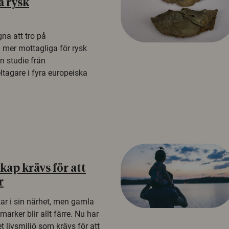
å rysk
na att tro på
a mer mottagliga för rysk
n studie från
tagare i fyra europeiska
ap krävs för att
r
kar i sin närhet, men gamla
rker blir allt färre. Nu har
t livsmiljö som krävs för att