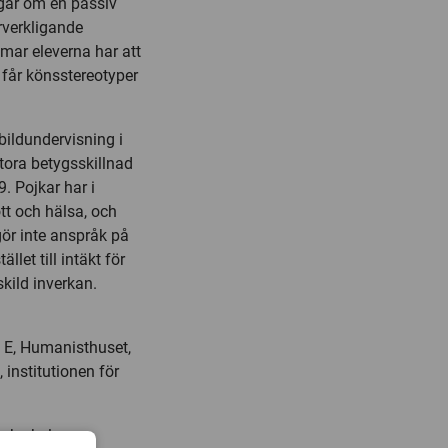
ingar om en passiv
rverkligande
amar eleverna har att
e får könsstereotyper
ildundervisning i
tora betygsskillnad
. Pojkar har i
tt och hälsa, och
gör inte anspråk på
llet till intäkt för
skild inverkan.
l E, Humanisthuset,
 institutionen för
och skolans