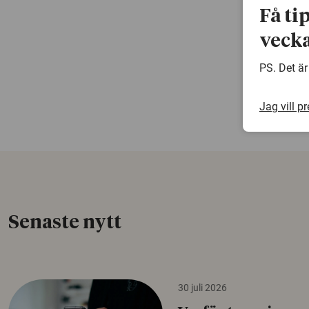
Få ti
vecka
PS. Det är
Jag vill p
Senaste nytt
30 juli 2026