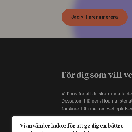
Jag vill prenumerera
För dig som vill v
Vi finns för att du ska kunna ta d
Dessutom hjälper vi journalister 
forskare.
Läs mer om webbplatse
Vi använder kakor för att ge dig en bättre