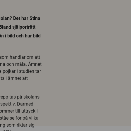
kolan? Det har Stina
Bland själporträtt
 i bild och hur bild
e som handlar om att
ckna och måla. Ämnet
pojkar i studien tar
ts i ämnet att
repp tas på skolans
erspektiv. Därmed
mer till uttryck i
ståelse för på vilka
ing som riktar sig