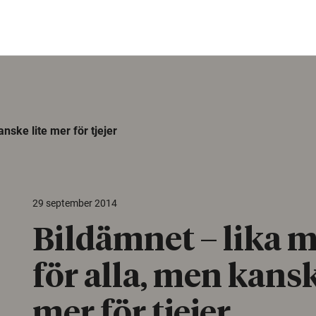
nske lite mer för tjejer
29 september 2014
Bildämnet – lika 
för alla, men kansk
mer för tjejer