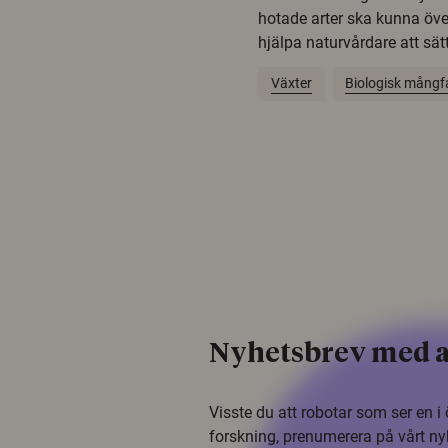
hotade arter ska kunna öv
hjälpa naturvårdare att sätta
Växter
Biologisk mångf
Nyhetsbrev med a
Visste du att robotar som ser en 
forskning, prenumerera på vårt ny