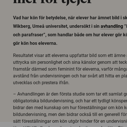
Vad har kön för betydelse, när elever har ämnet bild i s
Wikberg, Umeå universitet, undersökt i sin
avhandling
”
och parafraser”, som handlar både om hur elever gör kön
gör kön hos eleverna.
Resultatet visar att eleverna uppfattar bild som ett ämn
uttrycka sin personlighet och sina känslor genom att te
framstår därmed som feminint för eleverna, varför många 
avstånd från undervisningen och har svårt att hitta en pla
utvecklas och prestera ifrån.
– Avhandlingen är den första studie som tar ett samlat g
obligatoriska bildundervisning, och har ett tydligt könsp
bidrar den med kunskap om hur föreställningar om kön kom
bildundervisning, men den bidrar också till en generell för
sätt föreställningar om kön utgör hinder för en undervisn