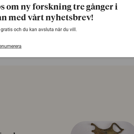
bildundervisning
finns publicerad digitalt.
ps om ny forskning tre gånger i
n med vårt nyhetsbrev!
warning
Denna artikel är några år gammal och det kan finnas
 gratis och du kan avsluta när du vill.
samma ämne. Använd gärna vår sökfunktion!
renumerera