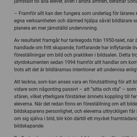
jämställt till alla elever, även i andra ämnen, berättar Sti
– Framför allt kan den fungera som underlag för lärares r
egna verksamheten och därmed hjälpa såväl bildlärare so
planera en mer jämställd undervisning.
Av resultatet framgår hur tankegods från 1950-talet, när 
handlade om fritt skapande, fortfarande har inflytande ö
föreställningar om bild och praktiken i bildsalen. Detta tr
styrdokumenten sedan 1994 framför allt handlar om ko
trots att det är bildlärarnas intentioner att undervisa enli
Att teckna, som kan anses vara en förutsättning för att bli
vidare som någonting passivt – att ”sitta och rita” – som h
sfären, vilket ytterligare förstärker ämnets koppling till fe
eleverna. När det redan finns en föreställning om att bilde
bildskaparens personlighet, och eleverna uttryckligen får i
om sig själva i bild, blir kön därtill ett mycket framträdan
bildskapande.