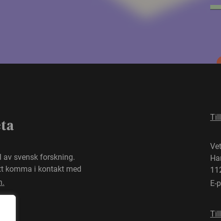
Til
eta
Ve
el av svensk forskning.
Ha
att komma i kontakt med
11
n.
E-
Til