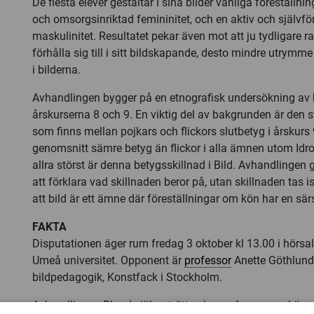
De flesta elever gestaltar i sina bilder vanliga föreställn
och omsorgsinriktad femininitet, och en aktiv och självfö
maskulinitet. Resultatet pekar även mot att ju tydligare r
förhålla sig till i sitt bildskapande, desto mindre utrymm
i bilderna.
Avhandlingen bygger på en etnografisk undersökning av b
årskurserna 8 och 9. En viktig del av bakgrunden är den s
som finns mellan pojkars och flickors slutbetyg i årskurs 9
genomsnitt sämre betyg än flickor i alla ämnen utom Idro
allra störst är denna betygsskillnad i Bild. Avhandlingen 
att förklara vad skillnaden beror på, utan skillnaden tas istä
att bild är ett ämne där föreställningar om kön har en sär
FAKTA
Disputationen äger rum fredag 3 oktober kl 13.00 i hörsa
Umeå universitet. Opponent är
professor
Anette Göthlund,
bildpedagogik, Konstfack i Stockholm.
Avhandlingen Bland själporträtt och parafraser: om kön 