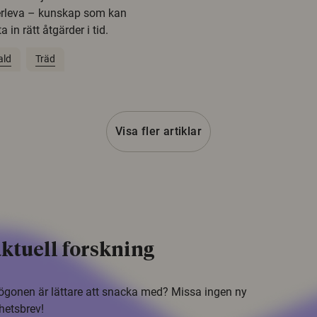
erleva – kunskap som kan
 in rätt åtgärder i tid.
ald
Träd
Visa fler artiklar
ktuell forskning
i ögonen är lättare att snacka med? Missa ingen ny
hetsbrev!