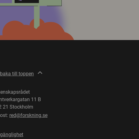
lbaka till toppen
tenskapsrådet
ntverkargatan 11 B
2 21 Stockholm
post:
red@forskning.se
lgänglighet