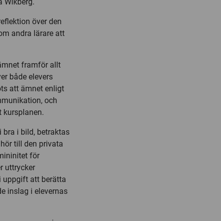
na Wikberg.
eflektion över den
m andra lärare att
ämnet framför allt
ver både elevers
ots att ämnet enligt
mmunikation, och
gt kursplanen.
 bra i bild, betraktas
ör till den privata
mininitet för
r uttrycker
 uppgift att berätta
de inslag i elevernas