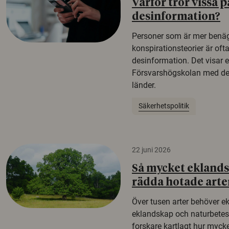
Varför tror vissa p
desinformation?
Personer som är mer benäg
konspirationsteorier är oft
desinformation. Det visar e
Försvarshögskolan med del
länder.
Säkerhetspolitik
22 juni 2026
Så mycket eklandsk
rädda hotade arte
Över tusen arter behöver e
eklandskap och naturbetesma
forskare kartlagt hur mycke