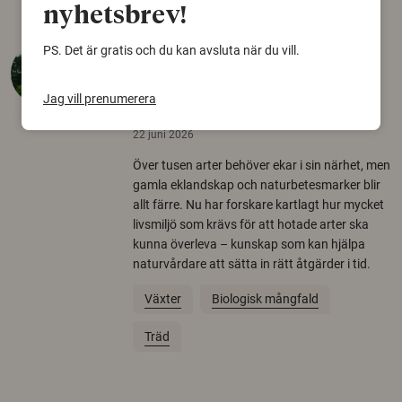
nyhetsbrev!
PS. Det är gratis och du kan avsluta när du vill.
Så mycket eklandskap
krävs för att rädda hotade
Jag vill prenumerera
arter
22 juni 2026
Över tusen arter behöver ekar i sin närhet, men
gamla eklandskap och naturbetesmarker blir
allt färre. Nu har forskare kartlagt hur mycket
livsmiljö som krävs för att hotade arter ska
kunna överleva – kunskap som kan hjälpa
naturvårdare att sätta in rätt åtgärder i tid.
Växter
Biologisk mångfald
Träd