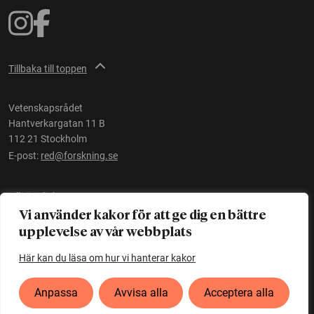
Tillbaka till toppen
Vetenskapsrådet
Hantverkargatan 11 B
112 21 Stockholm
E-post:
red@forskning.se
Tillgänglighet
Vi använder kakor för att ge dig en bättre
upplevelse av vår webbplats
Ett initiativ av
Vetenskapsrådet
Här kan du läsa om hur vi hanterar kakor
Anpassa
Avvisa alla
Acceptera alla