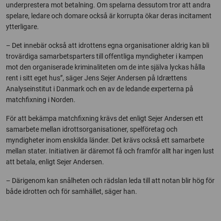
underprestera mot betalning. Om spelarna dessutom tror att andra
spelare, ledare och domare också är korrupta ökar deras incitament
ytterligare.
– Det innebär också att idrottens egna organisationer aldrig kan bli
trovärdiga samarbetsparters till offentliga myndigheter i kampen
mot den organiserade kriminaliteten om de inte själva lyckas hålla
rent i sitt eget hus”, säger Jens Sejer Andersen på Idrættens
Analyseinstitut i Danmark och en av de ledande experterna på
matchfixning i Norden.
För att bekämpa matchfixning krävs det enligt Sejer Andersen ett
samarbete mellan idrottsorganisationer, spelföretag och
myndigheter inom enskilda länder. Det krävs också ett samarbete
mellan stater. Initiativen är däremot få och framför allt har ingen lust
att betala, enligt Sejer Andersen.
– Därigenom kan snålheten och rädslan leda till att notan blir hög för
både idrotten och för samhället, säger han.