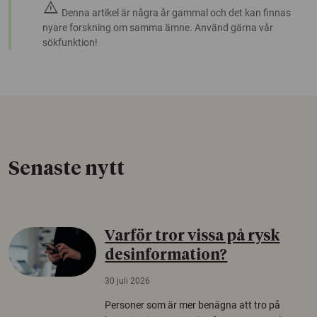
warning
Denna artikel är några år gammal och det kan finnas
nyare forskning om samma ämne. Använd gärna vår
sökfunktion!
Senaste nytt
Varför tror vissa på rysk
desinformation?
30 juli 2026
Personer som är mer benägna att tro på