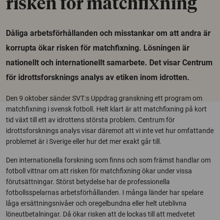
risken för matchfixning
Dåliga arbetsförhållanden och misstankar om att andra är
korrupta ökar risken för matchfixning. Lösningen är
nationellt och internationellt samarbete. Det visar Centrum
för idrottsforsknings analys av etiken inom idrotten.
Den 9 oktober sänder SVT:s Uppdrag granskning ett program om
matchfixning i svensk fotboll. Helt klart är att matchfixning på kort
tid växt till ett av idrottens största problem. Centrum för
idrottsforsknings analys visar däremot att vi inte vet hur omfattande
problemet är i Sverige eller hur det mer exakt går till.
Den internationella forskning som finns och som främst handlar om
fotboll vittnar om att risken för matchfixning ökar under vissa
förutsättningar. Störst betydelse har de professionella
fotbollsspelarnas arbetsförhållanden. I många länder har spelare
låga ersättningsnivåer och oregelbundna eller helt uteblivna
löneutbetalningar. Då ökar risken att de lockas till att medvetet