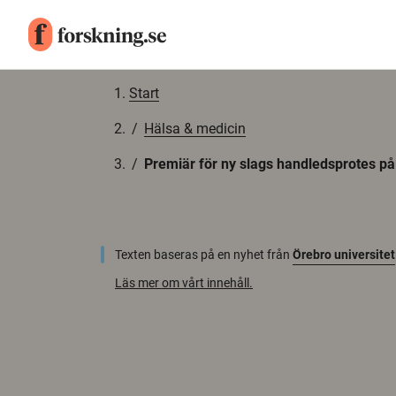
Gå till innehåll
Start
/
Hälsa & medicin
/
Premiär för ny slags handledsprotes på
Texten baseras på en nyhet från
Örebro universitet
Läs mer om vårt innehåll.