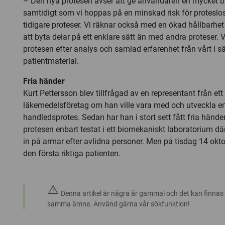
– Den nya protesen avser att ge användaren en mycket bät
samtidigt som vi hoppas på en minskad risk för protesl
tidigare proteser. Vi räknar också med en ökad hållbarhe
att byta delar på ett enklare sätt än med andra proteser. V
protesen efter analys och samlad erfarenhet från vårt i sä
patientmaterial.
Fria händer
Kurt Pettersson blev tillfrågad av en representant från et
läkemedelsföretag om han ville vara med och utveckla e
handledsprotes. Sedan har han i stort sett fått fria hände
protesen enbart testat i ett biomekaniskt laboratorium dä
in på armar efter avlidna personer. Men på tisdag 14 okto
den första riktiga patienten.
warning
Denna artikel är några år gammal och det kan finnas
samma ämne. Använd gärna vår sökfunktion!