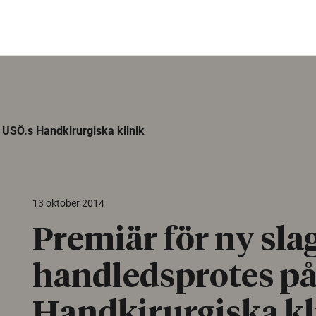
 USÖ.s Handkirurgiska klinik
13 oktober 2014
Premiär för ny sla
handledsprotes på
Handkirurgiska kl