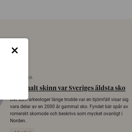
22 juni 2026
Gammalt skinn var Sveriges äldsta sko
Det som arkeologer länge trodde var en björnfäll visar sig
vara delar av en 2000 år gammal sko. Fyndet bär spår av
romerskt skomode och beskrivs som mycket ovanligt i
Norden.