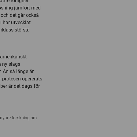
tre rörlighet
ossning jämfört med
t och det går också
i har utvecklat
rklass största
t amerikanskt
n ny slags
r. Än så länge är
r protesen opererats
ber är det dags för
 nyare forskning om