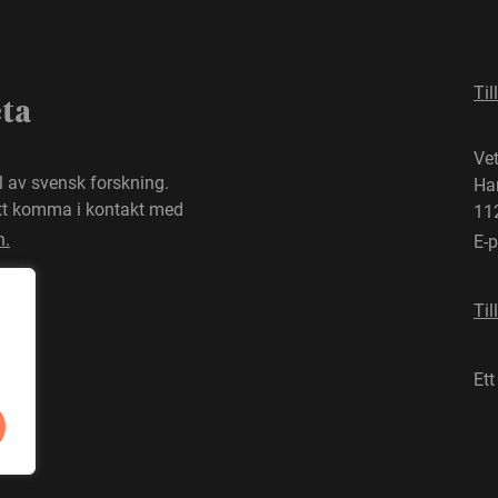
Til
eta
Ve
el av svensk forskning.
Ha
att komma i kontakt med
11
n.
E-
Til
Ett