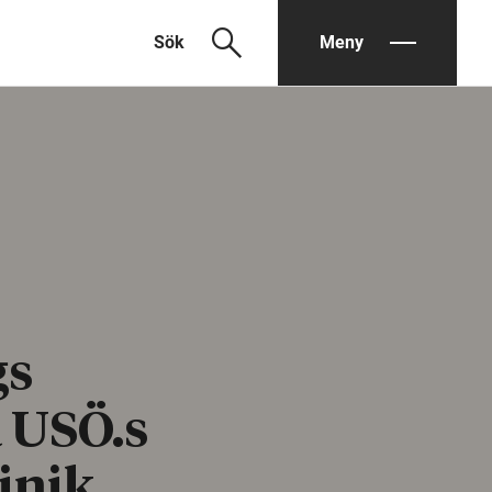
search
Sök
Meny
gs
 USÖ.s
inik