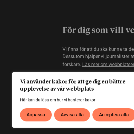
För dig som vill v
Vi finns för att du ska kunna ta d
Dessutom hjälper vi journalister 
forskare.
Läs mer om webbplatse
Vi använder kakor för att ge dig en bättre
upplevelse av vår webbplats
Här kan du läsa om hur vi hanterar kakor
Anpassa
Avvisa alla
Acceptera alla