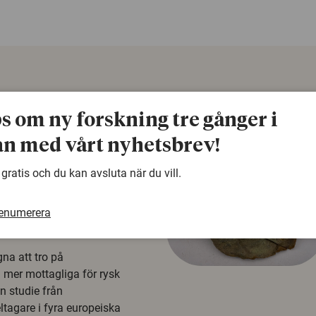
ps om ny forskning tre gånger i
n med vårt nyhetsbrev!
 gratis och du kan avsluta när du vill.
å rysk
renumerera
na att tro på
a mer mottagliga för rysk
n studie från
tagare i fyra europeiska