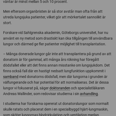
väntar är minst mellan 5 och 10 procent.
Men eftersom organbristen är så stor avstår man ofta från att
utreda lungsjuka patienter, vilket gör att mörkertalet sannolikt är
stort.
Forskare vid Sahlgrenska akademin, Göteborgs universitet, har nu
använt en ny metod som drastiskt kan öka tillgången till användbara
lungor och därmed ge fler patienter möjlighet till transplantation.
– Många donerade lungor går inte att transplantera på grund av att
donatorn är för gammal, att många års rökning har föregått
dödsfallet eller att det finns annan misstanke om lungsjukdom. Det
finns också fall där en hastigt nedsatt lungfunktion uppkommit i
samband
med donatorns dödsfall, men där lungorna i grunden är
välfungerande och har potential för att normaliseras. Det är dessa
lungor vi fokuserat på, säger
doktoranden
och specialistläkaren
Andreas Wallinder, som redovisar studierna i sin
avhandling
.
I studierna har forskarna opererat ut donatorslungor som normalt
skulle ratats och placerat dem i en specialbyggd hjärt-lungmaskin,
som sköter lungornas blodcirkulation och ventilation medan