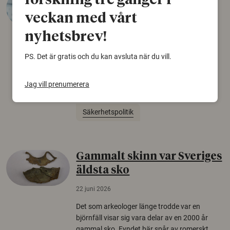
forskning tre gånger i
desinformation?
veckan med vårt
30 juli 2026
nyhetsbrev!
Personer som är mer benägna att tro på
PS. Det är gratis och du kan avsluta när du vill.
konspirationsteorier är ofta mer mottagliga
för rysk desinformation. Det visar en studie
från Försvarshögskolan med deltagare i fyra
Jag vill prenumerera
europeiska länder.
Säkerhetspolitik
Gammalt skinn var Sveriges
äldsta sko
22 juni 2026
Det som arkeologer länge trodde var en
björnfäll visar sig vara delar av en 2000 år
gammal sko. Fyndet bär spår av romerskt