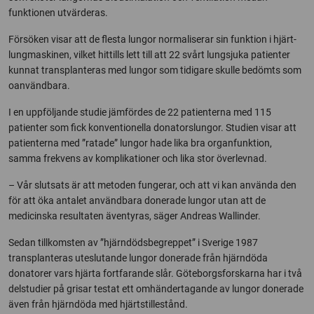
funktionen utvärderas.
Försöken visar att de flesta lungor normaliserar sin funktion i hjärt-
lungmaskinen, vilket hittills lett till att 22 svårt lungsjuka patienter
kunnat transplanteras med lungor som tidigare skulle bedömts som
oanvändbara.
I en uppföljande studie jämfördes de 22 patienterna med 115
patienter som fick konventionella donatorslungor. Studien visar att
patienterna med ”ratade” lungor hade lika bra organfunktion,
samma frekvens av komplikationer och lika stor överlevnad.
– Vår slutsats är att metoden fungerar, och att vi kan använda den
för att öka antalet användbara donerade lungor utan att de
medicinska resultaten äventyras, säger Andreas Wallinder.
Sedan tillkomsten av ”hjärndödsbegreppet” i Sverige 1987
transplanteras uteslutande lungor donerade från hjärndöda
donatorer vars hjärta fortfarande slår. Göteborgsforskarna har i två
delstudier på grisar testat ett omhändertagande av lungor donerade
även från hjärndöda med hjärtstillestånd.