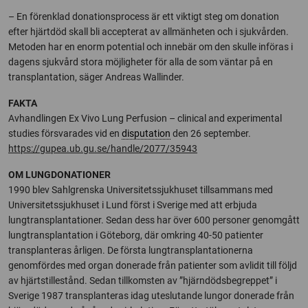
– En förenklad donationsprocess är ett viktigt steg om donation
efter hjärtdöd skall bli accepterat av allmänheten och i sjukvården.
Metoden har en enorm potential och innebär om den skulle införas i
dagens sjukvård stora möjligheter för alla de som väntar på en
transplantation, säger Andreas Wallinder.
FAKTA
Avhandlingen Ex Vivo Lung Perfusion – clinical and experimental
studies försvarades vid en
disputation
den 26 september.
https://gupea.ub.gu.se/handle/2077/35943
OM LUNGDONATIONER
1990 blev Sahlgrenska Universitetssjukhuset tillsammans med
Universitetssjukhuset i Lund först i Sverige med att erbjuda
lungtransplantationer. Sedan dess har över 600 personer genomgått
lungtransplantation i Göteborg, där omkring 40-50 patienter
transplanteras årligen. De första lungtransplantationerna
genomfördes med organ donerade från patienter som avlidit till följd
av hjärtstillestånd. Sedan tillkomsten av ”hjärndödsbegreppet” i
Sverige 1987 transplanteras idag uteslutande lungor donerade från