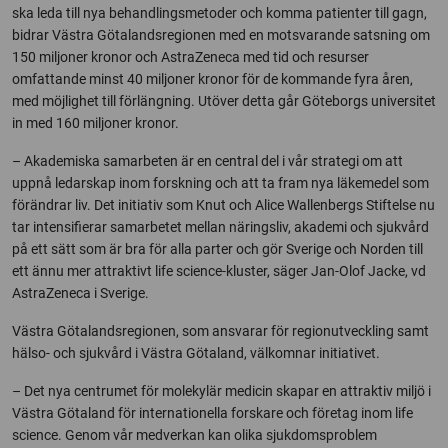
ska leda till nya behandlingsmetoder och komma patienter till gagn,
bidrar Västra Götalandsregionen med en motsvarande satsning om
150 miljoner kronor och AstraZeneca med tid och resurser
omfattande minst 40 miljoner kronor för de kommande fyra åren,
med möjlighet till förlängning. Utöver detta går Göteborgs universitet
in med 160 miljoner kronor.
– Akademiska samarbeten är en central del i vår strategi om att
uppnå ledarskap inom forskning och att ta fram nya läkemedel som
förändrar liv. Det initiativ som Knut och Alice Wallenbergs Stiftelse nu
tar intensifierar samarbetet mellan näringsliv, akademi och sjukvård
på ett sätt som är bra för alla parter och gör Sverige och Norden till
ett ännu mer attraktivt life science-kluster, säger Jan-Olof Jacke, vd
AstraZeneca i Sverige.
Västra Götalandsregionen, som ansvarar för regionutveckling samt
hälso- och sjukvård i Västra Götaland, välkomnar initiativet.
– Det nya centrumet för molekylär medicin skapar en attraktiv miljö i
Västra Götaland för internationella forskare och företag inom life
science. Genom vår medverkan kan olika sjukdomsproblem