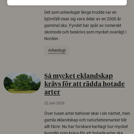
22 juni 2026
Det som arkeologer länge trodde var en
björnfäll visar sig vara delar av en 2000 år
gammal sko. Fyndet bär spår av romerskt
skomode och beskrivs som mycket ovanligt i
Norden.
Arkeologi
Så mycket eklandskap
krävs för att rädda hotade
arter
22 juni 2026
Över tusen arter behöver ekar i sin närhet, men
gamla eklandskap och naturbetesmarker blir
allt färre. Nu har forskare kartlagt hur mycket
livsmiljö som krävs för att hotade arter ska