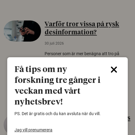
Varför tror vissa på rysk
desinformation?
30 juli 2026
Personer som är mer benägna att tro på
konspirationsteorier är ofta mer mottagliga
för rysk desinformation. Det visar en studie
Få tips om ny
från Försvarshögskolan med deltagare i fyra
forskning tre gånger i
europeiska länder.
veckan med vårt
Säkerhetspolitik
nyhetsbrev!
PS. Det är gratis och du kan avsluta när du vill.
Gammalt skinn var Sveriges
äldsta sko
Jag vill prenumerera