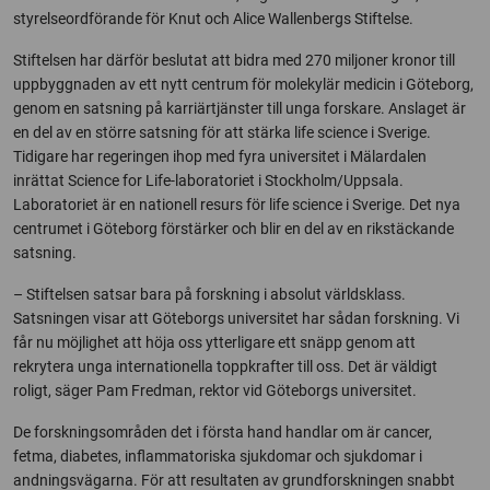
styrelseordförande för Knut och Alice Wallenbergs Stiftelse.
Stiftelsen har därför beslutat att bidra med 270 miljoner kronor till
uppbyggnaden av ett nytt centrum för molekylär medicin i Göteborg,
genom en satsning på karriärtjänster till unga forskare. Anslaget är
en del av en större satsning för att stärka life science i Sverige.
Tidigare har regeringen ihop med fyra universitet i Mälardalen
inrättat Science for Life-laboratoriet i Stockholm/Uppsala.
Laboratoriet är en nationell resurs för life science i Sverige. Det nya
centrumet i Göteborg förstärker och blir en del av en rikstäckande
satsning.
– Stiftelsen satsar bara på forskning i absolut världsklass.
Satsningen visar att Göteborgs universitet har sådan forskning. Vi
får nu möjlighet att höja oss ytterligare ett snäpp genom att
rekrytera unga internationella toppkrafter till oss. Det är väldigt
roligt, säger Pam Fredman, rektor vid Göteborgs universitet.
De forskningsområden det i första hand handlar om är cancer,
fetma, diabetes, inflammatoriska sjukdomar och sjukdomar i
andningsvägarna. För att resultaten av grundforskningen snabbt