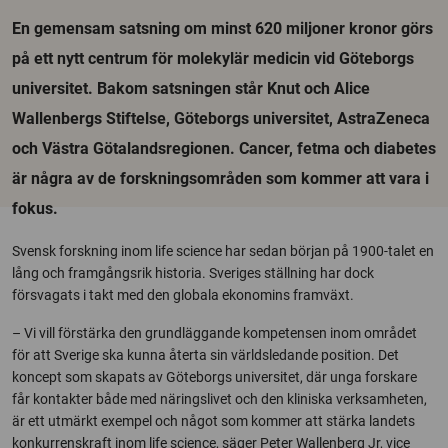
En gemensam satsning om minst 620 miljoner kronor görs
på ett nytt centrum för molekylär medicin vid Göteborgs
universitet. Bakom satsningen står Knut och Alice
Wallenbergs Stiftelse, Göteborgs universitet, AstraZeneca
och Västra Götalandsregionen. Cancer, fetma och diabetes
är några av de forskningsområden som kommer att vara i
fokus.
Svensk forskning inom life science har sedan början på 1900-talet en
lång och framgångsrik historia. Sveriges ställning har dock
försvagats i takt med den globala ekonomins framväxt.
– Vi vill förstärka den grundläggande kompetensen inom området
för att Sverige ska kunna återta sin världsledande position. Det
koncept som skapats av Göteborgs universitet, där unga forskare
får kontakter både med näringslivet och den kliniska verksamheten,
är ett utmärkt exempel och något som kommer att stärka landets
konkurrenskraft inom life science, säger Peter Wallenberg Jr, vice