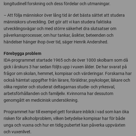
longitudinell forskning och dess fördelar och utmaningar.
– Att följa människor över lång tid är det bästa sättet att studera
människors utveckling. Det gör att vi kan studera faktiska
utvecklingsvägar och med större säkerhet dra slutsatser om
påverkansprocesser, om hur tankar, åsikter, beteenden och
händelser hänger ihop över tid, säger Henrik Andershed.
Förebygga problem
IDA-programmet startade 1965 och de över 1000 skolbarn som då
gick i årskurs 3 har sedan följts upp i vuxen ålder. De har svarat på
frågor om skolan, hemmet, kompisar och värderingar. Forskarna har
också hämtat uppgifter från lärare, föräldrar, psykologer, läkare och
olika register och studerat deltagarnas studie- och yrkesval,
arbetsförhållanden och familjeliv. Kvinnorna har dessutom
genomgått en medicinisk undersökning.
Programmet har till exempel gett forskare inblick i vad som kan öka
risken för alkoholproblem, vilken betydelse kompisar har för både
unga och vuxna och hur en tidig pubertet kan påverka uppväxten
och vuxenlivet.