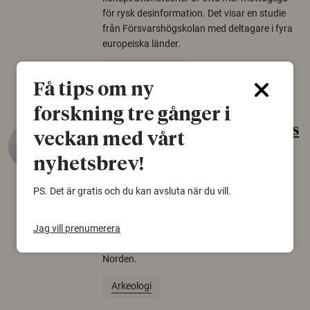
för rysk desinformation. Det visar en studie
från Försvarshögskolan med deltagare i fyra
europeiska länder.
Säkerhetspolitik
Få tips om ny
forskning tre gånger i
Gammalt skinn var Sveriges
veckan med vårt
äldsta sko
nyhetsbrev!
22 juni 2026
PS. Det är gratis och du kan avsluta när du vill.
Det som arkeologer länge trodde var en
björnfäll visar sig vara delar av en 2000 år
Jag vill prenumerera
gammal sko. Fyndet bär spår av romerskt
skomode och beskrivs som mycket ovanligt i
Norden.
Arkeologi