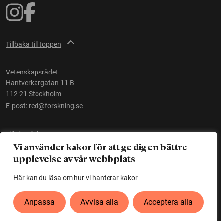
Tillbaka till toppen
Vetenskapsrådet
Hantverkargatan 11 B
112 21 Stockholm
E-post:
red@forskning.se
Tillgänglighet
Vi använder kakor för att ge dig en bättre
upplevelse av vår webbplats
Ett initiativ av
Vetenskapsrådet
Här kan du läsa om hur vi hanterar kakor
Anpassa
Avvisa alla
Acceptera alla