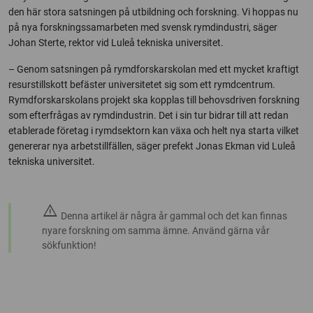
den här stora satsningen på utbildning och forskning. Vi hoppas nu
på nya forskningssamarbeten med svensk rymdindustri, säger
Johan Sterte, rektor vid Luleå tekniska universitet.
– Genom satsningen på rymdforskarskolan med ett mycket kraftigt
resurstillskott befäster universitetet sig som ett rymdcentrum.
Rymdforskarskolans projekt ska kopplas till behovsdriven forskning
som efterfrågas av rymdindustrin. Det i sin tur bidrar till att redan
etablerade företag i rymdsektorn kan växa och helt nya starta vilket
genererar nya arbetstillfällen, säger prefekt Jonas Ekman vid Luleå
tekniska universitet.
warning
Denna artikel är några år gammal och det kan finnas
nyare forskning om samma ämne. Använd gärna vår
sökfunktion!