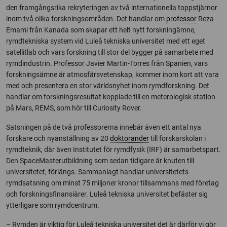
den framgångsrika rekryteringen av två internationella toppstjärnor
inom två olika forskningsområden. Det handlar om
professor
Reza
Emami från Kanada som skapar ett helt nytt forskningämne,
rymdtekniska system vid Luleå tekniska universitet med ett eget
satellitlab och vars forskning till stor del bygger på samarbete med
rymdindustrin. Professor Javier Martin-Torres från Spanien, vars
forskningsämne är atmosfärsvetenskap, kommer inom kort att vara
med och presentera en stor världsnyhet inom rymdforskning. Det
handlar om forskningsresultat kopplade till en meterologisk station
på Mars, REMS, som hör till Curiosity Rover.
Satsningen på de två professorerna innebär även ett antal nya
forskare och nyanställning av 20
doktorander
till forskarskolan i
rymdteknik, där även Institutet för rymdfysik (IRF) är samarbetspart.
Den SpaceMasterutbildning som sedan tidigare är knuten till
universitetet, förlängs. Sammanlagt handlar universitetets
rymdsatsning om minst 75 miljoner kronor tillsammans med företag
och forskningsfinansiärer. Luleå tekniska universitet befäster sig
ytterligare som rymdcentrum.
– Rymden är viktig för Luleå tekniska universitet det är därför vi gör