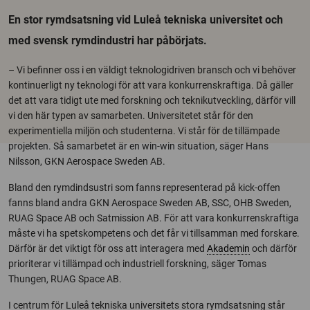
En stor rymdsatsning vid Luleå tekniska universitet och
med svensk rymdindustri har påbörjats.
– Vi befinner oss i en väldigt teknologidriven bransch och vi behöver
kontinuerligt ny teknologi för att vara konkurrenskraftiga. Då gäller
det att vara tidigt ute med forskning och teknikutveckling, därför vill
vi den här typen av samarbeten. Universitetet står för den
experimentiella miljön och studenterna. Vi står för de tillämpade
projekten. Så samarbetet är en win-win situation, säger Hans
Nilsson, GKN Aerospace Sweden AB.
Bland den rymdindsustri som fanns representerad på kick-offen
fanns bland andra GKN Aerospace Sweden AB, SSC, OHB Sweden,
RUAG Space AB och Satmission AB. För att vara konkurrenskraftiga
måste vi ha spetskompetens och det får vi tillsamman med forskare.
Därför är det viktigt för oss att interagera med
Akademin
och därför
prioriterar vi tillämpad och industriell forskning, säger Tomas
Thungen, RUAG Space AB.
I centrum för Luleå tekniska universitets stora rymdsatsning står