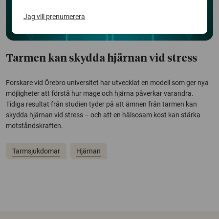
Jag vill prenumerera
Tarmen kan skydda hjärnan vid stress
Forskare vid Örebro universitet har utvecklat en modell som ger nya
möjligheter att förstå hur mage och hjärna påverkar varandra.
Tidiga resultat från studien tyder på att ämnen från tarmen kan
skydda hjärnan vid stress – och att en hälsosam kost kan stärka
motståndskraften.
Tarmsjukdomar
Hjärnan