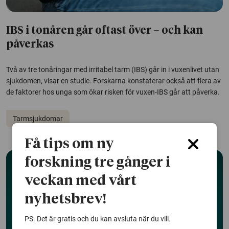
IBS i tonåren går oftast över – och kan
påverkas
Två av tre tonåringar med irritabel tarm (IBS) går in i vuxenlivet utan
sjukdomen, visar en studie. Forskarna konstaterar också att flera av
de faktorer hos unga som ökar risken för vuxen-IBS går att påverka.
Tarmsjukdomar
Få tips om ny
forskning tre gånger i
veckan med vårt
nyhetsbrev!
PS. Det är gratis och du kan avsluta när du vill.