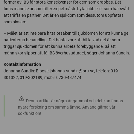
former av IBS får stora konsekvenser för dem som drabbas. Det
finns människor som till exempel måste byta jobb eller som har svårt
att träffa en partner. Det är en sjukdom som dessutom uppfattas
som pinsam.
– Målet är att inte bara hitta orsaken till sjukdomen för att kunna ge
patienterna behandling. Det bästa vore att hitta vad det är som
triggar sjukdomen för att kunna arbeta förebyggande. Så att
människor slipper att få IBS överhuvudtaget, säger Johanna Sundin.
Kontaktinformation
Johanna Sundin: E-post:
johanna.sundin@oru.se
, telefon: 019-
301322, 019-302189, mobil: 0730-437474
warning
Denna artikel är några år gammal och det kan finnas
nyare forskning om samma ämne. Använd gärna vår
sökfunktion!