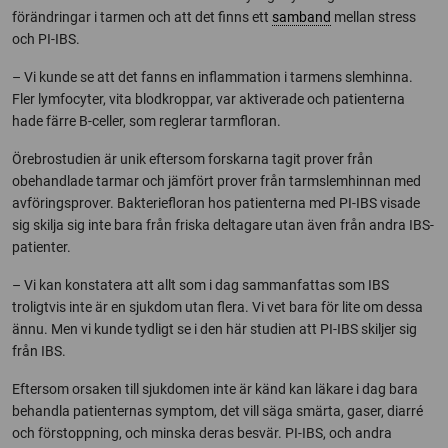
förändringar i tarmen och att det finns ett
samband
mellan stress
och PI-IBS.
– Vi kunde se att det fanns en inflammation i tarmens slemhinna.
Fler lymfocyter, vita blodkroppar, var aktiverade och patienterna
hade färre B-celler, som reglerar tarmfloran.
Örebrostudien är unik eftersom forskarna tagit prover från
obehandlade tarmar och jämfört prover från tarmslemhinnan med
avföringsprover. Bakteriefloran hos patienterna med PI-IBS visade
sig skilja sig inte bara från friska deltagare utan även från andra IBS-
patienter.
– Vi kan konstatera att allt som i dag sammanfattas som IBS
troligtvis inte är en sjukdom utan flera. Vi vet bara för lite om dessa
ännu. Men vi kunde tydligt se i den här studien att PI-IBS skiljer sig
från IBS.
Eftersom orsaken till sjukdomen inte är känd kan läkare i dag bara
behandla patienternas symptom, det vill säga smärta, gaser, diarré
och förstoppning, och minska deras besvär. PI-IBS, och andra