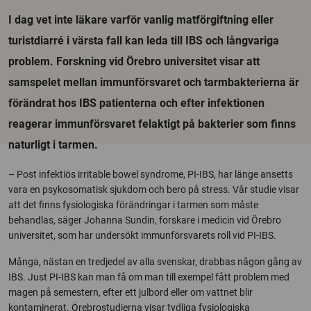
I dag vet inte läkare varför vanlig matförgiftning eller
turistdiarré i värsta fall kan leda till IBS och långvariga
problem. Forskning vid Örebro universitet visar att
samspelet mellan immunförsvaret och tarmbakterierna är
förändrat hos IBS patienterna och efter infektionen
reagerar immunförsvaret felaktigt på bakterier som finns
naturligt i tarmen.
– Post infektiös irritable bowel syndrome, PI-IBS, har länge ansetts
vara en psykosomatisk sjukdom och bero på stress. Vår studie visar
att det finns fysiologiska förändringar i tarmen som måste
behandlas, säger Johanna Sundin, forskare i medicin vid Örebro
universitet, som har undersökt immunförsvarets roll vid PI-IBS.
Många, nästan en tredjedel av alla svenskar, drabbas någon gång av
IBS. Just PI-IBS kan man få om man till exempel fått problem med
magen på semestern, efter ett julbord eller om vattnet blir
kontaminerat. Örebrostudierna visar tydliga fysiologiska