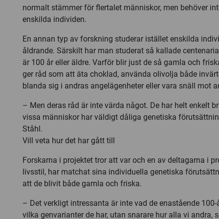
normalt stämmer för flertalet människor, men behöver in
enskilda individen.
En annan typ av forskning studerar istället enskilda indiv
åldrande. Särskilt har man studerat så kallade centenar
är 100 år eller äldre. Varför blir just de så gamla och fri
ger råd som att äta choklad, använda olivolja både invärt
blanda sig i andras angelägenheter eller vara snäll mot 
– Men deras råd är inte värda något. De har helt enkelt b
vissa människor har väldigt dåliga genetiska förutsättnin
Ståhl.
Vill veta hur det har gått till
Forskarna i projektet tror att var och en av deltagarna i p
livsstil, har matchat sina individuella genetiska förutsät
att de blivit både gamla och friska.
– Det verkligt intressanta är inte vad de enastående 100
vilka genvarianter de har, utan snarare hur alla vi andra,