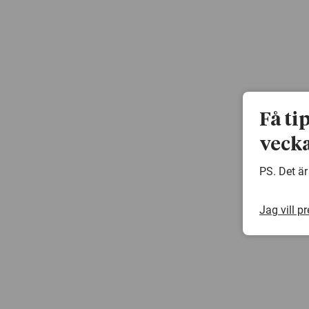
Få ti
vecka
PS. Det är
Jag vill p