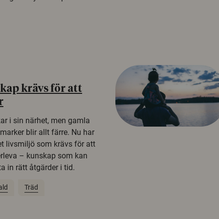
ap krävs för att
r
kar i sin närhet, men gamla
rker blir allt färre. Nu har
t livsmiljö som krävs för att
erleva – kunskap som kan
 in rätt åtgärder i tid.
ald
Träd