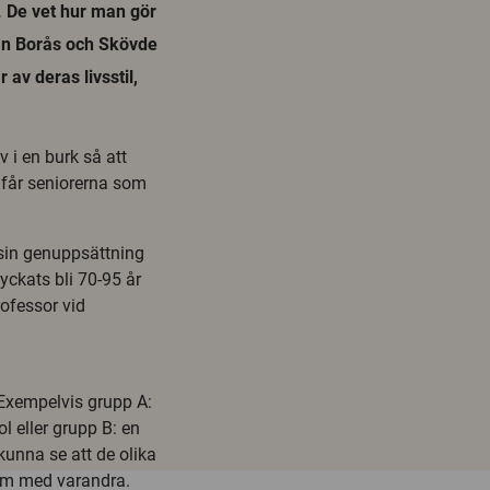
. De vet hur man gör
från Borås och Skövde
av deras livsstil,
v i en burk så att
 får seniorerna som
 sin genuppsättning
lyckats bli 70-95 år
rofessor vid
 Exempelvis grupp A:
l eller grupp B: en
unna se att de olika
em med varandra.