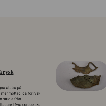
å rysk
na att tro på
a mer mottagliga för rysk
n studie från
tagare i fyra europeiska