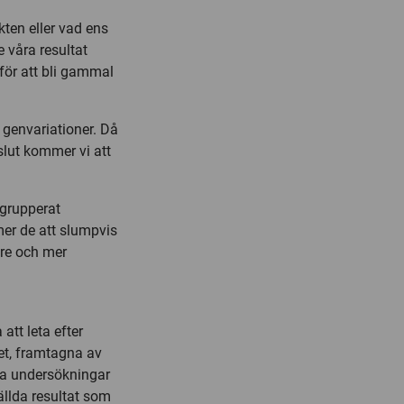
ten eller vad ens
e våra resultat
 för att bli gammal
 genvariationer. Då
 slut kommer vi att
 grupperat
er de att slumpvis
ttre och mer
att leta efter
itet, framtagna av
ssa undersökningar
tällda resultat som