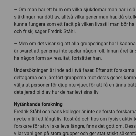
– Om man har ett hum om vilka sjukdomar man har i släk
släktingar har dött av, alltså vilka gener man har, då skull
kunna fungera som ett facit på vilken livsstil man bör ha
och frisk, säger Fredrik Ståhl.
– Men om det visar sig att alla grupperingar har likadana
är svaret att generna inte spelar någon roll. Innan året är
ha någon form av resultat, fortsätter han.
Undersökningen är indelad i två faser. Efter att forskarna
deltagarna och jämfört grupperna mot deras gener, komm
välja ut personer för djupintervjuer, för att få en ännu bä
detaljerad bild av hur de har levt sina liv.
Nytänkande forskning
Fredrik Ståhl och hans kollegor är inte de första forskarna 
nyckeln till ett långt liv. Kostråd och tips om fysisk aktiv
forskare för att vi ska leva längre, finns det gott om. De
vilar vanligen på stora grupper och ger statistiskt säkers