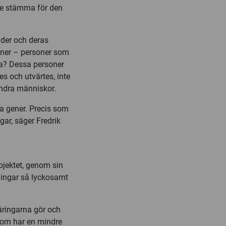
te stämma för den
ider och deras
ianer – personer som
ska? Dessa personer
es och utvärtes, inte
andra människor.
ra gener. Precis som
gar, säger Fredrik
rojektet, genom sin
tningar så lyckosamt
-åringarna gör och
 som har en mindre