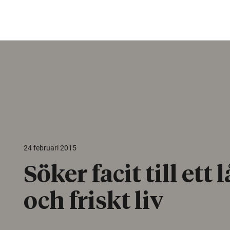
24 februari 2015
Söker facit till ett 
och friskt liv