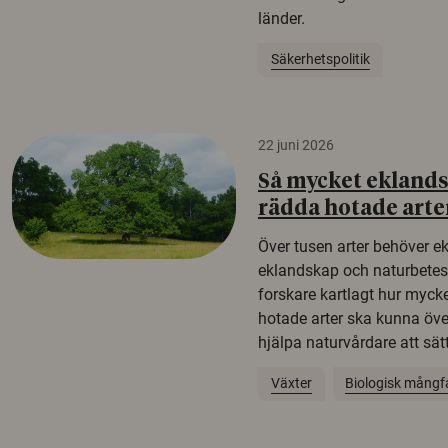
länder.
Säkerhetspolitik
22 juni 2026
Så mycket eklandsk
rädda hotade arte
Över tusen arter behöver e
eklandskap och naturbetesma
forskare kartlagt hur mycke
hotade arter ska kunna öv
hjälpa naturvårdare att sätta
Växter
Biologisk mångf