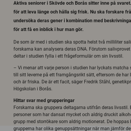
Aktiva seniorer i Skövde och Borås sitter inne på svaret
för att leva länge och hålla sig frisk. Nu ska forskare 
undersöka deras gener i kombination med beskrivningar 
för att få en inblick i hur man gör.
De som är med i studien ska spotta helst två milliliter sali
forskarna kan analysera deras DNA. Förutom salivprovet
deltar i studien fylla i ett frågeformulär om sin livsstil.
– Vi menar att varje person i studien har lyckats matcha
till sitt leverne på ett framgångsrikt sätt, eftersom de har 
och är friska. De är ett facit, säger Fredrik Ståhl, genetikp
Högskolan i Borås.
Hittar svar med grupperingar
Forskarna ska gruppera deltagarna utifrån deras livsstil.
personer som har dansat mycket och aldrig druckit alkoho
grupp med storrökare som aldrig motionerat. De hoppas k
grupperna har olika genuppsättningar när man jämför d