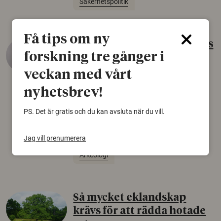
Säkerhetspolitik
Få tips om ny
Gammalt skinn var Sveriges
forskning tre gånger i
äldsta sko
veckan med vårt
22 juni 2026
nyhetsbrev!
Det som arkeologer länge trodde var en
björnfäll visar sig vara delar av en 2000 år
PS. Det är gratis och du kan avsluta när du vill.
gammal sko. Fyndet bär spår av romerskt
skomode och beskrivs som mycket ovanligt i
Norden.
Jag vill prenumerera
Arkeologi
Så mycket eklandskap
krävs för att rädda hotade