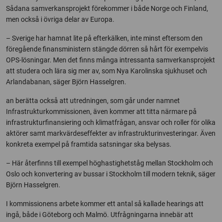
Sådana samverkansprojekt förekommer i både Norge och Finland,
men också i övriga delar av Europa.
– Sverige har hamnat lite på efterkälken, inte minst eftersom den
föregående finansministern stängde dörren så hårt för exempelvis
OPS-lösningar. Men det finns många intressanta samverkansprojekt
att studera och lära sig mer av, som Nya Karolinska sjukhuset och
Arlandabanan, säger Björn Hasselgren.
an berätta också att utredningen, som går under namnet
Infrastrukturkommissionen, även kommer att titta närmare på
infrastrukturfinansiering och klimatfrågan, ansvar och roller för olika
aktörer samt markvärdeseffekter av infrastrukturinvesteringar. Även
konkreta exempel på framtida satsningar ska belysas.
– Här återfinns till exempel höghastighetståg mellan Stockholm och
Oslo och konvertering av bussar i Stockholm till modern teknik, säger
Björn Hasselgren.
I kommissionens arbete kommer ett antal så kallade hearings att
ingå, både i Göteborg och Malmö. Utfrågningarna innebär att