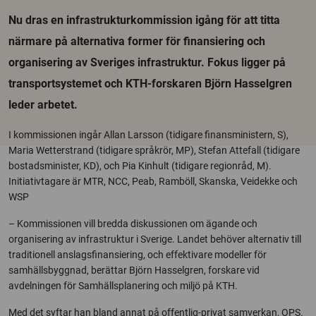
Nu dras en infrastrukturkommission igång för att titta
närmare på alternativa former för finansiering och
organisering av Sveriges infrastruktur. Fokus ligger på
transportsystemet och KTH-forskaren Björn Hasselgren
leder arbetet.
I kommissionen ingår Allan Larsson (tidigare finansministern, S),
Maria Wetterstrand (tidigare språkrör, MP), Stefan Attefall (tidigare
bostadsminister, KD), och Pia Kinhult (tidigare regionråd, M).
Initiativtagare är MTR, NCC, Peab, Ramböll, Skanska, Veidekke och
WSP
– Kommissionen vill bredda diskussionen om ägande och
organisering av infrastruktur i Sverige. Landet behöver alternativ till
traditionell anslagsfinansiering, och effektivare modeller för
samhällsbyggnad, berättar Björn Hasselgren, forskare vid
avdelningen för Samhällsplanering och miljö på KTH.
Med det syftar han bland annat på offentlig-privat samverkan, OPS.