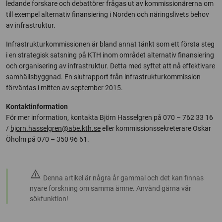
ledande forskare och debattörer frågas ut av kommissionärerna om
till exempel alternativ finansiering i Norden och näringslivets behov
av infrastruktur.
Infrastrukturkommissionen är bland annat tänkt som ett första steg
i en strategisk satsning på KTH inom området alternativ finansiering
och organisering av infrastruktur. Detta med syftet att nå effektivare
samhällsbyggnad. En slutrapport från infrastrukturkommission
förväntas i mitten av september 2015.
Kontaktinformation
För mer information, kontakta Björn Hasselgren på 070 – 762 33 16
/
bjorn.hasselgren@abe.kth.se
eller kommissionssekreterare Oskar
Öholm på 070 – 350 96 61.
warning
Denna artikel är några år gammal och det kan finnas
nyare forskning om samma ämne. Använd gärna vår
sökfunktion!