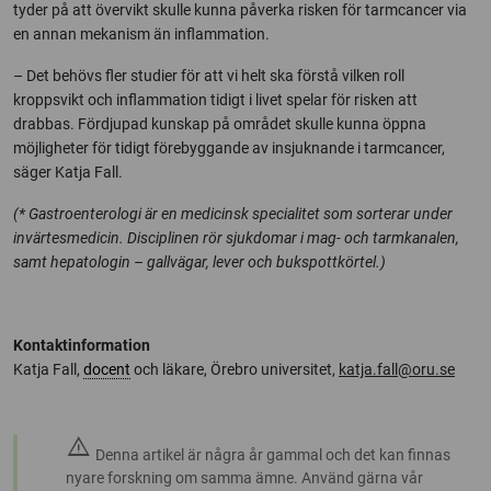
tyder på att övervikt skulle kunna påverka risken för tarmcancer via
en annan mekanism än inflammation.
– Det behövs fler studier för att vi helt ska förstå vilken roll
kroppsvikt och inflammation tidigt i livet spelar för risken att
drabbas. Fördjupad kunskap på området skulle kunna öppna
möjligheter för tidigt förebyggande av insjuknande i tarmcancer,
säger Katja Fall.
(* Gastroenterologi är en medicinsk specialitet som sorterar under
invärtesmedicin. Disciplinen rör sjukdomar i mag- och tarmkanalen,
samt hepatologin – gallvägar, lever och bukspottkörtel.)
Kontaktinformation
Katja Fall,
docent
och läkare, Örebro universitet,
katja.fall@oru.se
warning
Denna artikel är några år gammal och det kan finnas
nyare forskning om samma ämne. Använd gärna vår