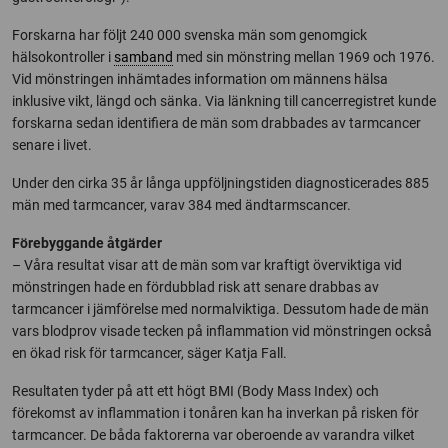
Forskarna har följt 240 000 svenska män som genomgick
hälsokontroller i
samband
med sin mönstring mellan 1969 och 1976.
Vid mönstringen inhämtades information om männens hälsa
inklusive vikt, längd och sänka. Via länkning till cancerregistret kunde
forskarna sedan identifiera de män som drabbades av tarmcancer
senare i livet.
Under den cirka 35 år långa uppföljningstiden diagnosticerades 885
män med tarmcancer, varav 384 med ändtarmscancer.
Förebyggande åtgärder
– Våra resultat visar att de män som var kraftigt överviktiga vid
mönstringen hade en fördubblad risk att senare drabbas av
tarmcancer i jämförelse med normalviktiga. Dessutom hade de män
vars blodprov visade tecken på inflammation vid mönstringen också
en ökad risk för tarmcancer, säger Katja Fall.
Resultaten tyder på att ett högt BMI (Body Mass Index) och
förekomst av inflammation i tonåren kan ha inverkan på risken för
tarmcancer. De båda faktorerna var oberoende av varandra vilket