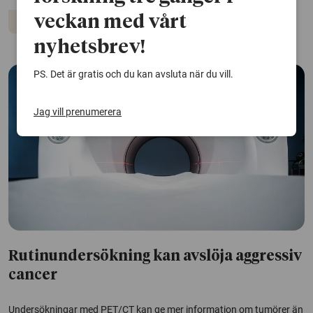
veckan med vårt
Cancer
Övervikt
nyhetsbrev!
PS. Det är gratis och du kan avsluta när du vill.
Jag vill prenumerera
Rutinundersökning kan avslöja aggressiv
cancer
Undersökningar med PET/CT kan ge mer information om tumörer än