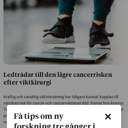
Ledtrådar till den lägre cancerrisken
efter viktkirurgi
Kraftig och varaktig viktminskning har tidigare kunnat kopplas till
minskad risk för cancer och cancerrelaterad död, främst hos kvinnor.
Två nya studier ger nu ledtrådar till varför risken minskar – och tyder
Få tips om ny
på att kön, ämnesomsättning och genetik kan spela en avgörande
roll.
forskning tre gånger i