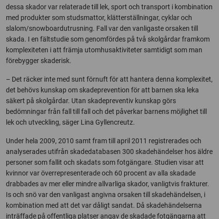
dessa skador var relaterade till lek, sport och transport i kombination
med produkter som studsmattor, klätterställningar, cyklar och
slalom/snowboardutrusning. Fall var den vanligaste orsaken till
skada. I en fältstudie som genomfördes på två skolgårdar framkom
komplexiteten i att främja utomhusaktiviteter samtidigt som man
förebygger skaderisk.
– Det räcker inte med sunt förnuft för att hantera denna komplexitet,
det behövs kunskap om skadeprevention för att barnen ska leka
säkert på skolgårdar. Utan skadepreventiv kunskap görs
bedömningar från fall till fall och det påverkar barnens möjlighet till
lek och utveckling, säger Lina Gyllencreutz.
Under hela 2009, 2010 samt fram till april 2011 registrerades och
analyserades utifrån skadedatabasen 300 skadehändelser hos äldre
personer som fallit och skadats som fotgängare. Studien visar att
kvinnor var överrepresenterade och 60 procent av alla skadade
drabbades av mer eller mindre allvarliga skador, vanligtvis frakturer.
Is och snö var den vanligast angivna orsaken till skadehändelsen, i
kombination med att det var dåligt sandat. Då skadehändelserna
inträffade på offentliga platser angav de skadade fotgängarna att