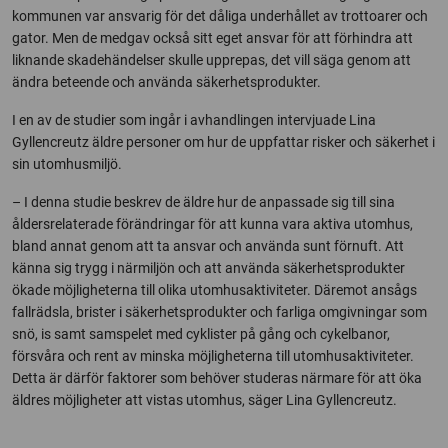
kommunen var ansvarig för det dåliga underhållet av trottoarer och
gator. Men de medgav också sitt eget ansvar för att förhindra att
liknande skadehändelser skulle upprepas, det vill säga genom att
ändra beteende och använda säkerhetsprodukter.
I en av de studier som ingår i avhandlingen intervjuade Lina
Gyllencreutz äldre personer om hur de uppfattar risker och säkerhet i
sin utomhusmiljö.
– I denna studie beskrev de äldre hur de anpassade sig till sina
åldersrelaterade förändringar för att kunna vara aktiva utomhus,
bland annat genom att ta ansvar och använda sunt förnuft. Att
känna sig trygg i närmiljön och att använda säkerhetsprodukter
ökade möjligheterna till olika utomhusaktiviteter. Däremot ansågs
fallrädsla, brister i säkerhetsprodukter och farliga omgivningar som
snö, is samt samspelet med cyklister på gång och cykelbanor,
försvåra och rent av minska möjligheterna till utomhusaktiviteter.
Detta är därför faktorer som behöver studeras närmare för att öka
äldres möjligheter att vistas utomhus, säger Lina Gyllencreutz.