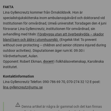
FAKTA
Lina Gyllencreutz kommer från Örnsköldsvik. Hon är
specialistsjuksköterska inom ambulanssjukvård och doktorand vid
Institutionen för omvårdnad, Umeå universitet.Torsdagen den 4 juni
försvarar Lina Gyllencreutz, institutionen för omvårdnad, sin
avhandling med titeln:
Förebygga utan att överbeskydda – skador
bland barn och äldre i utomhusmiljö.
(Engelsk titel: To prevent
without over-protecting – children and senior citizens injured during
outdoor activities). Disputationen äger rum kl. 09.00 i
Vårdvetarhuset, Aulan.
Opponent: Robert Ekman,
docent
i folkhälsovetenskap, Karolinska
institutet.
Kontaktinformation
Lina Gyllencreutz Telefon: 090-786 69 70, 070-274 32 12 E-post:
lina.gyllencreutz@umu.se
warning
Denna artikel är några år gammal och det kan finnas