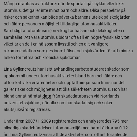
Många drabbas av frakturer när de sportar, går, cyklar eller leker
utomhus, det gäller inte minst barn och äldre. Olika perspektiv på
risker och säkerhet kan både påverka barnens utelek på skolgården
och äldre personers möjlighet till dagliga utomhusaktiviteter.
Samtidigt är utomhusmiljön viktig för hälsan och delaktigheten i
samhället. Att vara utomhus bidrar ofta till en högre fysisk aktivitet,
vilket är en del i en hälsosam livsstil och en allt vanligare
rekommendation som ges inom hälso- och sjukvården för att minska
risken för fetma och kroniska sjukdomar.
Lina Gyllencreutz har i sitt avhandlingsarbete studerat skador som
uppkommit under utomhusaktiviteter bland barn och äldre och
utforskat vilka erfarenheter och uppfattningar som finns när det
gäller risker och möjligheter att öka säkerheten utomhus. Hon har
bland annat hämtat
data
från skadedatabasen vid Norrlands
universitetssjukhus, där alla som har skadat sig och söker
akutsjukvård registreras.
Under åren 2007 till 2009 registrerades och analyserades 795 mer
allvarliga skadehändelser i utomhusmiljö med barn i åldrarna 0-12
år. Lina Gyllencreutz visar att de aktiviteter som oftast föranledde