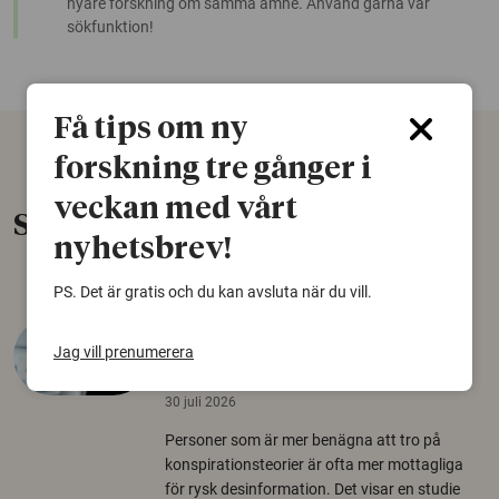
nyare forskning om samma ämne. Använd gärna vår
sökfunktion!
Få tips om ny
forskning tre gånger i
veckan med vårt
Senaste nytt
nyhetsbrev!
PS. Det är gratis och du kan avsluta när du vill.
Varför tror vissa på rysk
Jag vill prenumerera
desinformation?
30 juli 2026
Personer som är mer benägna att tro på
konspirationsteorier är ofta mer mottagliga
för rysk desinformation. Det visar en studie