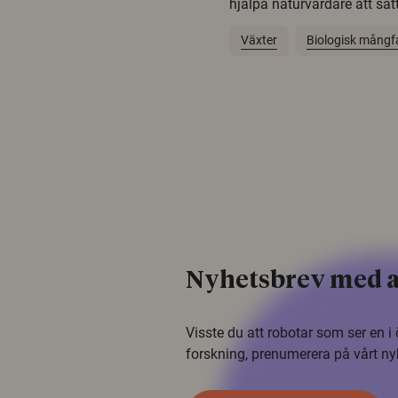
hjälpa naturvårdare att sätta
Växter
Biologisk mångf
Nyhetsbrev med a
Visste du att robotar som ser en 
forskning, prenumerera på vårt ny