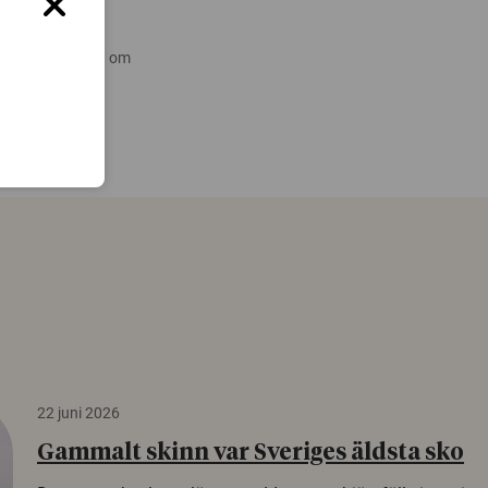
 nyare forskning om
22 juni 2026
Gammalt skinn var Sveriges äldsta sko