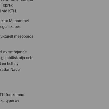
 Toprak,
l vid KTH.
tslektor Muhammet
a egenskaper.
trukturell mesoporös
el av smörjande
egetabilisk olja och
 en helt ny
rättar Nader
KTH-forskarnas
ika typer av