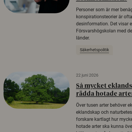
Personer som är mer benäg
konspirationsteorier är oft
desinformation. Det visar e
Försvarshögskolan med del
länder.
Säkerhetspolitik
22 juni 2026
Så mycket eklandsk
rädda hotade arte
Över tusen arter behöver e
eklandskap och naturbetesma
forskare kartlagt hur mycke
hotade arter ska kunna öv