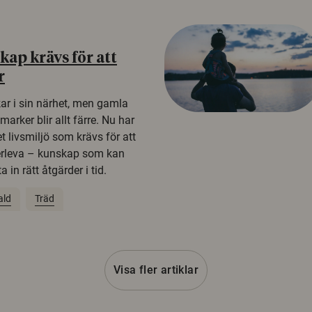
ap krävs för att
r
kar i sin närhet, men gamla
rker blir allt färre. Nu har
t livsmiljö som krävs för att
erleva – kunskap som kan
 in rätt åtgärder i tid.
ald
Träd
Visa fler artiklar