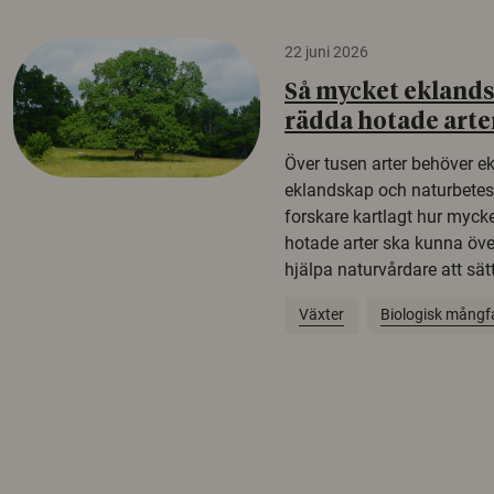
22 juni 2026
Så mycket eklandsk
rädda hotade arte
Över tusen arter behöver e
eklandskap och naturbetesma
forskare kartlagt hur mycke
hotade arter ska kunna öv
hjälpa naturvårdare att sätta
Växter
Biologisk mångf