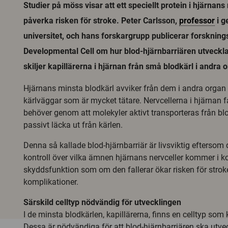
Studier på möss visar att ett speciellt protein i hjärnan
påverka risken för stroke. Peter Carlsson,
professor
i g
universitet, och hans forskargrupp publicerar forsknings
Developmental Cell om hur blod-hjärnbarriären utveckl
skiljer kapillärerna i hjärnan från små blodkärl i andra 
Hjärnans minsta blodkärl avviker från dem i andra organ
kärlväggar som är mycket tätare. Nervcellerna i hjärnan f
behöver genom att molekyler aktivt transporteras från blode
passivt läcka ut från kärlen.
Denna så kallade blod-hjärnbarriär är livsviktig eftersom 
kontroll över vilka ämnen hjärnans nervceller kommer i k
skyddsfunktion som om den fallerar ökar risken för stro
komplikationer.
Särskild celltyp nödvändig för utvecklingen
I de minsta blodkärlen, kapillärerna, finns en celltyp som
Dessa är nödvändiga för att blod-hjärnbarriären ska utvec