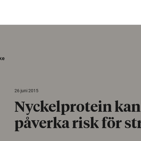
ke
26 juni 2015
Nyckelprotein kan
påverka risk för s