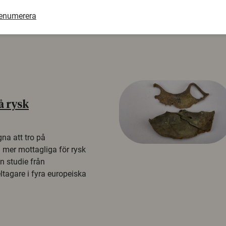
renumerera
å rysk
na att tro på
a mer mottagliga för rysk
n studie från
tagare i fyra europeiska