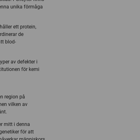
denna unika förmåga
åller ett protein,
rdinerar de
tt blod-
yper av defekter i
titutionen för kemi
en region på
men vilken av
änt.
r mitt i denna
enetiker för att
n påverkar människors