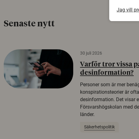
Jag vill p
Senaste nytt
30 juli 2026
Varför tror vissa p
desinformation?
Personer som är mer benäg
konspirationsteorier är oft
desinformation. Det visar e
Försvarshögskolan med del
länder.
Säkerhetspolitik