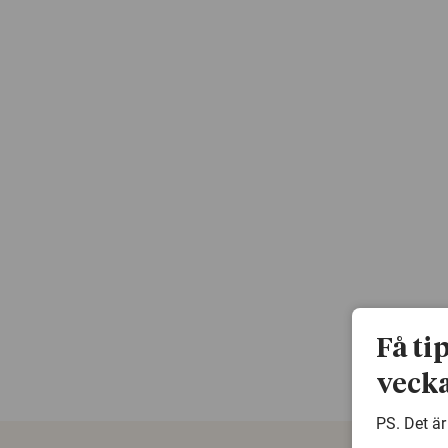
Få ti
vecka
PS. Det är