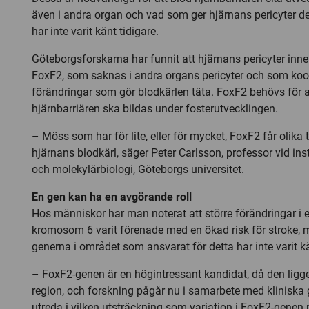
även i andra organ och vad som ger hjärnans pericyter 
har inte varit känt tidigare.
Göteborgsforskarna har funnit att hjärnans pericyter inneh
FoxF2, som saknas i andra organs pericyter och som koo
förändringar som gör blodkärlen täta. FoxF2 behövs för a
hjärnbarriären ska bildas under fosterutvecklingen.
– Möss som har för lite, eller för mycket, FoxF2 får olika t
hjärnans blodkärl, säger Peter Carlsson, professor vid ins
och molekylärbiologi, Göteborgs universitet.
En gen kan ha en avgörande roll
Hos människor har man noterat att större förändringar i 
kromosom 6 varit förenade med en ökad risk för stroke, 
generna i området som ansvarat för detta har inte varit k
– FoxF2-genen är en högintressant kandidat, då den ligge
region, och forskning pågår nu i samarbete med kliniska g
utreda i vilken utsträckning som variation i FoxF2-gene