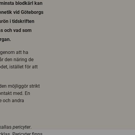
s minsta blodkärl kan
enetik vid Göteborgs
rön i tidskriften
as och vad som
organ.
 genom att ha
år den näring de
t, istället för att
den möjliggör strikt
ontakt med. En
ke och andra
 kallas
pericyter
.
klas. Pericyter finns