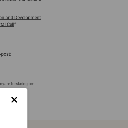
ation and Development
al Cell
”
-post:
 nyare forskning om