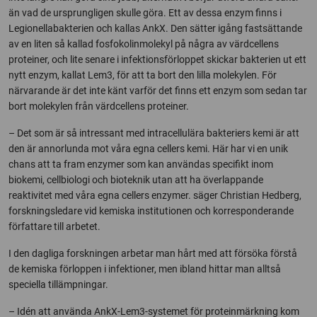
än vad de ursprungligen skulle göra. Ett av dessa enzym finns i
Legionellabakterien och kallas AnkX. Den sätter igång fastsättande
av en liten så kallad fosfokolinmolekyl på några av värdcellens
proteiner, och lite senare i infektionsförloppet skickar bakterien ut ett
nytt enzym, kallat Lem3, för att ta bort den lilla molekylen. För
närvarande är det inte känt varför det finns ett enzym som sedan tar
bort molekylen från värdcellens proteiner.
– Det som är så intressant med intracellulära bakteriers kemi är att
den är annorlunda mot våra egna cellers kemi. Här har vi en unik
chans att ta fram enzymer som kan användas specifikt inom
biokemi, cellbiologi och bioteknik utan att ha överlappande
reaktivitet med våra egna cellers enzymer. säger Christian Hedberg,
forskningsledare vid kemiska institutionen och korresponderande
författare till arbetet.
I den dagliga forskningen arbetar man hårt med att försöka förstå
de kemiska förloppen i infektioner, men ibland hittar man alltså
speciella tillämpningar.
– Idén att använda AnkX-Lem3-systemet för proteinmärkning kom