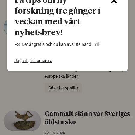
Få tips om ny
forskning tre gånger i
Varför tror vissa på rysk
veckan med vårt
desinformation?
nyhetsbrev!
30 juli 2026
PS. Det är gratis och du kan avsluta när du vill.
Personer som är mer benägna att tro på
konspirationsteorier är ofta mer mottagliga
Jag vill prenumerera
för rysk desinformation. Det visar en studie
från Försvarshögskolan med deltagare i fyra
europeiska länder.
Säkerhetspolitik
Gammalt skinn var Sveriges
äldsta sko
22 juni 2026