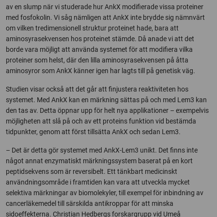
av en slump när vi studerade hur AnkX modifierade vissa proteiner
med fosfokolin. Vi såg nämligen att AnkX inte brydde sig nämnvärt
om vilken tredimensionell struktur proteinet hade, bara att
aminosyrasekvensen hos proteinet stämde. Då anade vi att det
borde vara möjligt att använda systemet för att modifiera vilka
proteiner som helst, där den lilla aminosyrasekvensen på åtta
aminosyror som AnkX känner igen har lagts till på genetisk väg.
Studien visar också att det går att finjustera reaktiviteten hos
systemet. Med AnkX kan en märkning sättas på och med Lem3 kan
den tas av. Detta öppnar upp för helt nya applikationer – exempelvis
möjligheten att slå på och av ett proteins funktion vid bestämda
tidpunkter, genom att först tillsätta AnkX och sedan Lem3.
– Det är detta gör systemet med AnkX-Lem3 unikt. Det finns inte
något annat enzymatiskt märkningssystem baserat på en kort
peptidsekvens som är reversibelt. Ett tänkbart medicinskt
användningsområde i framtiden kan vara att utveckla mycket
selektiva märkningar av biomolekyler, till exempel för inbindning av
cancerläkemedel till särskilda antikroppar för att minska
sidoeffekterna. Christian Hedbergs forskargrupp vid Umeå