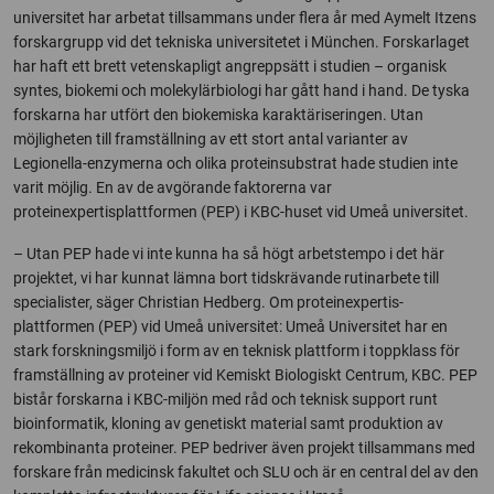
universitet har arbetat tillsammans under flera år med Aymelt Itzens
forskargrupp vid det tekniska universitetet i München. Forskarlaget
har haft ett brett vetenskapligt angreppsätt i studien – organisk
syntes, biokemi och molekylärbiologi har gått hand i hand. De tyska
forskarna har utfört den biokemiska karaktäriseringen. Utan
möjligheten till framställning av ett stort antal varianter av
Legionella-enzymerna och olika proteinsubstrat hade studien inte
varit möjlig. En av de avgörande faktorerna var
proteinexpertisplattformen (PEP) i KBC-huset vid Umeå universitet.
– Utan PEP hade vi inte kunna ha så högt arbetstempo i det här
projektet, vi har kunnat lämna bort tidskrävande rutinarbete till
specialister, säger Christian Hedberg. Om proteinexpertis-
plattformen (PEP) vid Umeå universitet: Umeå Universitet har en
stark forskningsmiljö i form av en teknisk plattform i toppklass för
framställning av proteiner vid Kemiskt Biologiskt Centrum, KBC. PEP
bistår forskarna i KBC-miljön med råd och teknisk support runt
bioinformatik, kloning av genetiskt material samt produktion av
rekombinanta proteiner. PEP bedriver även projekt tillsammans med
forskare från medicinsk fakultet och SLU och är en central del av den