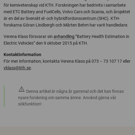
för kemivetenskap vid KTH. Forskningen har bedrivits i samarbete
med ETC Battery and FuelCells, Volvo Cars och Scania, och årojektet
är en del av Svenskt el- och hybridfordonscentrum (SHC). KTH-
forskarna Göran Lindbergh och Mårten Behm har varit handledare.
Verena Klass försvarar sin
avhandling
”Battery Health Estimation in
Electric Vehicles” den 9 oktober 2015 på KTH.
Kontaktinformation
För mer information, kontakta Verena Klass på 073 – 73 107 17 eller
vklass@kth.se
.
warning
Denna artikel är några år gammal och det kan finnas
nyare forskning om samma ämne. Använd gärna vår
sökfunktion!