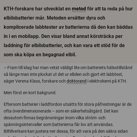
KTH-forskare har utvecklat en
metod
för att ta reda på hur
elbilsbatterier mår. Metoden ersätter dyra och
komplicerade labbtester av batterierna då den kan bäddas
in i en mobilapp. Den visar bland annat körsträcka per
laddning för elbilsbatterier, och kan vara ett stöd för de
som ska köpa en begagnad elbil.
– Fram till idag har man vetat väldigt lite om batteriets hälsotillstånd
så länge man inte plockat ut det ur elbilen och gjort ett labbtest,
säger Verena Klass, forskare och
doktorand
i elektrokemi på KTH.
Men först en kort bakgrund.
Eftersom batterier i laddfordon utsätts för stora påfrestningar är de
ofta överdimensionerade – som en säkerhetsåtgärd. Det kan
dessutom finnas begränsningar inom vilka ström- och
spänningsintervaller som batterierna får lov att användas.
Biltillverkare kan justera ner dessa, för att vara på den säkra sidan