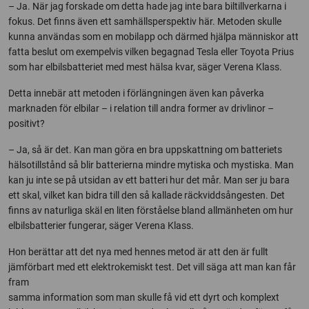
– Ja. När jag forskade om detta hade jag inte bara biltillverkarna i
fokus. Det finns även ett samhällsperspektiv här. Metoden skulle
kunna användas som en mobilapp och därmed hjälpa människor att
fatta beslut om exempelvis vilken begagnad Tesla eller Toyota Prius
som har elbilsbatteriet med mest hälsa kvar, säger Verena Klass.
Detta innebär att metoden i förlängningen även kan påverka
marknaden för elbilar – i relation till andra former av drivlinor –
positivt?
– Ja, så är det. Kan man göra en bra uppskattning om batteriets
hälsotillstånd så blir batterierna mindre mytiska och mystiska. Man
kan ju inte se på utsidan av ett batteri hur det mår. Man ser ju bara
ett skal, vilket kan bidra till den så kallade räckviddsångesten. Det
finns av naturliga skäl en liten förståelse bland allmänheten om hur
elbilsbatterier fungerar, säger Verena Klass.
Hon berättar att det nya med hennes metod är att den är fullt
jämförbart med ett elektrokemiskt test. Det vill säga att man kan får
fram
samma information som man skulle få vid ett dyrt och komplext