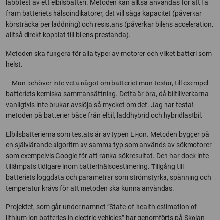
labbtest av ett elbilsbatteri. Metoden kan alltså användas för att få
fram batteriets hälsoindikatorer, det vill säga kapacitet (påverkar
körsträcka per laddning) och resistans (påverkar bilens acceleration,
alltså direkt kopplat till bilens prestanda).
Metoden ska fungera för alla typer av motorer och vilket batteri som
helst.
– Man behöver inte veta något om batteriet man testar, till exempel
batteriets kemiska sammansättning. Detta är bra, då biltillverkarna
vanligtvis inte brukar avslöja så mycket om det. Jag har testat
metoden på batterier både från elbil, laddhybrid och hybridlastbil.
Elbilsbatterierna som testats är av typen Li-jon. Metoden bygger på
en självlärande algoritm av samma typ som används av sökmotorer
som exempelvis Google för att ranka sökresultat. Den har dock inte
tillämpats tidigare inom batterihälsoestimering. Tillgång till
batteriets loggdata och parametrar som strömstyrka, spänning och
temperatur krävs för att metoden ska kunna användas.
Projektet, som går under namnet ”State-of-health estimation of
lithium-ion batteries in electric vehicles” har genomförts på Skolan