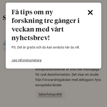
Få tips om ny
Senaste nytt
forskning tre gånger i
veckan med vårt
nyhetsbrev!
Varför tror vissa på rysk
desinformation?
PS. Det är gratis och du kan avsluta när du vill.
30 juli 2026
Jag vill prenumerera
Personer som är mer benägna att tro på
konspirationsteorier är ofta mer mottagliga
för rysk desinformation. Det visar en studie
från Försvarshögskolan med deltagare i fyra
europeiska länder.
Säkerhetspolitik