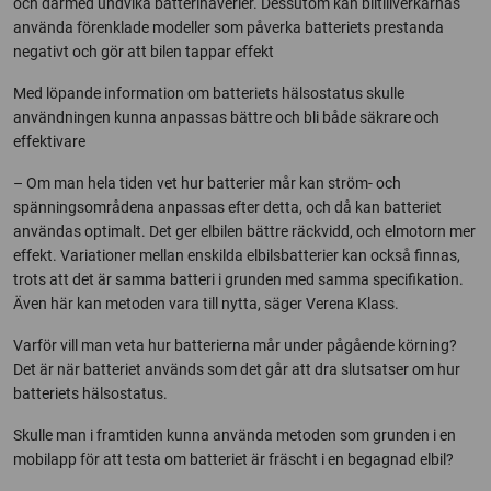
och därmed undvika batterihaverier. Dessutom kan biltillverkarnas
använda förenklade modeller som påverka batteriets prestanda
negativt och gör att bilen tappar effekt
Med löpande information om batteriets hälsostatus skulle
användningen kunna anpassas bättre och bli både säkrare och
effektivare
– Om man hela tiden vet hur batterier mår kan ström- och
spänningsområdena anpassas efter detta, och då kan batteriet
användas optimalt. Det ger elbilen bättre räckvidd, och elmotorn mer
effekt. Variationer mellan enskilda elbilsbatterier kan också finnas,
trots att det är samma batteri i grunden med samma specifikation.
Även här kan metoden vara till nytta, säger Verena Klass.
Varför vill man veta hur batterierna mår under pågående körning?
Det är när batteriet används som det går att dra slutsatser om hur
batteriets hälsostatus.
Skulle man i framtiden kunna använda metoden som grunden i en
mobilapp för att testa om batteriet är fräscht i en begagnad elbil?