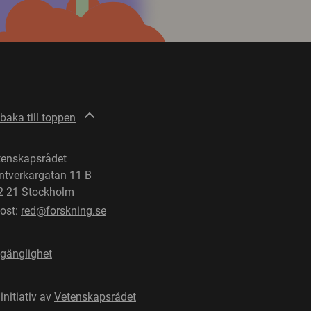
lbaka till toppen
tenskapsrådet
ntverkargatan 11 B
2 21 Stockholm
post:
red@forskning.se
lgänglighet
 initiativ av
Vetenskapsrådet