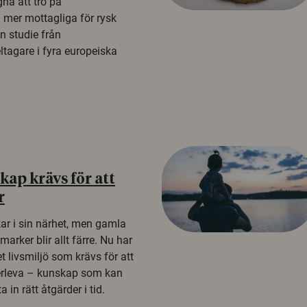
na att tro på
a mer mottagliga för rysk
n studie från
tagare i fyra europeiska
ap krävs för att
r
kar i sin närhet, men gamla
rker blir allt färre. Nu har
t livsmiljö som krävs för att
erleva – kunskap som kan
 in rätt åtgärder i tid.