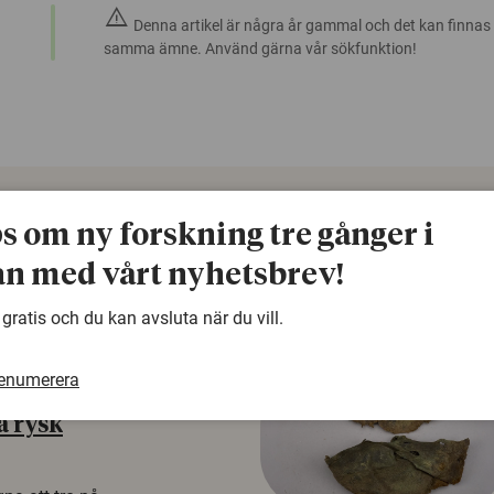
warning
Denna artikel är några år gammal och det kan finnas
samma ämne. Använd gärna vår sökfunktion!
ps om ny forskning tre gånger i
n med vårt nyhetsbrev!
 gratis och du kan avsluta när du vill.
renumerera
å rysk