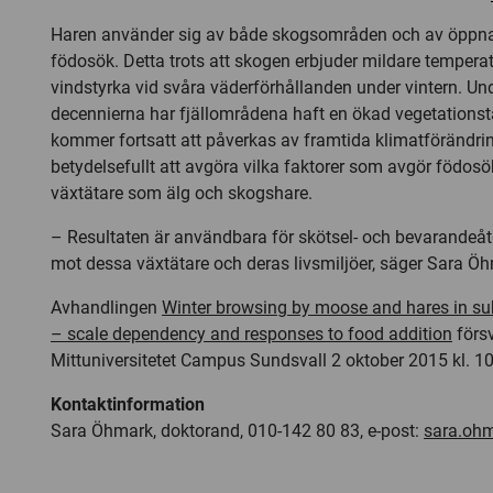
Haren använder sig av både skogsområden och av öppna y
födosök. Detta trots att skogen erbjuder mildare temperat
vindstyrka vid svåra väderförhållanden under vintern. Un
decennierna har fjällområdena haft en ökad vegetationst
kommer fortsatt att påverkas av framtida klimatförändrin
betydelsefullt att avgöra vilka faktorer som avgör födosök
växtätare som älg och skogshare.
– Resultaten är användbara för skötsel- och bevarandeåt
mot dessa växtätare och deras livsmiljöer, säger Sara Ö
Avhandlingen
Winter browsing by moose and hares in sub
– scale dependency and responses to food addition
försv
Mittuniversitetet Campus Sundsvall 2 oktober 2015 kl. 10
Kontaktinformation
Sara Öhmark, doktorand, 010-142 80 83, e-post:
sara.oh