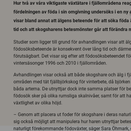
Hur två av våra viktigaste växtätare i fjällområdena rea
fördelningen av föda i sin omgivning undersöks i en ny
visar bland annat att älgens beteende för att söka föda
tid och att skogsharens betesmönster går att förändra 
Studier som ligger till grund för avhandlingen visar att ä
födosöksbeteende är konsekvent över lång tid och därme
förutsägbart. Det visar sig efter att födosöksbeteendet fö
vintersäsonger 1996 och 2010 i fjällområden.
Avhandlingen visar också att både skogshare och älg i fjäll
områden med tät fjällbjörkskog för vinterbete, då björken ä
båda arterna. De utnyttjar dock inte samma platser för b
födosök sker på olika rumsliga skalnivåer, samt för att ha
växtlighet av olika höjd.
– Genom att placera ut foder för skogshare i deras naturl
sig också möjligt att manipulera hur haren utnyttjar be
naturligt förekommande födoväxter, säger Sara Öhmark,