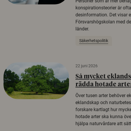
Personer som är mer benäg
konspirationsteorier är oft
desinformation. Det visar e
Försvarshögskolan med del
länder.
Säkerhetspolitik
22 juni 2026
Så mycket eklandsk
rädda hotade arte
Över tusen arter behöver e
eklandskap och naturbetesma
forskare kartlagt hur mycke
hotade arter ska kunna öv
hjälpa naturvårdare att sätta