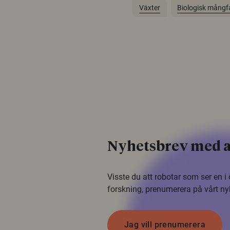
Växter
Biologisk mångf
Nyhetsbrev med a
Visste du att robotar som ser en 
forskning, prenumerera på vårt ny
Jag vill prenumerera