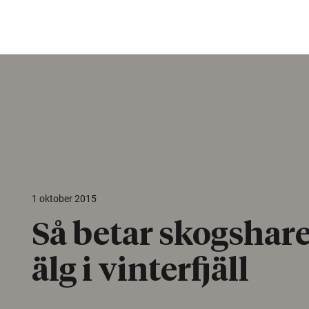
1 oktober 2015
Så betar skogshar
älg i vinterfjäll