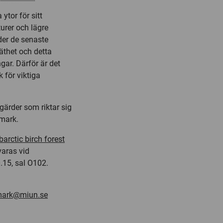
tor för sitt
urer och lägre
der de senaste
äthet och detta
gar. Därför är det
 för viktiga
gärder som riktar sig
hmark.
arctic birch forest
aras vid
.15, sal O102.
mark@miun.se