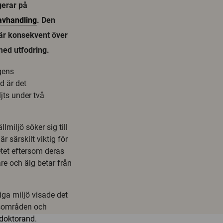
gerar på
avhandling
. Den
 är konsekvent över
med utfodring.
lgens
d är det
ljts under två
miljö söker sig till
r särskilt viktig för
etet eftersom deras
re och älg betar från
iga miljö visade det
tesområden och
doktorand
.