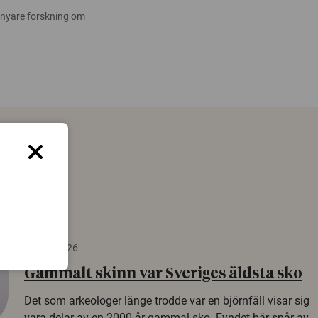
 nyare forskning om
22 juni 2026
Gammalt skinn var Sveriges äldsta sko
Det som arkeologer länge trodde var en björnfäll visar sig
vara delar av en 2000 år gammal sko. Fyndet bär spår av