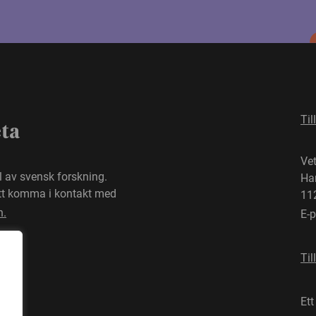
Til
eta
Ve
el av svensk forskning.
Ha
att komma i kontakt med
11
n.
E-
Til
Ett