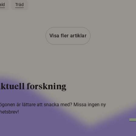
ald
Träd
Visa fler artiklar
ktuell forskning
i ögonen är lättare att snacka med? Missa ingen ny
hetsbrev!