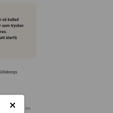
n så kallad
r som trycker
ras.
att återfå
 Göteborgs
 nyare forskning om