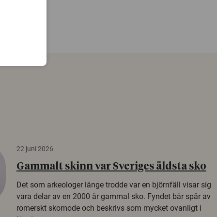
22 juni 2026
Gammalt skinn var Sveriges äldsta sko
Det som arkeologer länge trodde var en björnfäll visar sig
vara delar av en 2000 år gammal sko. Fyndet bär spår av
romerskt skomode och beskrivs som mycket ovanligt i