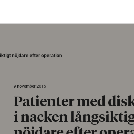
ktigt nöjdare efter operation
9 november 2015
Patienter med dis
i nacken långsikti
nöjdare efter oper