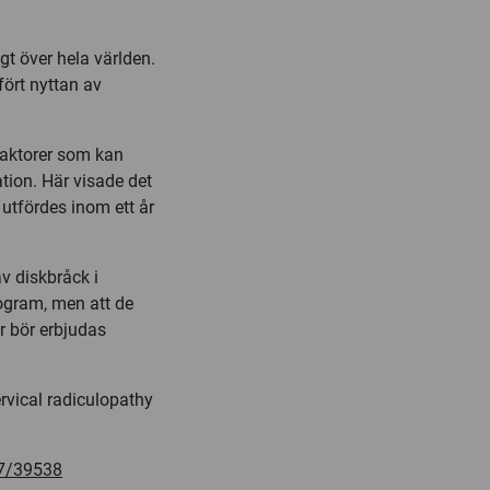
gt över hela världen.
ört nyttan av
faktorer som kan
ation. Här visade det
 utfördes inom ett år
av diskbråck i
ogram, men att de
r bör erbjudas
rvical radiculopathy
77/39538