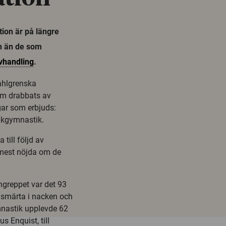
ion är på längre
on än de som
vhandling
.
ahlgrenska
som drabbats av
gar som erbjuds:
jukgymnastik.
till följd av
r mest nöjda om de
ingreppet var det 93
er smärta i nacken och
mnastik upplevde 62
 Enquist, till