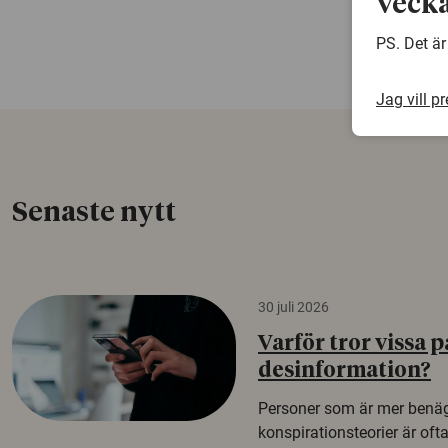
vecka
PS. Det är
Jag vill p
Senaste nytt
30 juli 2026
Varför tror vissa p
desinformation?
Personer som är mer benäg
konspirationsteorier är oft