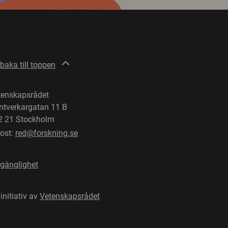
lbaka till toppen
tenskapsrådet
ntverkargatan 11 B
2 21 Stockholm
post:
red@forskning.se
lgänglighet
 initiativ av
Vetenskapsrådet