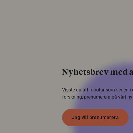
Nyhetsbrev med a
Visste du att robotar som ser en 
forskning, prenumerera på vårt ny
Jag vill prenumerera