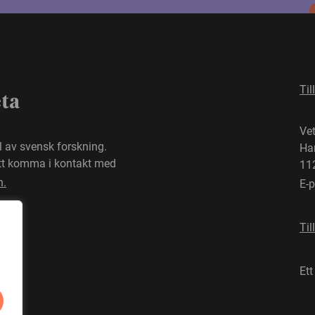
Til
eta
Ve
el av svensk forskning.
Ha
att komma i kontakt med
11
n.
E-
Til
Ett