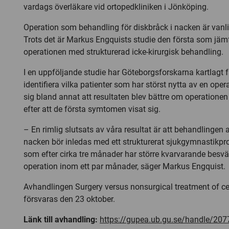
vardags överläkare vid ortopedkliniken i Jönköping.
Operation som behandling för diskbråck i nacken är vanli
Trots det är Markus Engquists studie den första som jämf
operationen med strukturerad icke-kirurgisk behandling.
I en uppföljande studie har Göteborgsforskarna kartlagt 
identifiera vilka patienter som har störst nytta av en oper
sig bland annat att resultaten blev bättre om operationen
efter att de första symtomen visat sig.
– En rimlig slutsats av våra resultat är att behandlingen 
nacken bör inledas med ett strukturerat sjukgymnastikpr
som efter cirka tre månader har större kvarvarande besvä
operation inom ett par månader, säger Markus Engquist.
Avhandlingen Surgery versus nonsurgical treatment of ce
försvaras den 23 oktober.
Länk till avhandling:
https://gupea.ub.gu.se/handle/20