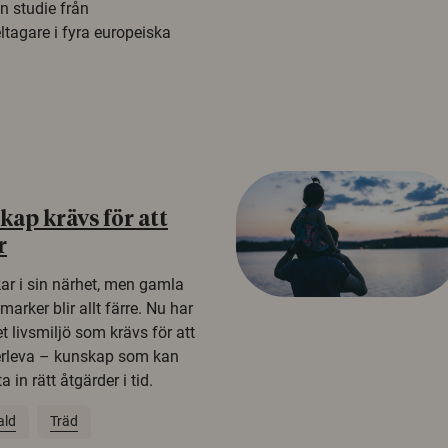
n studie från
tagare i fyra europeiska
ap krävs för att
r
kar i sin närhet, men gamla
rker blir allt färre. Nu har
t livsmiljö som krävs för att
erleva – kunskap som kan
 in rätt åtgärder i tid.
ald
Träd