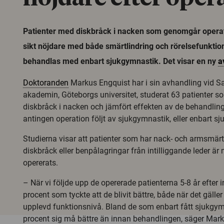
Patienter med diskbråck i nacken som genomgår operat
sikt nöjdare med både smärtlindring och rörelsefunkti
behandlas med enbart sjukgymnastik. Det visar en ny
a
Doktoranden
Markus Engquist har i sin avhandling vid S
akademin, Göteborgs universitet, studerat 63 patienter 
diskbråck i nacken och jämfört effekten av de behandlin
antingen operation följt av sjukgymnastik, eller enbart s
Studierna visar att patienter som har nack- och armsmärta 
diskbråck eller benpålagringar från intilliggande leder ä
opererats.
– När vi följde upp de opererade patienterna 5-8 år efter 
procent som tyckte att de blivit bättre, både när det gäll
upplevd funktionsnivå. Bland de som enbart fått sjukgy
procent sig må bättre än innan behandlingen, säger Markus