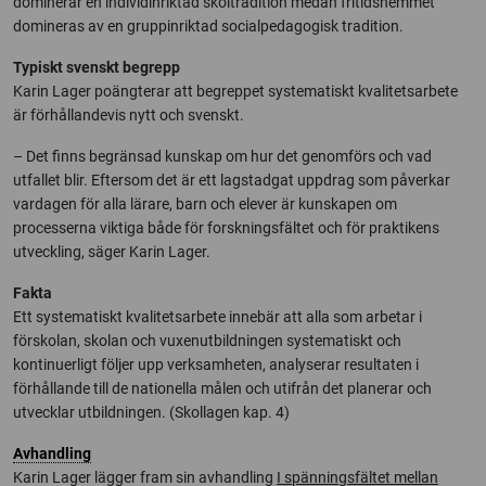
dominerar en individinriktad skoltradition medan fritidshemmet
domineras av en gruppinriktad socialpedagogisk tradition.
Typiskt svenskt begrepp
Karin Lager poängterar att begreppet systematiskt kvalitetsarbete
är förhållandevis nytt och svenskt.
– Det finns begränsad kunskap om hur det genomförs och vad
utfallet blir. Eftersom det är ett lagstadgat uppdrag som påverkar
vardagen för alla lärare, barn och elever är kunskapen om
processerna viktiga både för forskningsfältet och för praktikens
utveckling, säger Karin Lager.
Fakta
Ett systematiskt kvalitetsarbete innebär att alla som arbetar i
förskolan, skolan och vuxenutbildningen systematiskt och
kontinuerligt följer upp verksamheten, analyserar resultaten i
förhållande till de nationella målen och utifrån det planerar och
utvecklar utbildningen. (Skollagen kap. 4)
Avhandling
Karin Lager lägger fram sin avhandling
I spänningsfältet mellan