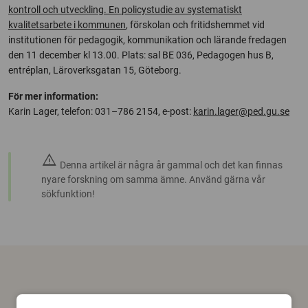
kontroll och utveckling. En policystudie av systematiskt
kvalitetsarbete i kommunen
, förskolan och fritidshemmet vid
institutionen för pedagogik, kommunikation och lärande fredagen
den 11 december kl 13.00. Plats: sal BE 036, Pedagogen hus B,
entréplan, Läroverksgatan 15, Göteborg.
För mer information:
Karin Lager, telefon: 031–786 2154, e-post:
karin.lager@ped.gu.se
warning
Denna artikel är några år gammal och det kan finnas
nyare forskning om samma ämne. Använd gärna vår
sökfunktion!