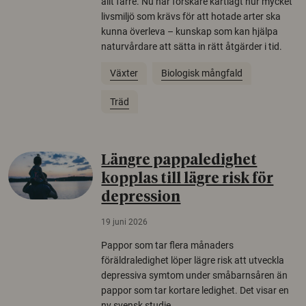
allt färre. Nu har forskare kartlagt hur mycket
livsmiljö som krävs för att hotade arter ska
kunna överleva – kunskap som kan hjälpa
naturvårdare att sätta in rätt åtgärder i tid.
Växter
Biologisk mångfald
Träd
Längre pappaledighet
kopplas till lägre risk för
depression
19 juni 2026
Pappor som tar flera månaders
föräldraledighet löper lägre risk att utveckla
depressiva symtom under småbarnsåren än
pappor som tar kortare ledighet. Det visar en
ny svensk studie.