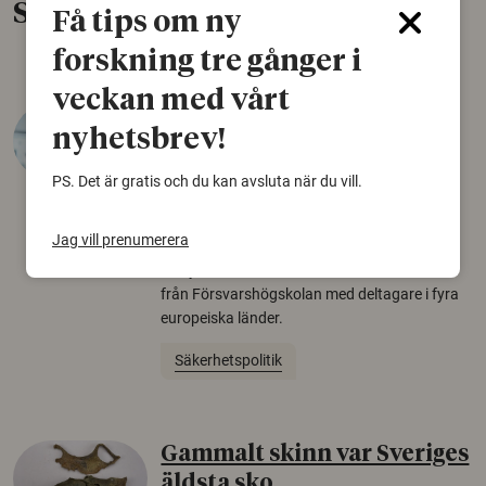
Senaste nytt
Få tips om ny
forskning tre gånger i
veckan med vårt
Varför tror vissa på rysk
nyhetsbrev!
desinformation?
PS. Det är gratis och du kan avsluta när du vill.
30 juli 2026
Personer som är mer benägna att tro på
Jag vill prenumerera
konspirationsteorier är ofta mer mottagliga
för rysk desinformation. Det visar en studie
från Försvarshögskolan med deltagare i fyra
europeiska länder.
Säkerhetspolitik
Gammalt skinn var Sveriges
äldsta sko