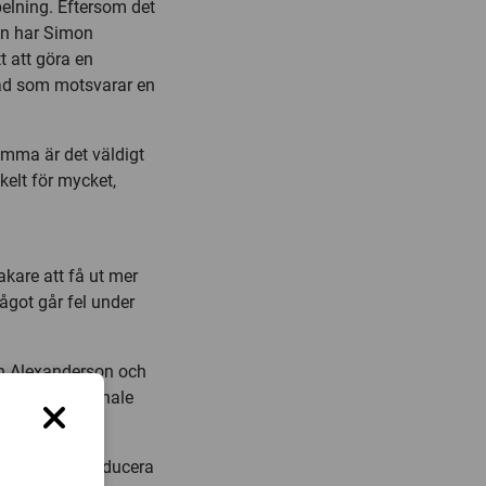
pelning. Eftersom det
en har Simon
t att göra en
tnad som motsvarar en
emma är det väldigt
kelt för mycket,
kare att få ut mer
något går fel under
mon Alexanderson och
rbete på Berlinale
s för att introducera