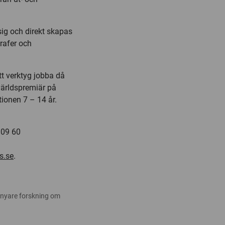
 sig och direkt skapas
rafer och
t verktyg jobba då
 världspremiär på
tionen 7 – 14 år.
 09 60
s.se
.
 nyare forskning om