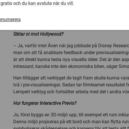
vårt verktyg i en heldagsworkshop för 25 filmfotografer f
 gratis och du kan avsluta när du vill.
visar bara på vilka möjligheter det kan finnas när konst o
ett samarbete, säger Mirko Lempert,
lektor
på institution
renumerera
vid Stockholms konstnärliga högskola.
Siktar ni mot Hollywood?
– Ja, varför inte! Även när jag jobbade på Disney Resear
man om att få snabbare feedback under previsualiserings
är att direkt kunna testa nya visuella idéer. Det är den a
intressant, kanske inte den ekonomiska biten, säger Sim
Han tillägger att verktyget de tagit fram skulle kunna vara
två i pre-visualiseringar. Sedan tar filmteamet resultatet
Lempert verktyg och fortsätter arbeta med det i andra vis
Hur fungerar Interactive Previs?
Jo, först byggs en 3D-miljö upp, till exempel ett rum inkl
Denna miljö projiceras på ett bord och man kan flytta ru
symboliserar skådespelare och kameror för att testa allt f