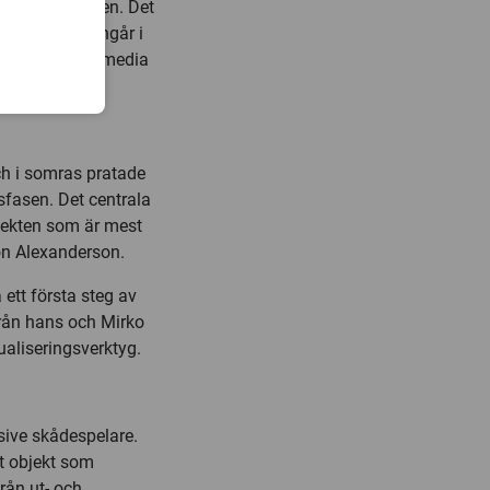
rån hela världen. Det
ch teknologi ingår i
en för film ochmedia
ch i somras pratade
fasen. Det centrala
spekten som är mest
on Alexanderson.
 ett första steg av
 från hans och Mirko
ualiseringsverktyg.
usive skådespelare.
nt objekt som
rån ut- och