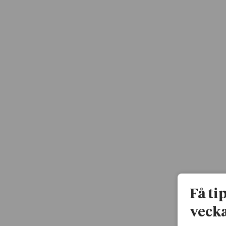
Få ti
vecka