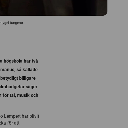
ktyget fungerar.
a högskola har två
ldmanus, så kallade
etydligt billigare
 filmbudgetar säger
för tal, musik och
o Lempert har blivit
cka för att