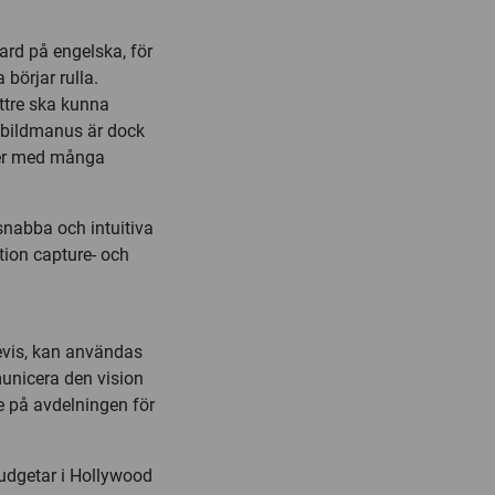
ard på engelska, för
börjar rulla.
ättre ska kunna
 bildmanus är dock
ener med många
 snabba och intuitiva
tion capture- och
revis, kan användas
municera den vision
e på avdelningen för
udgetar i Hollywood