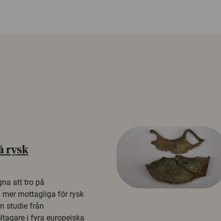
å rysk
na att tro på
a mer mottagliga för rysk
n studie från
tagare i fyra europeiska