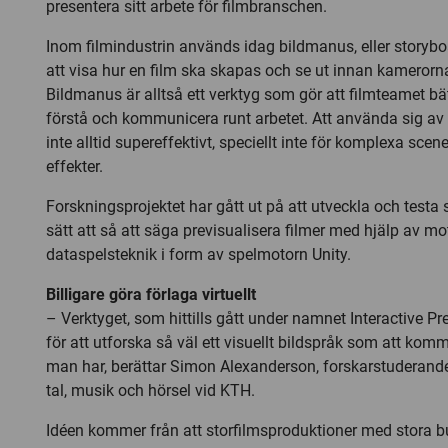
presentera sitt arbete för filmbranschen.
Inom filmindustrin används idag bildmanus, eller storybo
att visa hur en film ska skapas och se ut innan kamerorna 
Bildmanus är alltså ett verktyg som gör att filmteamet b
förstå och kommunicera runt arbetet. Att använda sig av
inte alltid supereffektivt, speciellt inte för komplexa sc
effekter.
Forskningsprojektet har gått ut på att utveckla och testa
sätt att så att säga previsualisera filmer med hjälp av mo
dataspelsteknik i form av spelmotorn Unity.
Billigare göra förlaga virtuellt
– Verktyget, som hittills gått under namnet Interactive P
för att utforska så väl ett visuellt bildspråk som att kom
man har, berättar Simon Alexanderson, forskarstuderand
tal, musik och hörsel vid KTH.
Idéen kommer från att storfilmsproduktioner med stora b