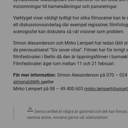
inzoomningar till kameraåkningar och panoreringar.
Verktyget visar väldigt tydligt hur olika filmscener kan te
ett diskussionsunderlag där exempel regissörer, filmfotog
scenografer kan diskutera så väl visioner som problem.
Simon Alexanderson och Mirko Lempert har redan låtit sit
de previsualiserat ”Siv sover vilse”. Filmen har för övrigt
filmfestivalen i Berlin då den är öppningsfilmen i barnsek
Filmfestivalen äger rum mellan 11 och 21 februari.
För mer information:
Simon Alexanderson på 070 – 024
simonal@kth.se
eller
Mirko Lempert på 08 – 49 400 603
mirko.lempert@uniart
warning
Denna artikel är några år gammal och det kan finnas
samma ämne. Använd gärna vår sökfunktion!