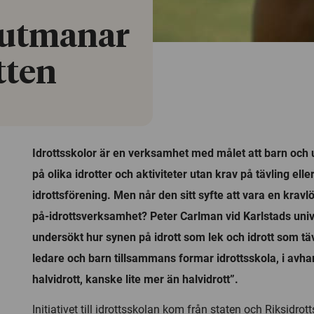
 utmanar
tten
Idrottsskolor är en verksamhet med målet att barn och 
på olika idrotter och aktiviteter utan krav på tävling el
idrottsförening. Men når den sitt syfte att vara en kravl
på-idrottsverksamhet? Peter Carlman vid Karlstads univ
undersökt hur synen på idrott som lek och idrott som täv
ledare och barn tillsammans formar idrottsskola, i avha
halvidrott, kanske lite mer än halvidrott”.
Initiativet till idrottsskolan kom från staten och Riksidro