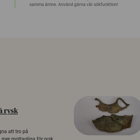
samma ämne. Använd gärna vår sökfunktion!
å rysk
na att tro på
a mer mottagliga för rysk