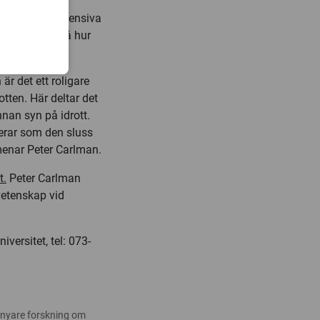
gar, mindre intensiva
onella synen på hur
är det ett roligare
otten. Här deltar det
nan syn på idrott.
gerar som den sluss
 menar Peter Carlman.
t.
Peter Carlman
vetenskap vid
versitet, tel: 073-
 nyare forskning om