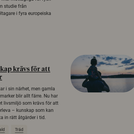
n studie från
tagare i fyra europeiska
ap krävs för att
r
kar i sin närhet, men gamla
rker blir allt färre. Nu har
t livsmiljö som krävs för att
erleva – kunskap som kan
 in rätt åtgärder i tid.
ald
Träd