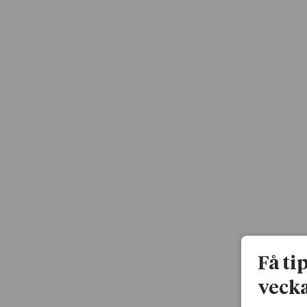
Få ti
vecka