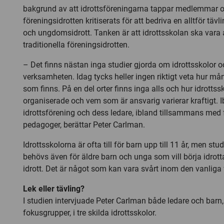
bakgrund av att idrottsföreningarna tappar medlemmar oc
föreningsidrotten kritiserats för att bedriva en alltför tävl
och ungdomsidrott. Tanken är att idrottsskolan ska vara al
traditionella föreningsidrotten.
– Det finns nästan inga studier gjorda om idrottsskolor o
verksamheten. Idag tycks heller ingen riktigt veta hur må
som finns. På en del orter finns inga alls och hur idrottss
organiserade och vem som är ansvarig varierar kraftigt. I
idrottsförening och dess ledare, ibland tillsammans med
pedagoger, berättar Peter Carlman.
Idrottsskolorna är ofta till för barn upp till 11 år, men stud
behövs även för äldre barn och unga som vill börja idrotta 
idrott. Det är något som kan vara svårt inom den vanliga 
Lek eller tävling?
I studien intervjuade Peter Carlman både ledare och barn, 
fokusgrupper, i tre skilda idrottsskolor.