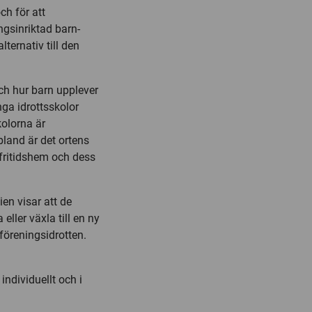
h för att
ingsinriktad barn-
ternativ till den
ch hur barn upplever
nga idrottsskolor
kolorna är
bland är det ortens
 fritidshem och dess
ien visar att de
eller växla till en ny
föreningsidrotten.
individuellt och i