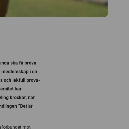
unga ska få prova
ler medlemskap i en
ös och lekfull prova-
ersitet har
ling krockar, när
ndlingen ”Det är
ttsförbundet mot