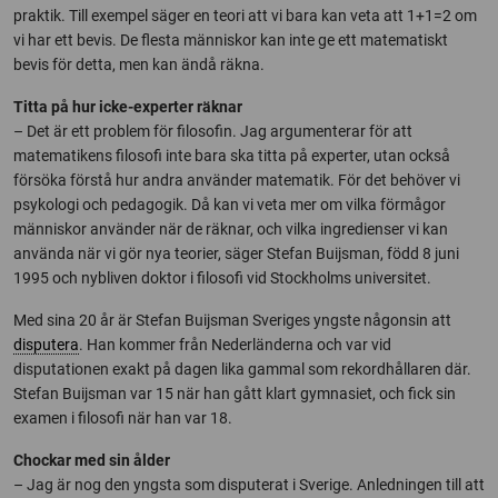
praktik. Till exempel säger en teori att vi bara kan veta att 1+1=2 om
vi har ett bevis. De flesta människor kan inte ge ett matematiskt
bevis för detta, men kan ändå räkna.
Titta på hur icke-experter räknar
– Det är ett problem för filosofin. Jag argumenterar för att
matematikens filosofi inte bara ska titta på experter, utan också
försöka förstå hur andra använder matematik. För det behöver vi
psykologi och pedagogik. Då kan vi veta mer om vilka förmågor
människor använder när de räknar, och vilka ingredienser vi kan
använda när vi gör nya teorier, säger Stefan Buijsman, född 8 juni
1995 och nybliven doktor i filosofi vid Stockholms universitet.
Med sina 20 år är Stefan Buijsman Sveriges yngste någonsin att
disputera
. Han kommer från Nederländerna och var vid
disputationen exakt på dagen lika gammal som rekordhållaren där.
Stefan Buijsman var 15 när han gått klart gymnasiet, och fick sin
examen i filosofi när han var 18.
Chockar med sin ålder
– Jag är nog den yngsta som disputerat i Sverige. Anledningen till att