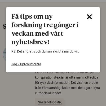
Få tips om ny
forskning tre gånger i
Senaste nytt
veckan med vårt
nyhetsbrev!
Varför tror vissa på rysk
PS. Det är gratis och du kan avsluta när du vill.
desinformation?
Jag vill prenumerera
30 juli 2026
Personer som är mer benägna att tro på
konspirationsteorier är ofta mer mottagliga
för rysk desinformation. Det visar en studie
från Försvarshögskolan med deltagare i fyra
europeiska länder.
Säkerhetspolitik