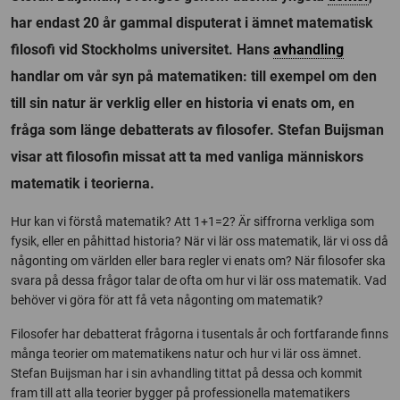
har endast 20 år gammal disputerat i ämnet matematisk
filosofi vid Stockholms universitet. Hans
avhandling
handlar om vår syn på matematiken: till exempel om den
till sin natur är verklig eller en historia vi enats om, en
fråga som länge debatterats av filosofer. Stefan Buijsman
visar att filosofin missat att ta med vanliga människors
matematik i teorierna.
Hur kan vi förstå matematik? Att 1+1=2? Är siffrorna verkliga som
fysik, eller en påhittad historia? När vi lär oss matematik, lär vi oss då
någonting om världen eller bara regler vi enats om? När filosofer ska
svara på dessa frågor talar de ofta om hur vi lär oss matematik. Vad
behöver vi göra för att få veta någonting om matematik?
Filosofer har debatterat frågorna i tusentals år och fortfarande finns
många teorier om matematikens natur och hur vi lär oss ämnet.
Stefan Buijsman har i sin avhandling tittat på dessa och kommit
fram till att alla teorier bygger på professionella matematikers