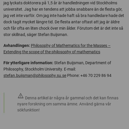
jag lyckats doktorera på 1,5 år är handledningen vid Stockholms
universitet. Jag har en tendens att jobba snabbare än de flesta gör,
jag vet inte varför. Om jag inte hade haft så bra handledare hade det
dock tagit mycket längre tid. De flesta antar oftast att jag är äldre
och får ofta en liten chock över min ålder. Förutom det är det inte så
stor skillnad, säger Stefan Buijsman.
Avhandlingen:
Philosophy of Mathematics for the Masses –
Extending the scope of the philosophy of mathematics
För ytterligare information:
Stefan Buijsman, Department of
Philosophy, Stockholm University. E-mail:
stefan.buijsman@philosophy.su.se
Phone: +46 70 229 86 94
warning
Denna artikel är några år gammal och det kan finnas
nyare forskning om samma ämne. Använd gärna vår
sökfunktion!