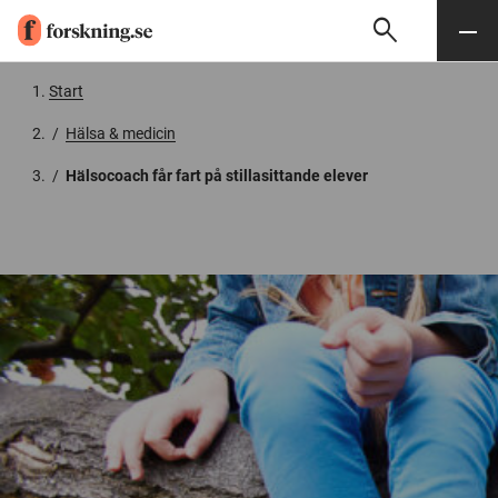
search
Sök
Meny
Gå till innehåll
Start
/
Hälsa & medicin
/
Hälsocoach får fart på stillasittande elever