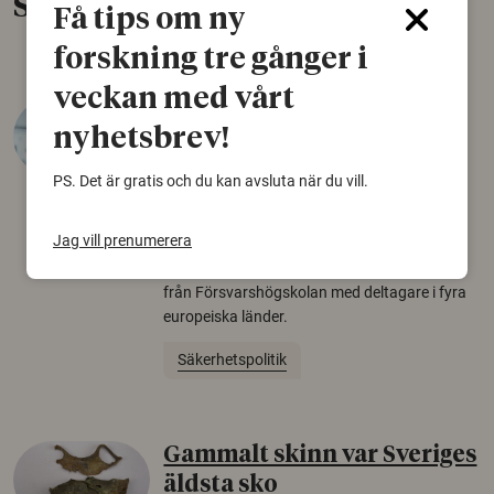
Senaste nytt
Få tips om ny
forskning tre gånger i
veckan med vårt
Varför tror vissa på rysk
nyhetsbrev!
desinformation?
PS. Det är gratis och du kan avsluta när du vill.
30 juli 2026
Personer som är mer benägna att tro på
Jag vill prenumerera
konspirationsteorier är ofta mer mottagliga
för rysk desinformation. Det visar en studie
från Försvarshögskolan med deltagare i fyra
europeiska länder.
Säkerhetspolitik
Gammalt skinn var Sveriges
äldsta sko