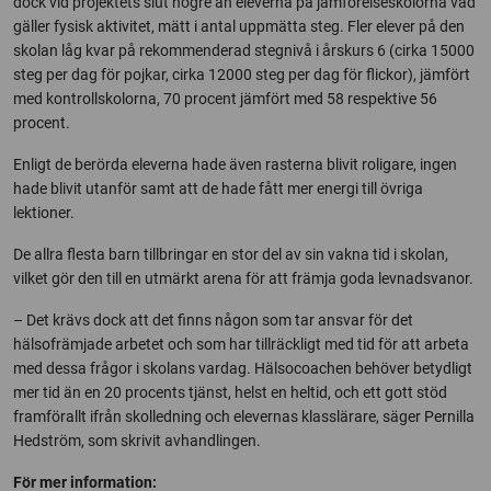
dock vid projektets slut högre än eleverna på jämförelseskolorna vad
gäller fysisk aktivitet, mätt i antal uppmätta steg. Fler elever på den
skolan låg kvar på rekommenderad stegnivå i årskurs 6 (cirka 15000
steg per dag för pojkar, cirka 12000 steg per dag för flickor), jämfört
med kontrollskolorna, 70 procent jämfört med 58 respektive 56
procent.
Enligt de berörda eleverna hade även rasterna blivit roligare, ingen
hade blivit utanför samt att de hade fått mer energi till övriga
lektioner.
De allra flesta barn tillbringar en stor del av sin vakna tid i skolan,
vilket gör den till en utmärkt arena för att främja goda levnadsvanor.
– Det krävs dock att det finns någon som tar ansvar för det
hälsofrämjade arbetet och som har tillräckligt med tid för att arbeta
med dessa frågor i skolans vardag. Hälsocoachen behöver betydligt
mer tid än en 20 procents tjänst, helst en heltid, och ett gott stöd
framförallt ifrån skolledning och elevernas klasslärare, säger Pernilla
Hedström, som skrivit avhandlingen.
För mer information: