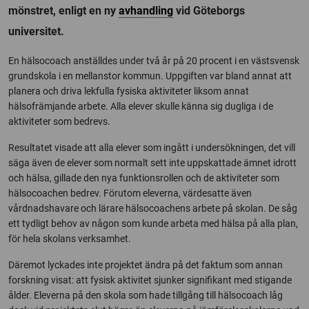
mönstret, enligt en ny
avhandling
vid Göteborgs
universitet.
En hälsocoach anställdes under två år på 20 procent i en västsvensk
grundskola i en mellanstor kommun. Uppgiften var bland annat att
planera och driva lekfulla fysiska aktiviteter liksom annat
hälsofrämjande arbete. Alla elever skulle känna sig dugliga i de
aktiviteter som bedrevs.
Resultatet visade att alla elever som ingått i undersökningen, det vill
säga även de elever som normalt sett inte uppskattade ämnet idrott
och hälsa, gillade den nya funktionsrollen och de aktiviteter som
hälsocoachen bedrev. Förutom eleverna, värdesatte även
vårdnadshavare och lärare hälsocoachens arbete på skolan. De såg
ett tydligt behov av någon som kunde arbeta med hälsa på alla plan,
för hela skolans verksamhet.
Däremot lyckades inte projektet ändra på det faktum som annan
forskning visat: att fysisk aktivitet sjunker signifikant med stigande
ålder. Eleverna på den skola som hade tillgång till hälsocoach låg