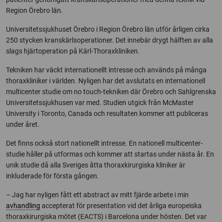
Region Örebro län.
Universitetssjukhuset Örebro i Region Örebro län utför årligen cirka
250 stycken kranskärlsoperationer. Det innebär drygt hälften av alla
slags hjärtoperation på Kärl-Thoraxkliniken.
Tekniken har väckt internationellt intresse och används på många
thoraxkliniker i världen. Nyligen har det avslutats en internationell
multicenter studie om no touch-tekniken där Örebro och Sahlgrenska
Universitetssjukhusen var med. Studien utgick från McMaster
University i Toronto, Canada och resultaten kommer att publiceras
under året.
Det finns också stort nationellt intresse. En nationell multicenter-
studie håller på utformas och kommer att startas under nästa år. En
unik studie då alla Sveriges åtta thoraxkirurgiska kliniker är
inkluderade för första gången.
– Jag har nyligen fått ett abstract av mitt fjärde arbete i min
avhandling
accepterat för presentation vid det årliga europeiska
thoraxkirurgiska mötet (EACTS) i Barcelona under hösten. Det var