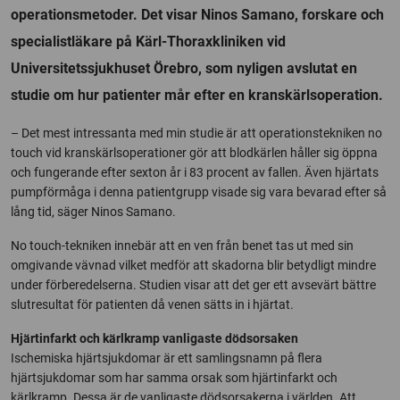
operationsmetoder. Det visar Ninos Samano, forskare och
specialistläkare på Kärl-Thoraxkliniken vid
Universitetssjukhuset Örebro, som nyligen avslutat en
studie om hur patienter mår efter en kranskärlsoperation.
– Det mest intressanta med min studie är att operationstekniken no
touch vid kranskärlsoperationer gör att blodkärlen håller sig öppna
och fungerande efter sexton år i 83 procent av fallen. Även hjärtats
pumpförmåga i denna patientgrupp visade sig vara bevarad efter så
lång tid, säger Ninos Samano.
No touch-tekniken innebär att en ven från benet tas ut med sin
omgivande vävnad vilket medför att skadorna blir betydligt mindre
under förberedelserna. Studien visar att det ger ett avsevärt bättre
slutresultat för patienten då venen sätts in i hjärtat.
Hjärtinfarkt och kärlkramp vanligaste dödsorsaken
Ischemiska hjärtsjukdomar är ett samlingsnamn på flera
hjärtsjukdomar som har samma orsak som hjärtinfarkt och
kärlkramp. Dessa är de vanligaste dödsorsakerna i världen. Att