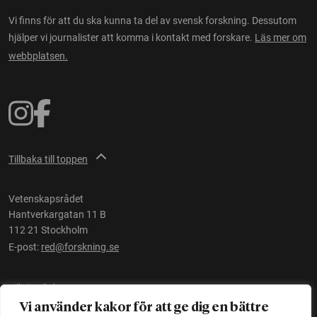
Vi finns för att du ska kunna ta del av svensk forskning. Dessutom
hjälper vi journalister att komma i kontakt med forskare.
Läs mer om
webbplatsen.
Tillbaka till toppen
Vetenskapsrådet
Hantverkargatan 11 B
112 21 Stockholm
E-post:
red@forskning.se
Tillgänglighet
Vi använder kakor för att ge dig en bättre