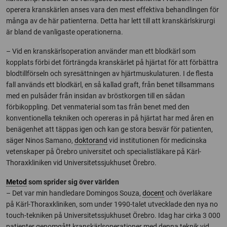
operera kranskärlen anses vara den mest effektiva behandlingen för
många av de här patienterna. Detta har lett till att kranskärlskirurgi
är bland de vanligaste operationerna.
– Vid en kranskärlsoperation använder man ett blodkärl som
kopplats förbi det förträngda kranskärlet på hjärtat för att förbättra
blodtillförseln och syresättningen av hjärtmuskulaturen. I de flesta
fall används ett blodkärl, en så kallad graft, från benet tillsammans
med en pulsåder från insidan av bröstkorgen till en sådan
förbikoppling. Det venmaterial som tas från benet med den
konventionella tekniken och opereras in på hjärtat har med åren en
benägenhet att täppas igen och kan ge stora besvär för patienten,
säger Ninos Samano,
doktorand
vid institutionen för medicinska
vetenskaper på Örebro universitet och specialistläkare på Kärl-
Thoraxkliniken vid Universitetssjukhuset Örebro.
Metod
som sprider sig över världen
– Det var min handledare Domingos Souza,
docent
och överläkare
på Kärl-Thoraxkliniken, som under 1990-talet utvecklade den nya no
touch-tekniken på Universitetssjukhuset Örebro. Idag har cirka 3 000
patienter genomgått kranskärlsoperationer med denna teknik vid