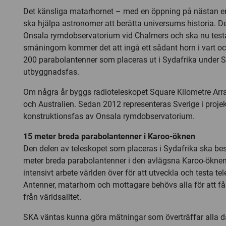
Det känsliga matarhornet – med en öppning på nästan en
ska hjälpa astronomer att berätta universums historia. D
Onsala rymdobservatorium vid Chalmers och ska nu test
småningom kommer det att ingå ett sådant horn i vart oc
200 parabolantenner som placeras ut i Sydafrika under S
utbyggnadsfas.
Om några år byggs radioteleskopet Square Kilometre Arra
och Australien. Sedan 2012 representeras Sverige i projek
konstruktionsfas av Onsala rymdobservatorium.
15 meter breda parabolantenner i Karoo-öknen
Den delen av teleskopet som placeras i Sydafrika ska be
meter breda parabolantenner i den avlägsna Karoo-öknen
intensivt arbete världen över för att utveckla och testa tel
Antenner, matarhorn och mottagare behövs alla för att f
från världsalltet.
SKA väntas kunna göra mätningar som överträffar alla d