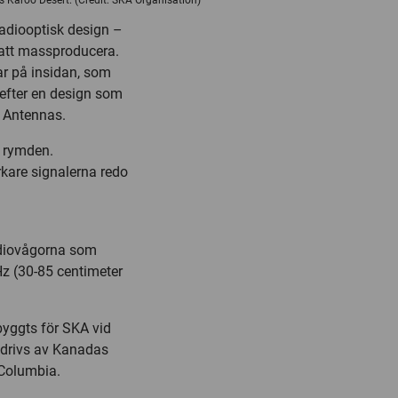
’s Karoo Desert. (Credit: SKA Organisation)
radiooptisk design –
 att massproducera.
ar på insidan, som
efter en design som
S Antennas.
n rymden.
kare signalerna redo
radiovågorna som
z (30-85 centimeter
byggts för SKA vid
 drivs av Kanadas
 Columbia.