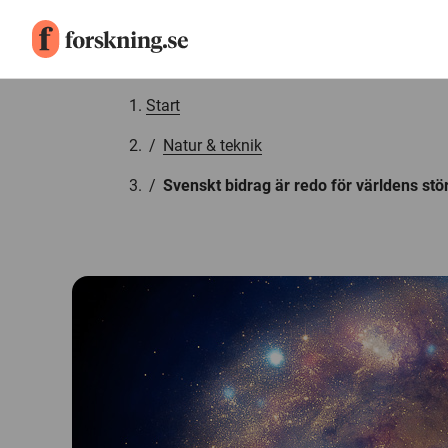
Gå till innehåll
Start
/
Natur & teknik
/
Svenskt bidrag är redo för världens stö