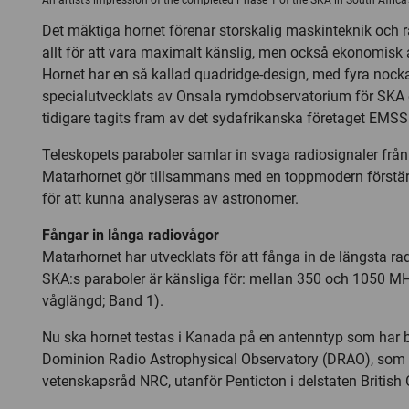
An artist’s impression of the completed Phase 1 of the SKA in South Africa
Det mäktiga hornet förenar storskalig maskinteknik och 
allt för att vara maximalt känslig, men också ekonomisk
Hornet har en så kallad quadridge-design, med fyra nock
specialutvecklats av Onsala rymdobservatorium för SKA 
tidigare tagits fram av det sydafrikanska företaget EMS
Teleskopets paraboler samlar in svaga radiosignaler frå
Matarhornet gör tillsammans med en toppmodern förstär
för att kunna analyseras av astronomer.
Fångar in långa radiovågor
Matarhornet har utvecklats för att fånga in de längsta 
SKA:s paraboler är känsliga för: mellan 350 och 1050 MH
våglängd; Band 1).
Nu ska hornet testas i Kanada på en antenntyp som har 
Dominion Radio Astrophysical Observatory (DRAO), som
vetenskapsråd NRC, utanför Penticton i delstaten British