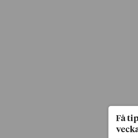
Få ti
vecka