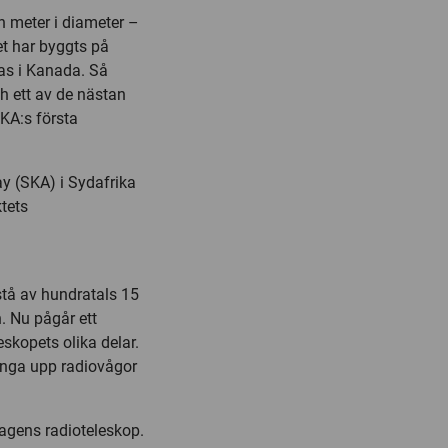
 meter i diameter –
et har byggts på
as i Kanada. Så
h ett av de nästan
KA:s första
y (SKA) i Sydafrika
tets
stå av hundratals 15
. Nu pågår ett
eskopets olika delar.
ånga upp radiovågor
agens radioteleskop.