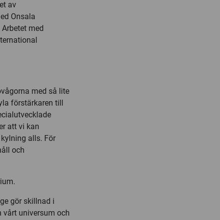
et av
med Onsala
 Arbetet med
ternational
iovågorna med så lite
a förstärkaren till
ecialutvecklade
er att vi kan
kylning alls. För
håll och
rium.
ge gör skillnad i
om vårt universum och