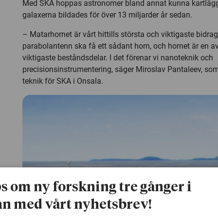
Med SKA hoppas astronomer bland annat kunna kartlägg
galaxerna bildades för över 13 miljarder år sedan.
– Matarhornet är vårt hittills största och viktigaste bidrag
parabolantenn ska få ett sådant horn, och hornet är en a
viktigaste beståndsdelar. I det förenar vi nanoteknik och
precisionsinstrumentering, säger Miroslav Pantaleev, som
teknik för SKA i Onsala.
ps om ny forskning tre gånger i
n med vårt nyhetsbrev!