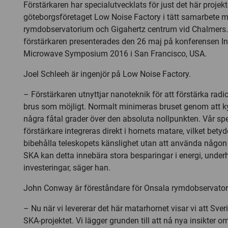
Förstärkaren har specialutvecklats för just det här projekt
göteborgsföretaget Low Noise Factory i tätt samarbete 
rymdobservatorium och Gigahertz centrum vid Chalmers.
förstärkaren presenterades den 26 maj på konferensen In
Microwave Symposium 2016 i San Francisco, USA.
Joel Schleeh är ingenjör på Low Noise Factory.
– Förstärkaren utnyttjar nanoteknik för att förstärka rad
brus som möjligt. Normalt minimeras bruset genom att kyl
några fåtal grader över den absoluta nollpunkten. Vår sp
förstärkare integreras direkt i hornets matare, vilket betyd
bibehålla teleskopets känslighet utan att använda någon 
SKA kan detta innebära stora besparingar i energi, under
investeringar, säger han.
John Conway är föreståndare för Onsala rymdobservato
– Nu när vi levererar det här matarhornet visar vi att Sveri
SKA-projektet. Vi lägger grunden till att nå nya insikter 