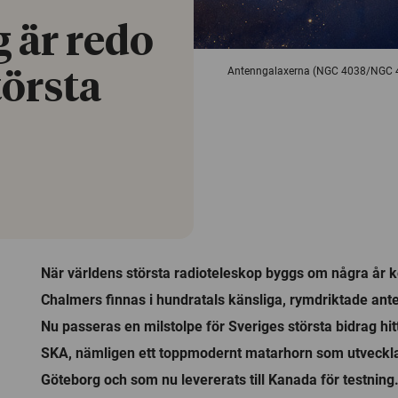
 är redo
Antenngalaxerna (NGC 4038/NGC 4039
törsta
När världens största radioteleskop byggs om några år 
Chalmers finnas i hundratals känsliga, rymdriktade ante
Nu passeras en milstolpe för Sveriges största bidrag hittil
SKA, nämligen ett toppmodernt matarhorn som utveckla
Göteborg och som nu levererats till Kanada för testning