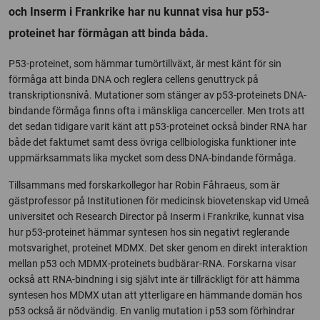
och Inserm i Frankrike har nu kunnat visa hur p53-
proteinet har förmågan att binda båda.
P53-proteinet, som hämmar tumörtillväxt, är mest känt för sin
förmåga att binda DNA och reglera cellens genuttryck på
transkriptionsnivå. Mutationer som stänger av p53-proteinets DNA-
bindande förmåga finns ofta i mänskliga cancerceller. Men trots att
det sedan tidigare varit känt att p53-proteinet också binder RNA har
både det faktumet samt dess övriga cellbiologiska funktioner inte
uppmärksammats lika mycket som dess DNA-bindande förmåga.
Tillsammans med forskarkollegor har Robin Fåhraeus, som är
gästprofessor på Institutionen för medicinsk biovetenskap vid Umeå
universitet och Research Director på Inserm i Frankrike, kunnat visa
hur p53-proteinet hämmar syntesen hos sin negativt reglerande
motsvarighet, proteinet MDMX. Det sker genom en direkt interaktion
mellan p53 och MDMX-proteinets budbärar-RNA. Forskarna visar
också att RNA-bindning i sig självt inte är tillräckligt för att hämma
syntesen hos MDMX utan att ytterligare en hämmande domän hos
p53 också är nödvändig. En vanlig mutation i p53 som förhindrar