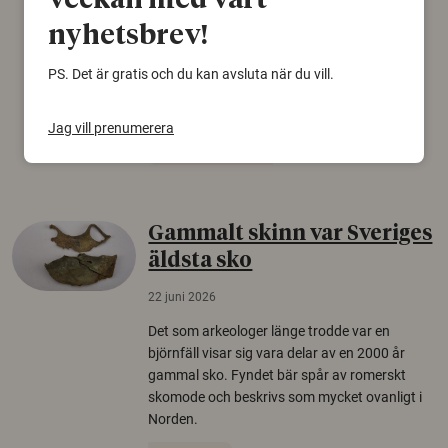
veckan med vårt
Personer som är mer benägna att tro på
nyhetsbrev!
konspirationsteorier är ofta mer mottagliga
för rysk desinformation. Det visar en studie
PS. Det är gratis och du kan avsluta när du vill.
från Försvarshögskolan med deltagare i fyra
europeiska länder.
Jag vill prenumerera
Säkerhetspolitik
Gammalt skinn var Sveriges
äldsta sko
22 juni 2026
Det som arkeologer länge trodde var en
björnfäll visar sig vara delar av en 2000 år
gammal sko. Fyndet bär spår av romerskt
skomode och beskrivs som mycket ovanligt i
Norden.