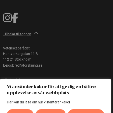
Tillbaka till toppen
Vetenskapsrådet
Hantverkargatan 11 B
112 21 Stockholm
E-post:
red@forskning.se
Tillgänglighet
Vi använder kakor för att ge dig en bättre
upplevelse av vår webbplats
Ett initiativ av
Vetenskapsrådet
Här kan du läsa om hur vi hanterar kakor