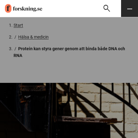
search
Sök
Meny
Gå till innehåll
Start
/
Hälsa & medicin
/
Protein kan styra gener genom att binda både DNA och
RNA