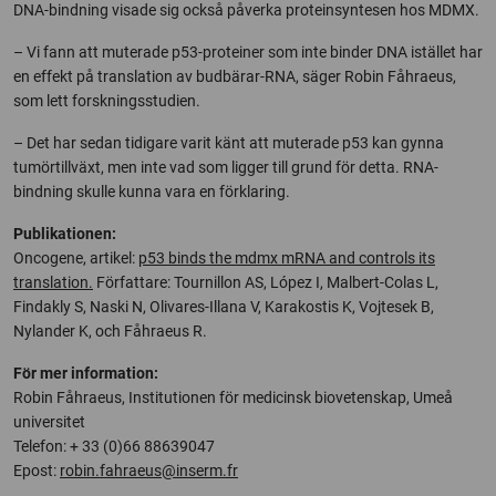
DNA-bindning visade sig också påverka proteinsyntesen hos MDMX.
– Vi fann att muterade p53-proteiner som inte binder DNA istället har
en effekt på translation av budbärar-RNA, säger Robin Fåhraeus,
som lett forskningsstudien.
– Det har sedan tidigare varit känt att muterade p53 kan gynna
tumörtillväxt, men inte vad som ligger till grund för detta. RNA-
bindning skulle kunna vara en förklaring.
Publikationen:
Oncogene, artikel:
p53 binds the mdmx mRNA and controls its
translation.
Författare: Tournillon AS, López I, Malbert-Colas L,
Findakly S, Naski N, Olivares-Illana V, Karakostis K, Vojtesek B,
Nylander K, och Fåhraeus R.
För mer information:
Robin Fåhraeus, Institutionen för medicinsk biovetenskap, Umeå
universitet
Telefon: + 33 (0)66 88639047
Epost:
robin.fahraeus@inserm.fr