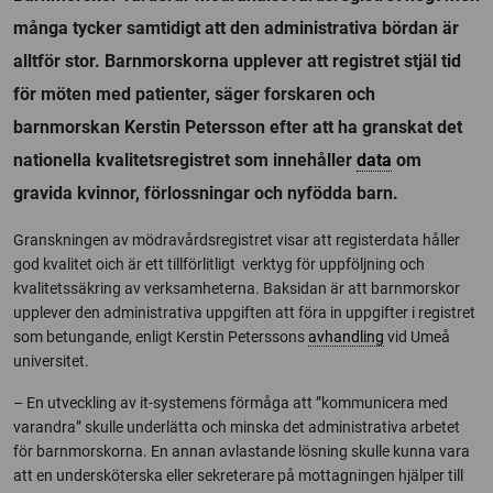
många tycker samtidigt att den administrativa bördan är
alltför stor. Barnmorskorna upplever att registret stjäl tid
för möten med patienter, säger forskaren och
barnmorskan Kerstin Petersson efter att ha granskat det
nationella kvalitetsregistret som innehåller
data
om
gravida kvinnor, förlossningar och nyfödda barn.
Granskningen av mödravårdsregistret visar att registerdata håller
god kvalitet oich är ett tillförlitligt verktyg för uppföljning och
kvalitetssäkring av verksamheterna. Baksidan är att barnmorskor
upplever den administrativa uppgiften att föra in uppgifter i registret
som betungande, enligt Kerstin Peterssons
avhandling
vid Umeå
universitet.
– En utveckling av it-systemens förmåga att ”kommunicera med
varandra” skulle underlätta och minska det administrativa arbetet
för barnmorskorna. En annan avlastande lösning skulle kunna vara
att en undersköterska eller sekreterare på mottagningen hjälper till