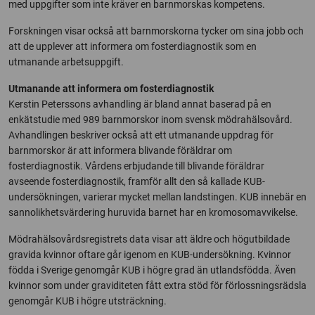
med uppgifter som inte kräver en barnmorskas kompetens.
Forskningen visar också att barnmorskorna tycker om sina jobb och
att de upplever att informera om fosterdiagnostik som en
utmanande arbetsuppgift.
Utmanande att informera om fosterdiagnostik
Kerstin Peterssons avhandling är bland annat baserad på en
enkätstudie med 989 barnmorskor inom svensk mödrahälsovård.
Avhandlingen beskriver också att ett utmanande uppdrag för
barnmorskor är att informera blivande föräldrar om
fosterdiagnostik. Vårdens erbjudande till blivande föräldrar
avseende fosterdiagnostik, framför allt den så kallade KUB-
undersökningen, varierar mycket mellan landstingen. KUB innebär en
sannolikhetsvärdering huruvida barnet har en kromosomavvikelse.
Mödrahälsovårdsregistrets data visar att äldre och högutbildade
gravida kvinnor oftare går igenom en KUB-undersökning. Kvinnor
födda i Sverige genomgår KUB i högre grad än utlandsfödda. Även
kvinnor som under graviditeten fått extra stöd för förlossningsrädsla
genomgår KUB i högre utsträckning.