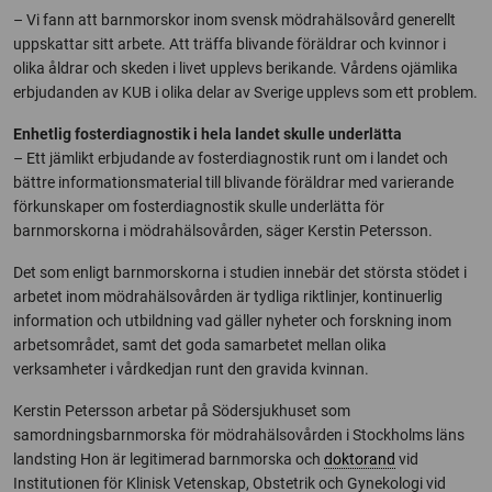
– Vi fann att barnmorskor inom svensk mödrahälsovård generellt
uppskattar sitt arbete. Att träffa blivande föräldrar och kvinnor i
olika åldrar och skeden i livet upplevs berikande. Vårdens ojämlika
erbjudanden av KUB i olika delar av Sverige upplevs som ett problem.
Enhetlig fosterdiagnostik i hela landet skulle underlätta
– Ett jämlikt erbjudande av fosterdiagnostik runt om i landet och
bättre informationsmaterial till blivande föräldrar med varierande
förkunskaper om fosterdiagnostik skulle underlätta för
barnmorskorna i mödrahälsovården, säger Kerstin Petersson.
Det som enligt barnmorskorna i studien innebär det största stödet i
arbetet inom mödrahälsovården är tydliga riktlinjer, kontinuerlig
information och utbildning vad gäller nyheter och forskning inom
arbetsområdet, samt det goda samarbetet mellan olika
verksamheter i vårdkedjan runt den gravida kvinnan.
­­­­­­­­­­­­­­­­­­­­­­­­­­­­­­Kerstin Petersson arbetar på Södersjukhuset som
samordningsbarnmorska för mödrahälsovården i Stockholms läns
landsting Hon är legitimerad barnmorska och
doktorand
vid
Institutionen för Klinisk Vetenskap, Obstetrik och Gynekologi vid