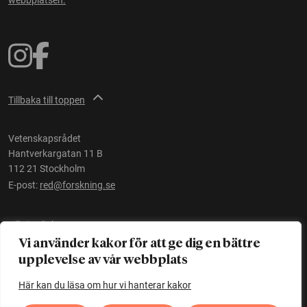
Tillbaka till toppen
Vetenskapsrådet
Hantverkargatan 11 B
112 21 Stockholm
E-post:
red@forskning.se
Tillgänglighet
Vi använder kakor för att ge dig en bättre
upplevelse av vår webbplats
Ett initiativ av
Vetenskapsrådet
Här kan du läsa om hur vi hanterar kakor