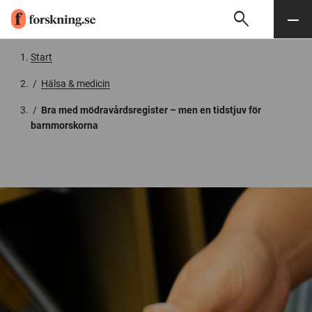
search
Sök
Meny
Gå till innehåll
Start
/
Hälsa & medicin
/
Bra med mödravårdsregister – men en tidstjuv för
barnmorskorna