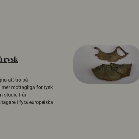
å rysk
na att tro på
a mer mottagliga för rysk
n studie från
tagare i fyra europeiska