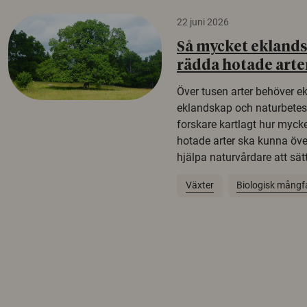
22 juni 2026
Så mycket eklandsk
rädda hotade arte
Över tusen arter behöver e
eklandskap och naturbetesma
forskare kartlagt hur mycke
hotade arter ska kunna öv
hjälpa naturvårdare att sätta
Växter
Biologisk mångf