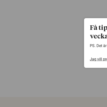
Få ti
vecka
PS. Det är
Jag vill p