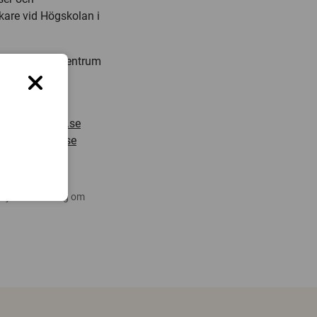
skare vid Högskolan i
ner kronor av Centrum
a.larsson@hb.se
ljungblad@hb.se
 nyare forskning om