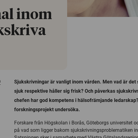
nal inom
kskriva
s
Sjukskrivningar är vanligt inom vården. Men vad är det 
sjuk respektive håller sig frisk? Och påverkas sjukskri
chefen har god kompetens i hälsofrämjande ledarskap? 
forskningsprojekt undersöka.
Forskare från Högskolan i Borås, Göteborgs universitet o
på vad som ligger bakom sjukskrivningsproblematiken i
Satsningen sker i samarbete med Västra Götalandsregio