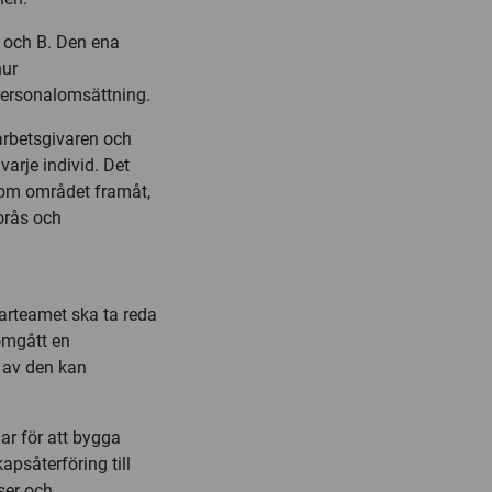
A och B. Den ena
hur
 personalomsättning.
 arbetsgivaren och
varje individ. Det
inom området framåt,
orås och
arteamet ska ta reda
omgått en
 av den kan
ar för att bygga
psåterföring till
ser och