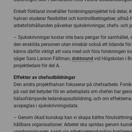
Enkelt förklarat innehåller forskningsprojektet två delar, 
halvan studerar flexibilitet och kontrollbetingelser, alltså 
arbetsförhållanden påverkar sjukskrivningar, chefs- och
– Sjukskrivningar kostar inte bara pengar för samhället,
den enskilda personen utan innebär också ett lidande för 
känns därför viktigt att vara med och föra forskningen 
säger Sara Larson Fällman,
doktorand
vid Högskolan i B
projektledare för del A.
Effekter av chefsutbildningar
Den andra projekthalvan fokuserar på chefsarbete. Forsk
på vad det betyder för en arbetsplats om chefen har gen
hälsofrämjande ledarskapsutbildning, och om effekterna
avspeglas i sjukskrivningsdata.
– Genom ökad kunskap kan vi skapa bättre förutsättning
hållbara organisationer. Arbetet ska spridas genom kunska
uppdragsgivaren, samt via arbetsvetenskapliga konferen