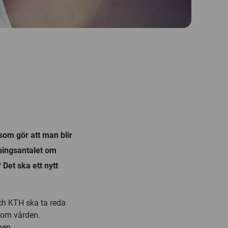
som gör att man blir
vningsantalet om
Det ska ett nytt
ch KTH ska ta reda
nom vården.
nen.