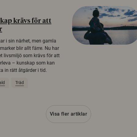
ap krävs för att
r
kar i sin närhet, men gamla
rker blir allt färre. Nu har
t livsmiljö som krävs för att
erleva – kunskap som kan
 in rätt åtgärder i tid.
ald
Träd
Visa fler artiklar