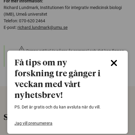
För mer information:
Richard Lundmark, Institutionen för integrativ medicinsk biologi
(IMB), Umeå universitet
Telefon: 070-620 2464
E-post:
richard.lundmark@umu.se
warning
Denna artikel är några år gammal och det kan finnas
nyare forskning om samma ämne. Använd gärna vår
Få tips om ny
sökfunktion!
forskning tre gånger i
veckan med vårt
nyhetsbrev!
PS. Det är gratis och du kan avsluta när du vill.
Senaste nytt
Jag vill prenumerera