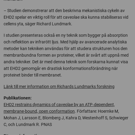
– Studien demonstrerar att den beskrivna mekanistiska cykeln av
EHD2 spelar en viktig roll för att caveolae ska kunna stabiliseras vid
cellens yta, säger Richard Lundmark.
I studien presenteras också en ny teknik som bygger på absorption
och reflektion av infrarött ljus. Med hjälp av avancerade analytiska
metoder kan tekniken användas för att studera strukturen hos den
membranbundna formen av proteiner, vilket är svårt att uppnå med
andra tekniker. Det är med denna teknik som forskarna kunnat visa
att EHD2 genomgår en drastisk konformationsförändring när
proteinet binder till membranet.
Länk till mer information om Richards Lundmarks forskning
Publikationen:
EHD2 restrains dynamics of caveolae by an ATP‑dependent,
membrane-bound, open conformation
. Författare: Hoernke M,
Mohan J, Larsson E, Blomberg J, Kahra D, Westenhoff S, Schwieger
C, och Lundmark R. PNAS