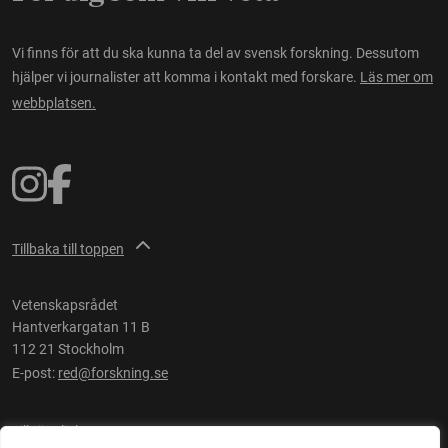
Vi finns för att du ska kunna ta del av svensk forskning. Dessutom
hjälper vi journalister att komma i kontakt med forskare.
Läs mer om
webbplatsen.
Tillbaka till toppen
Vetenskapsrådet
Hantverkargatan 11 B
112 21 Stockholm
E-post:
red@forskning.se
Tillgänglighet