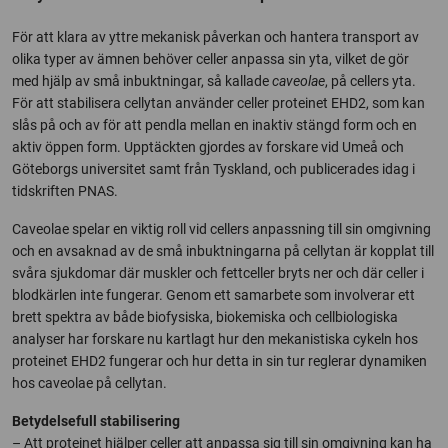
För att klara av yttre mekanisk påverkan och hantera transport av
olika typer av ämnen behöver celler anpassa sin yta, vilket de gör
med hjälp av små inbuktningar, så kallade
caveolae
, på cellers yta.
För att stabilisera cellytan använder celler proteinet EHD2, som kan
slås på och av för att pendla mellan en inaktiv stängd form och en
aktiv öppen form. Upptäckten gjordes av forskare vid Umeå och
Göteborgs universitet samt från Tyskland, och publicerades idag i
tidskriften PNAS.
Caveolae spelar en viktig roll vid cellers anpassning till sin omgivning
och en avsaknad av de små inbuktningarna på cellytan är kopplat till
svåra sjukdomar där muskler och fettceller bryts ner och där celler i
blodkärlen inte fungerar. Genom ett samarbete som involverar ett
brett spektra av både biofysiska, biokemiska och cellbiologiska
analyser har forskare nu kartlagt hur den mekanistiska cykeln hos
proteinet EHD2 fungerar och hur detta in sin tur reglerar dynamiken
hos caveolae på cellytan.
Betydelsefull stabilisering
– Att proteinet hjälper celler att anpassa sig till sin omgivning kan ha