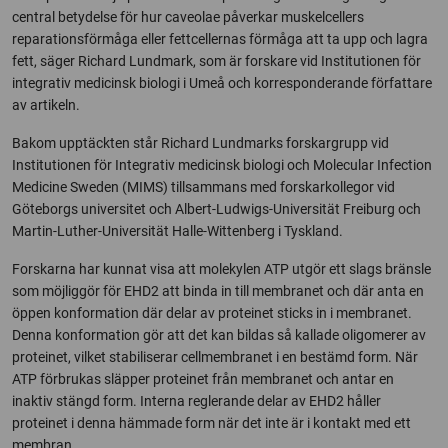
central betydelse för hur caveolae påverkar muskelcellers
reparationsförmåga eller fettcellernas förmåga att ta upp och lagra
fett, säger Richard Lundmark, som är forskare vid Institutionen för
integrativ medicinsk biologi i Umeå och korresponderande författare
av artikeln.
Bakom upptäckten står Richard Lundmarks forskargrupp vid
Institutionen för Integrativ medicinsk biologi och Molecular Infection
Medicine Sweden (MIMS) tillsammans med forskarkollegor vid
Göteborgs universitet och Albert-Ludwigs-Universität Freiburg och
Martin-Luther-Universität Halle-Wittenberg i Tyskland.
Forskarna har kunnat visa att molekylen ATP utgör ett slags bränsle
som möjliggör för EHD2 att binda in till membranet och där anta en
öppen konformation där delar av proteinet sticks in i membranet.
Denna konformation gör att det kan bildas så kallade oligomerer av
proteinet, vilket stabiliserar cellmembranet i en bestämd form. När
ATP förbrukas släpper proteinet från membranet och antar en
inaktiv stängd form. Interna reglerande delar av EHD2 håller
proteinet i denna hämmade form när det inte är i kontakt med ett
membran.