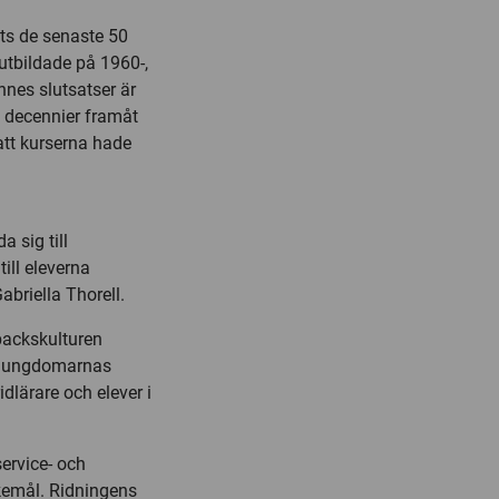
ats de senaste 50
utbildade på 1960-,
nnes slutsatser är
a decennier framåt
 att kurserna hade
a sig till
till eleverna
abriella Thorell.
backskulturen
 av ungdomarnas
dlärare och elever i
service- och
skemål. Ridningens