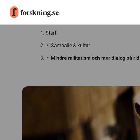
Gå till innehåll
Start
/
Samhälle & kultur
/
Mindre militarism och mer dialog på ri