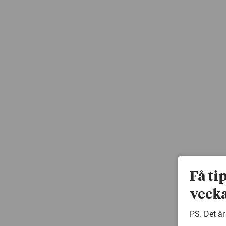
Få ti
vecka
PS. Det är