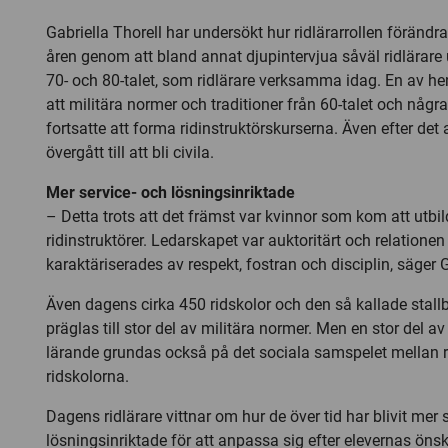
Gabriella Thorell har undersökt hur ridlärarrollen förändr
åren genom att bland annat djupintervjua såväl ridlärare 
70- och 80-talet, som ridlärare verksamma idag. En av he
att militära normer och traditioner från 60-talet och någr
fortsatte att forma ridinstruktörskurserna. Även efter det
övergått till att bli civila.
Mer service- och lösningsinriktade
– Detta trots att det främst var kvinnor som kom att utbild
ridinstruktörer. Ledarskapet var auktoritärt och relationen 
karaktäriserades av respekt, fostran och disciplin, säger G
Även dagens cirka 450 ridskolor och den så kallade stall
präglas till stor del av militära normer. Men en stor del
lärande grundas också på det sociala samspelet mellan ri
ridskolorna.
Dagens ridlärare vittnar om hur de över tid har blivit mer 
lösningsinriktade för att anpassa sig efter elevernas ön