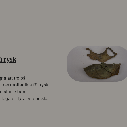
å rysk
na att tro på
a mer mottagliga för rysk
n studie från
tagare i fyra europeiska