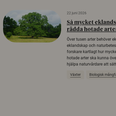
22 juni 2026
Så mycket eklandsk
rädda hotade arte
Över tusen arter behöver e
eklandskap och naturbetesma
forskare kartlagt hur mycke
hotade arter ska kunna öv
hjälpa naturvårdare att sätta
Växter
Biologisk mångf