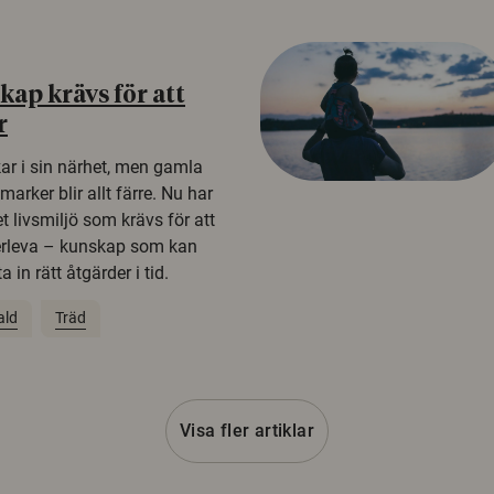
ap krävs för att
r
kar i sin närhet, men gamla
rker blir allt färre. Nu har
t livsmiljö som krävs för att
erleva – kunskap som kan
 in rätt åtgärder i tid.
ald
Träd
Visa fler artiklar