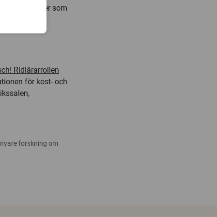
iala färdigheter som
h! Ridlärarrollen
tutionen för kost- och
ikssalen,
 nyare forskning om