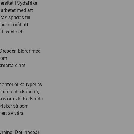
ersitet i Sydafrika
 arbetet med att
as spridas till
utpekat mål att
a tillväxt och
Dresden bidrar med
l om
 smarta elnät.
anför olika typer av
ystem och ekonomi,
enskap vid Karlstads
srisker så som
r ett av våra
yrning. Det innebär