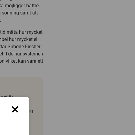
lka möjliggör bättre
rsörjning samt att
.
ltid mäta hur mycket
empel hur mycket el
ttar Simone Fischer
et. I de här systemen
n vilket kan vara ett
 det är
. Under
al kurser till ett
ett antal
lan de