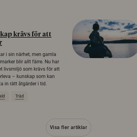
ap krävs för att
r
kar i sin närhet, men gamla
rker blir allt färre. Nu har
t livsmiljö som krävs för att
erleva – kunskap som kan
 in rätt åtgärder i tid.
ald
Träd
Visa fler artiklar