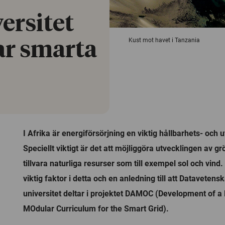
ersitet
Kust mot havet i Tanzania
ar smarta
I Afrika är energiförsörjning en viktig hållbarhets- och 
Speciellt viktigt är det att möjliggöra utvecklingen av gr
tillvara naturliga resurser som till exempel sol och vind
viktig faktor i detta och en anledning till att Datavetens
universitet deltar i projektet DAMOC (Development of 
MOdular Curriculum for the Smart Grid).