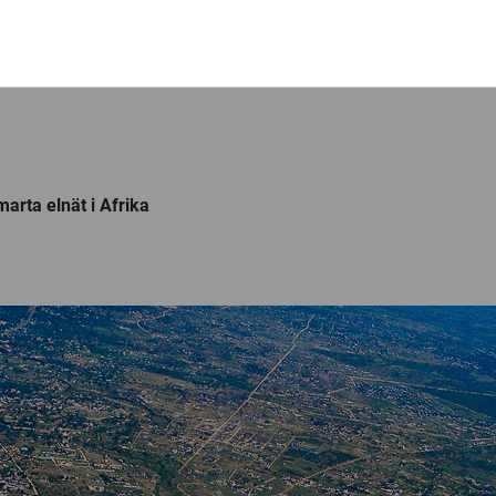
arta elnät i Afrika