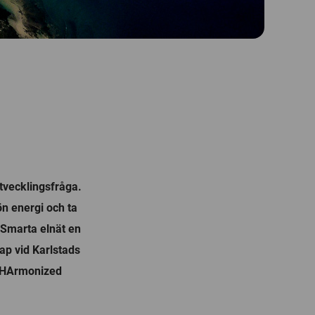
utvecklingsfråga.
ön energi och ta
. Smarta elnät en
kap vid Karlstads
a HArmonized