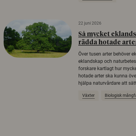
22 juni 2026
Så mycket eklandsk
rädda hotade arte
Över tusen arter behöver e
eklandskap och naturbetesma
forskare kartlagt hur mycke
hotade arter ska kunna öv
hjälpa naturvårdare att sätta
Växter
Biologisk mångf