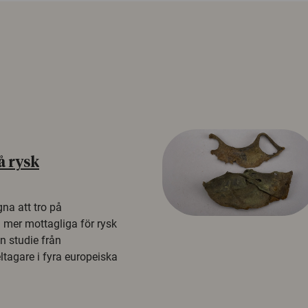
å rysk
na att tro på
a mer mottagliga för rysk
n studie från
tagare i fyra europeiska