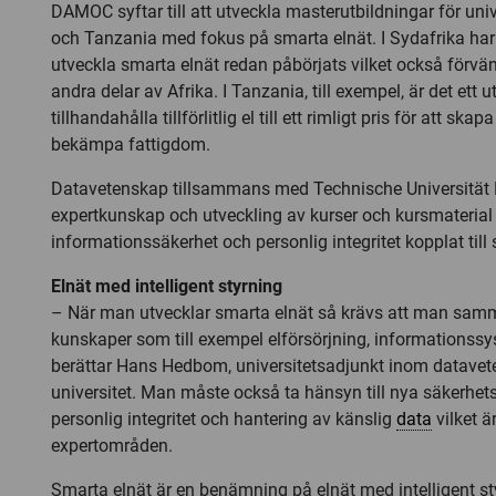
DAMOC syftar till att utveckla masterutbildningar för univ
och Tanzania med fokus på smarta elnät. I Sydafrika har
utveckla smarta elnät redan påbörjats vilket också förvänt
andra delar av Afrika. I Tanzania, till exempel, är det ett 
tillhandahålla tillförlitlig el till ett rimligt pris för att skap
bekämpa fattigdom.
Datavetenskap tillsammans med Technische Universität 
expertkunskap och utveckling av kurser och kursmateria
informationssäkerhet och personlig integritet kopplat till
Elnät med intelligent styrning
– När man utvecklar smarta elnät så krävs att man samm
kunskaper som till exempel elförsörjning, informationss
berättar Hans Hedbom, universitetsadjunkt inom datavet
universitet. Man måste också ta hänsyn till nya säkerhet
personlig integritet och hantering av känslig
data
vilket ä
expertområden.
Smarta elnät är en benämning på elnät med intelligent st