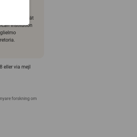
Technology,
ische Universität
can Institution
uglielmo
retoria.
eller via mejl
 nyare forskning om