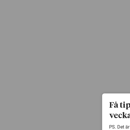
Få ti
vecka
PS. Det är