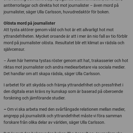
antiterrorlagar och direkta hot mot journalister – även mord på
journalister, säger Ulla Carlsson, huvudredaktör för boken.
Olösta mord på journalister
Att tysta aktörer genom våld och hot är ett allvarligt hot mot
yttrandefriheten. Mycket oroande är att i mer än nio fall av tio förblir
mord på journalister olösta. Resultatet blir ett klimat av rädsla och
självcensur.
– Även här hemma tystas röster genom att hat, trakasserier och hot
riktas mot journalister och andra mediearbetare via sociala medier.
Det handlar om att skapa rädsla, säger Ulla Carlsson.
I arbetet för att skydda och främja yttrandefrihet och pressfrihet i
den digitala eran krävs ny kunskap som är baserad på oberoende
forskning och jämförande studier.
–
Om vi ​​ska arbeta med den svårfångade relationen mellan medier,
angrepp på journalistik och yttrandefrihet måste vi föra samman
forskare från olika delar av världen, säger Ulla Carlsson.