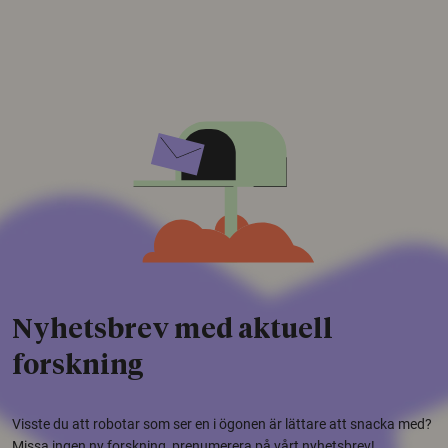
Nyhetsbrev med aktuell
forskning
Visste du att robotar som ser en i ögonen är lättare att snacka med?
Missa ingen ny forskning, prenumerera på vårt nyhetsbrev!