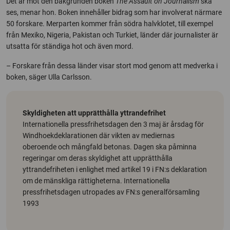
Det är mot den bakgrunden boken
The Assault on Journalism
ska
ses, menar hon. Boken innehåller bidrag som har involverat närmare
50 forskare. Merparten kommer från södra halvklotet, till exempel
från Mexiko, Nigeria, Pakistan och Turkiet, länder där journalister är
utsatta för ständiga hot och även mord.
– Forskare från dessa länder visar stort mod genom att medverka i
boken, säger Ulla Carlsson.
Skyldigheten att upprätthålla yttrandefrihet
Internationella pressfrihetsdagen den 3 maj är årsdag för
Windhoekdeklarationen där vikten av mediernas
oberoende och mångfald betonas. Dagen ska påminna
regeringar om deras skyldighet att upprätthålla
yttrandefriheten i enlighet med artikel 19 i FN:s deklaration
om de mänskliga rättigheterna. Internationella
pressfrihetsdagen utropades av FN:s generalförsamling
1993