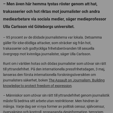
– Men även här hemma tystas röster genom att hat,
trakasserier och hot riktas mot journalister och andra
mediearbetare via sociala medier, säger medieprofessor
Ulla Carlsson vid Göteborgs universitet.
– 95 procent av de dödade journalisterna var lokala. Detsamma
gäller för icke-dödliga attacker, som sträcker sig från hot,
trakasserier och godtyckliga frihetsberövanden till sexuella
övergrepp mot kvinnliga journalister, säger Ulla Carlsson.
Runt om i världen hotas och dödas journalister som utövar sin rätt
till yttrandefrihet. På den internationella pressfrihetsdagen, 3 maj,
lanseras den första internationella forskningsöversikten om
journalisters säkerhet, boken
The Assault on Journalism. Building
knowledge to protect freedom of expression
.
– Människor som utövar sin rätt till yttrandefrihet genom journalistik
måste få bedriva sitt arbete utan restriktioner. Men hindren är
många. Varje dag ser vi nya former av politisk censur, självcensur,
övervakning och kontroll, propaganda-desinformation, terrorism,