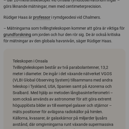
görs liknande mätningar, men med centimeterprecision.
Rüdiger Haas är
professor
i rymdgeodesi vid Chalmers.
– Mätningarna som tvillingteleskopen kommer att göra är viktiga för
grundforskning
om jorden och hur den rör sig. De är också kritiska
för mätningar av den globala havsnivån, säger Rüdiger Haas.
Teleskopen i Onsala
Tvillingteleskopen består av två parabolantenner, 13,2
meter i diameter. De ingår i det växande nätverket VGOS
(VLBI Global Observing System) tillsammans med andra
teleskop i Tyskland, USA, Spanien samt på Azorerna och
Svalbard. Med hjälp av metoden långbasinterferometri –
som också används av astronomer för att göra extremt
högupplösta bilder av till exempel galaxer och stjärnor –
mäts positioner för avlägsna radiokällor på himlen.
Källorna, kvasarer, är galaxkärnor på miljarder ljusårs
avstånd, där omgivningarna runt växande supermassiva