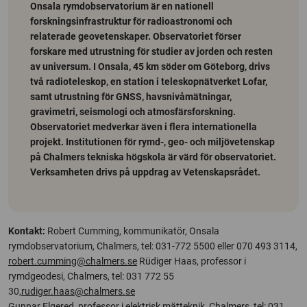
Onsala rymdobservatorium är en nationell
forskningsinfrastruktur för radioastronomi och
relaterade geovetenskaper. Observatoriet förser
forskare med utrustning för studier av jorden och resten
av universum. I Onsala, 45 km söder om Göteborg, drivs
två radioteleskop, en station i teleskopnätverket Lofar,
samt utrustning för GNSS, havsnivåmätningar,
gravimetri, seismologi och atmosfärsforskning.
Observatoriet medverkar även i flera internationella
projekt. Institutionen för rymd-, geo- och miljövetenskap
på Chalmers tekniska högskola är värd för observatoriet.
Verksamheten drivs på uppdrag av Vetenskapsrådet.
Kontakt:
Robert Cumming, kommunikatör, Onsala
rymdobservatorium, Chalmers, tel: 031-772 5500 eller 070 493 3114,
robert.cumming@chalmers.se
Rüdiger Haas, professor i
rymdgeodesi, Chalmers, tel: 031 772 55
30,
rudiger.haas@chalmers.se
Gunnar Elgered, professor i elektrisk mätteknik, Chalmers, tel: 031