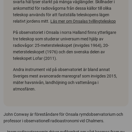
svarta hål lyser starkt på många våglängder. Skillnader i
ankomsttid för radiovågorna från dessa källor till olika
teleskop används för att fastställa teleskopens lägen
relativt jordens mitt.
Läs mer om Onsalas tvillingteleskop
På observatoriet i Onsala i norra Halland finns ytterligare
tre teleskop som studerar universum med hjälp av
radiovågor: 25-metersteleskopet (invigdes 1964), 20-
metersteleskopet (1976) och den svenska delen av
teleskopet Lofar (2011).
Andra instrument vid på observatoriet är bland annat
Sveriges mest avancerade mareograf som invigdes 2015,
mäter havsnivån, landhöjning och vattenånga i
atmosfären.
John Conway är föreståndare för Onsala rymdobservatorium och
professor i observationell radioastronomi vid Chalmers.
– Inom radioastronomin driver nyfikenhet om vårt kosmos fram ny