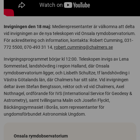
Invigningen den 18 maj:
Medierepresentanter är välkomna att delta
vid invigningen av de nya teleskopen vid Onsala rymdobservatorium.
För ackreditering och information, kontakta: Robert Cumming, 031-
772 5500, 070-493 31 14,
robert.cumming@chalmers.se
Invigningsprogrammet börjar kl 12:00. Teleskopen invigs av Lena
Sommestad, landshövding i region Halland, där Onsala
rymdobservatorium ligger, och Lisbeth Schultze, tf landshövding i
Västra Götalands län, där Chalmers har sitt säte. Vid invigningen
deltar även Stefan Bengtsson, rektor och vd vid Chalmers, Axel
Nothnagel, ordförande för IVS (International Service för Geodesy &
Astrometry), samt tvillingarna Malin och Josefin Flyckt,
Bäckängsgymnasiet i Borås, som representanter för
ungdomsförbundet Astronomisk Ungdom.
Onsala rymdobservatorium