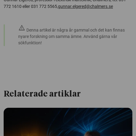
772 1610 eller 031 772 5565,
gunnar.elgered@chalmers.se
warning
Denna artikel är några år gammal och det kan finnas
nyare forskning om samma ämne. Använd gärna vår
sökfunktion!
Relaterade artiklar