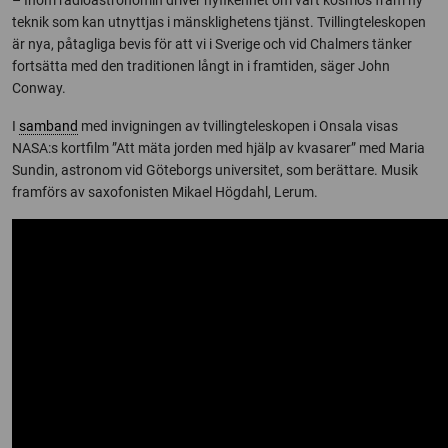
teknik som kan utnyttjas i mänsklighetens tjänst. Tvillingteleskopen
är nya, påtagliga bevis för att vi i Sverige och vid Chalmers tänker
fortsätta med den traditionen långt in i framtiden, säger John
Conway.
I
samband
med invigningen av tvillingteleskopen i Onsala visas
NASA:s kortfilm ”Att mäta jorden med hjälp av kvasarer” med Maria
Sundin, astronom vid Göteborgs universitet, som berättare. Musik
framförs av saxofonisten Mikael Högdahl, Lerum.