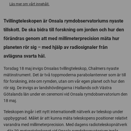
Läs mer om vårt innehåll.
Tvillingteleskopen är Onsala rymdobservatoriums nyaste
tillskott. De ska bidra till forskning om jorden och hur den
förändras genom att med millimeterprecision mäta hur
planeten rör sig – med hjälp av radiosignaler från
avlägsna svarta hål.
Torsdag 18 maj invigs Onsalas tvillingteleskop, Chalmers nyaste
mätinstrument. Det är två toppmoderna parabolantenner som är till
för forskning, inte om rymden, utan om vår egen planet och hur den
rör sig. De invigs av landshövdingarna i Hallands och Västra
Götalands län under en ceremoni vid Onsala rymdobservatorium den
18 maj.
Teleskopen ingår i ett nytt internationellt nätverk av teleskop under
uppbyggnad. Målet är att kunna mäta teleskopens positioner relativt
varandra med millimeterprecision. Med dagens radioteleskopnätverk
– där 20-metersteleskopet vid Onsala rymdobservatorium ingår –