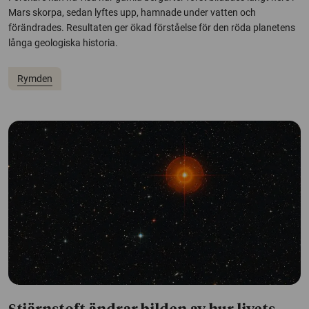
Mars skorpa, sedan lyftes upp, hamnade under vatten och
förändrades. Resultaten ger ökad förståelse för den röda planetens
långa geologiska historia.
Rymden