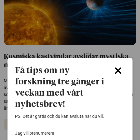
Kosmiska kastvindar avslöjar mystiska
magnetfält
Få tips om ny
forskning tre gånger i
Magnetfält finns inte bara i vårt solsystem. En ny studie visar att
även avlägsna exoplaneter har tydliga spår av magnetism – något
veckan med vårt
som tidigare inte har kunnat observeras. Resultaten öppnar för nya
sätt att studera främmande världar och kanske hitta planeter som
nyhetsbrev!
är beboeliga.
PS. Det är gratis och du kan avsluta när du vill.
Rymden
Jag vill prenumerera