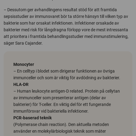
– Dessutom ger avhandlingens resultat stöd för att framtida
sepsisstudier av immunsvaret bör ta större hänsyn till vilken typ av
bakterie som har orsakat infektionen. Infektioner orsakade av
bakterier med risk för långdragna förlopp vore de mest intressanta
att prioritera i framtida behandlingsstudier med immunstimulering,
säger Sara Cajander.
Monocyter
– En celltyp i blodet som dirigerar funktionen av övriga
immunceller och som är viktig för avdödning av bakterier.
HLA-DR
– Human leukocyte antigen-D related. Protein på cellytan
av immunceller som presenterar antigen (delar av
bakterier) för T-celler. En viktig del för ett fungerande
immunförsvar vid bakteriella infektioner.
PCR-baserad teknik
(Polymerase chain reaction). Den aktuella metoden
använder en molekylärbiologisk teknik som mäter