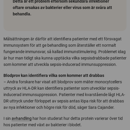
Detta är ett problem eftersom sekundära infektioner
oftare orsakas av bakterier eller virus som är svåra att
behandla.
Målsättningen är därför att identifiera patienter med ett försvagat
immunsystem för att ge behandling som återställer ett normalt
fungerande immunsvar, så kallad immunstimulering. Problemet idag
är hur man tidigt ska kunna upptäcka vilka sepsisdrabbade patienter
som kommer att utveckla sepsis-inducerad immunsuppression.
Blodprov kan identifiera vilka som kommer att drabbas
– Andra forskare har visat att blodprov som mäter monocytcellers
uttryck av HLA-DR kan identifiera patienter som utvecklar sepsis-
inducerad immunsuppression. Patienter med kvarstående lågt HLA-
DR uttryck under förloppet av sepsis antas löpa risk för att drabbas
av nya infektioner och högre risk för död, säger Sara Cajander.
I sin
avhandling
har hon studerat hur detta protein varierar över tid
hos patienter med växt av bakterier i blodet.