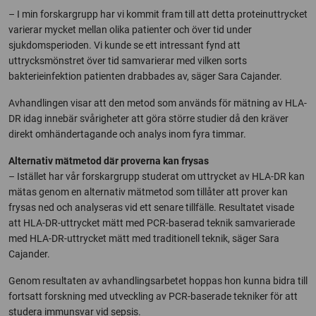
– I min forskargrupp har vi kommit fram till att detta proteinuttrycket
varierar mycket mellan olika patienter och över tid under
sjukdomsperioden. Vi kunde se ett intressant fynd att
uttrycksmönstret över tid samvarierar med vilken sorts
bakterieinfektion patienten drabbades av, säger Sara Cajander.
Avhandlingen visar att den metod som används för mätning av HLA-
DR idag innebär svårigheter att göra större studier då den kräver
direkt omhändertagande och analys inom fyra timmar.
Alternativ mätmetod där proverna kan frysas
– Istället har vår forskargrupp studerat om uttrycket av HLA-DR kan
mätas genom en alternativ mätmetod som tillåter att prover kan
frysas ned och analyseras vid ett senare tillfälle. Resultatet visade
att HLA-DR-uttrycket mätt med PCR-baserad teknik samvarierade
med HLA-DR-uttrycket mätt med traditionell teknik, säger Sara
Cajander.
Genom resultaten av avhandlingsarbetet hoppas hon kunna bidra till
fortsatt forskning med utveckling av PCR-baserade tekniker för att
studera immunsvar vid sepsis.