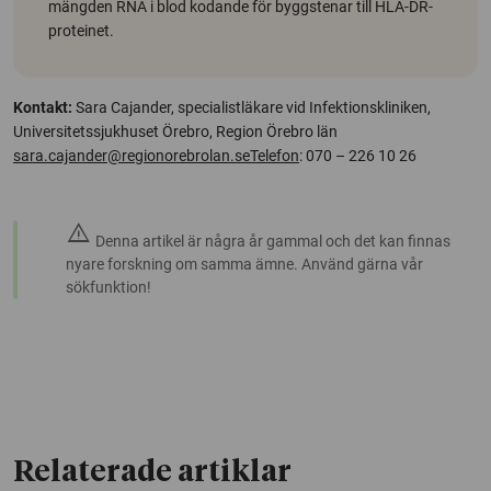
mängden RNA i blod kodande för byggstenar till HLA-DR-
proteinet.
Kontakt:
Sara Cajander, specialistläkare vid Infektionskliniken,
Universitetssjukhuset Örebro, Region Örebro län
sara.cajander@regionorebrolan.seTelefon
: 070 – 226 10 26
warning
Denna artikel är några år gammal och det kan finnas
nyare forskning om samma ämne. Använd gärna vår
sökfunktion!
Relaterade artiklar