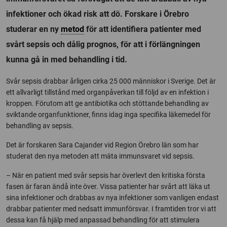
infektioner och ökad risk att dö. Forskare i Örebro
studerar en ny
metod
för att identifiera patienter med
svårt sepsis och dålig prognos, för att i förlängningen
kunna gå in med behandling i tid.
Svår sepsis drabbar årligen cirka 25 000 människor i Sverige. Det är
ett allvarligt tillstånd med organpåverkan till följd av en infektion i
kroppen. Förutom att ge antibiotika och stöttande behandling av
sviktande organfunktioner, finns idag inga specifika läkemedel för
behandling av sepsis.
Det är forskaren Sara Cajander vid Region Örebro län som har
studerat den nya metoden att mäta immunsvaret vid sepsis.
– När en patient med svår sepsis har överlevt den kritiska första
fasen är faran ändå inte över. Vissa patienter har svårt att läka ut
sina infektioner och drabbas av nya infektioner som vanligen endast
drabbar patienter med nedsatt immunförsvar. I framtiden tror vi att
dessa kan få hjälp med anpassad behandling för att stimulera