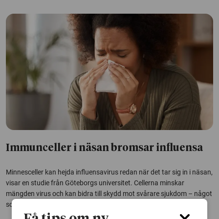
Immunceller i näsan bromsar influensa
Minnesceller kan hejda influensavirus redan när det tar sig in i näsan,
visar en studie från Göteborgs universitet. Cellerna minskar
mängden virus och kan bidra till skydd mot svårare sjukdom – något
som på sikt kan bana väg för bättre influensavaccin.