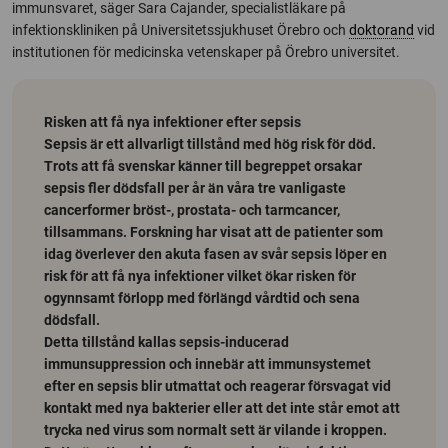
immunsvaret, säger Sara Cajander, specialistläkare på
infektionskliniken på Universitetssjukhuset Örebro och
doktorand
vid
institutionen för medicinska vetenskaper på Örebro universitet.
Risken att få nya infektioner efter sepsis
Sepsis är ett allvarligt tillstånd med hög risk för död.
Trots att få svenskar känner till begreppet orsakar
sepsis fler dödsfall per år än våra tre vanligaste
cancerformer bröst-, prostata- och tarmcancer,
tillsammans. Forskning har visat att de patienter som
idag överlever den akuta fasen av svår sepsis löper en
risk för att få nya infektioner vilket ökar risken för
ogynnsamt förlopp med förlängd vårdtid och sena
dödsfall.
Detta tillstånd kallas sepsis-inducerad
immunsuppression och innebär att immunsystemet
efter en sepsis blir utmattat och reagerar försvagat vid
kontakt med nya bakterier eller att det inte står emot att
trycka ned virus som normalt sett är vilande i kroppen.