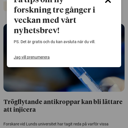
Få tips om ny
Immunförsvar
forskning tre gånger i
veckan med vårt
nyhetsbrev!
PS. Det är gratis och du kan avsluta när du vill.
Jag vill prenumerera
Trögflytande antikroppar kan bli lättare
att injicera
Forskare vid Lunds universitet har tagit reda på varför vissa