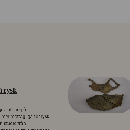
å rysk
na att tro på
a mer mottagliga för rysk
n studie från