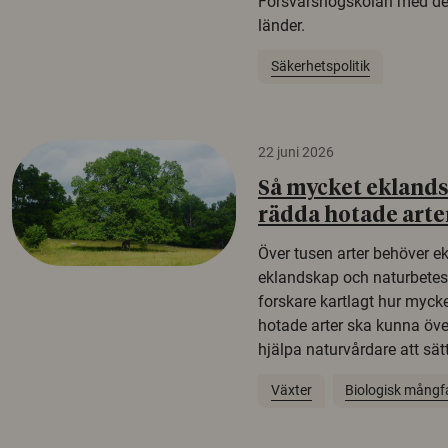
Försvarshögskolan med del
länder.
Säkerhetspolitik
22 juni 2026
Så mycket eklandsk
rädda hotade arte
Över tusen arter behöver e
eklandskap och naturbetesma
forskare kartlagt hur mycke
hotade arter ska kunna öv
hjälpa naturvårdare att sätta
Växter
Biologisk mångf