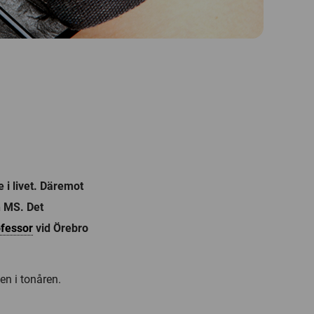
 i livet. Däremot
h MS. Det
ofessor
vid Örebro
en i tonåren.