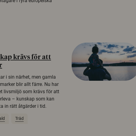
tagare i fyra europeiska
ap krävs för att
r
kar i sin närhet, men gamla
rker blir allt färre. Nu har
t livsmiljö som krävs för att
erleva – kunskap som kan
 in rätt åtgärder i tid.
ald
Träd