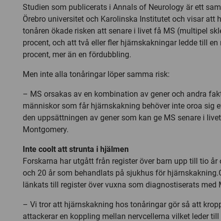
Studien som publicerats i Annals of Neurology är ett sa
Örebro universitet och Karolinska Institutet och visar att 
tonåren ökade risken att senare i livet få MS (multipel sk
procent, och att två eller fler hjärnskakningar ledde till e
procent, mer än en fördubbling.
Men inte alla tonåringar löper samma risk:
– MS orsakas av en kombination av gener och andra fakt
människor som får hjärnskakning behöver inte oroa sig e
den uppsättningen av gener som kan ge MS senare i livet
Montgomery.
Inte coolt att strunta i hjälmen
Forskarna har utgått från register över barn upp till tio 
och 20 år som behandlats på sjukhus för hjärnskakning
länkats till register över vuxna som diagnostiserats med
– Vi tror att hjärnskakning hos tonåringar gör så att k
attackerar en koppling mellan nervcellerna vilket leder til