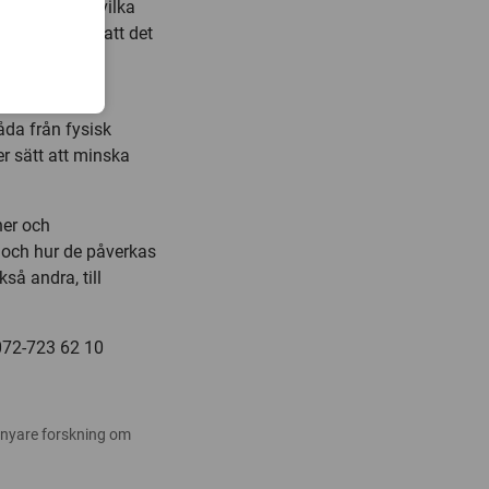
 Om de visste vilka
 skulle tycka att det
åda från fysisk
er sätt att minska
ner och
, och hur de påverkas
så andra, till
 072-723 62 10
 nyare forskning om