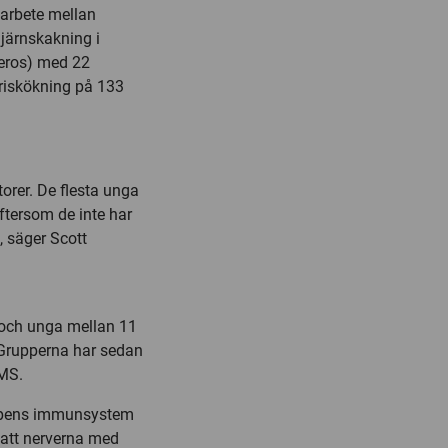
marbete mellan
hjärnskakning i
leros) med 22
n riskökning på 133
orer. De flesta unga
ftersom de inte har
, säger Scott
år och unga mellan 11
.Grupperna har sedan
 MS.
roppens immunsystem
l att nerverna med