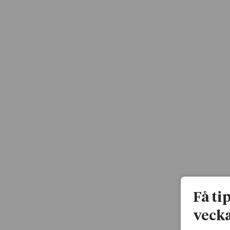
Få ti
vecka