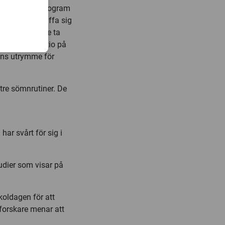
 därför ett program
omarna att skaffa sig
er som att inte ta
efter klockan tio på
anns utrymme för
tre sömnrutiner. De
ar svårt för sig i
tudier som visar på
koldagen för att
 forskare menar att