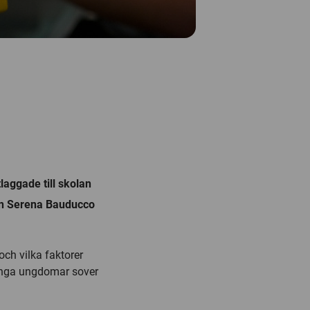
aggade till skolan
n Serena Bauducco
ch vilka faktorer
många ungdomar sover