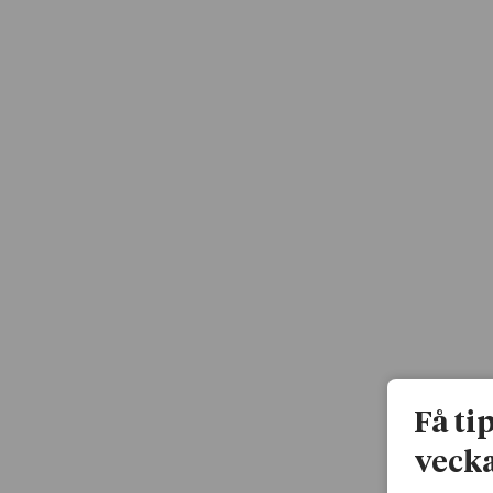
Få ti
vecka