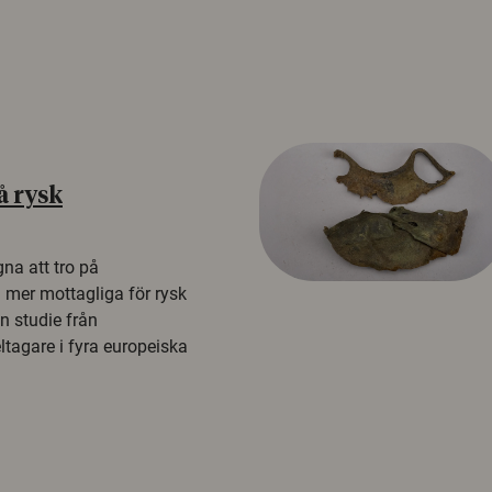
å rysk
na att tro på
a mer mottagliga för rysk
n studie från
tagare i fyra europeiska