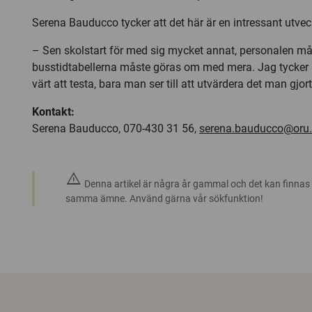
Serena Bauducco tycker att det här är en intressant utvec
– Sen skolstart för med sig mycket annat, personalen mås
busstidtabellerna måste göras om med mera. Jag tycker a
värt att testa, bara man ser till att utvärdera det man gjort
Kontakt:
Serena Bauducco, 070-430 31 56,
serena.bauducco@oru.
warning
Denna artikel är några år gammal och det kan finnas
samma ämne. Använd gärna vår sökfunktion!