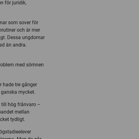
 för juridik,
mar som sover för
rutiner och är mer
ligt. Dessa ungdomar
rad än andra.
 problem med sömnen
 hade tre gånger
r ganska mycket.
till hög frånvaro –
bandet mellan
ket tydligt.
ögstadieelever