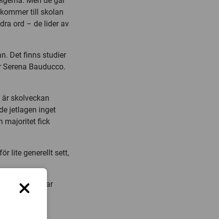
elgerna. Men de går
 kommer till skolan
a ord – de lider av
n. Det finns studier
er Serena Bauducco.
å är skolveckan
ade jetlagen inget
 majoritet fick
lite generellt sett,
anor och det tar
aturlig del i