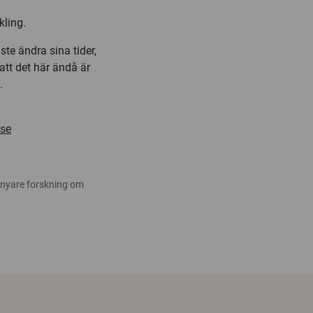
kling.
te ändra sina tider,
tt det här ändå är
.
se
 nyare forskning om