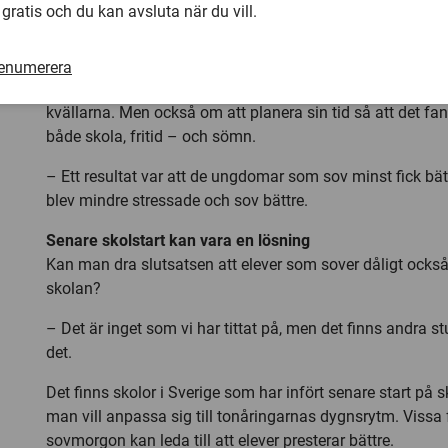
 gratis och du kan avsluta när du vill.
Serena Bauducco och hennes forskarkollegor genomförde
med högstadieelever i Örebro. Syftet var att hjälpa ungd
rutiner för att få en bra sömn. Det handlade om enkla sak
renumerera
med sig mobilen i sängen, inte skicka eller svara på sms 
kvällarna. Men också om att planera sin tid så att det f
både skola, fritid – och sömn.
– Ett resultat var att de ungdomar som sov minst fick bät
blev mindre stressade och sov bättre.
Senare skolstart kan vara en lösning
Kan man dra slutsatsen att elever som sover dåligt också h
skolan?
– Det är inget som vi har tittat på, men det finns andra s
det.
Det finns skolor i Sverige som har infört senare start på s
man vill anpassa sig till tonåringarnas dygnsrytm. Vissa
sovmorgon kan leda till att elever presterar bättre.