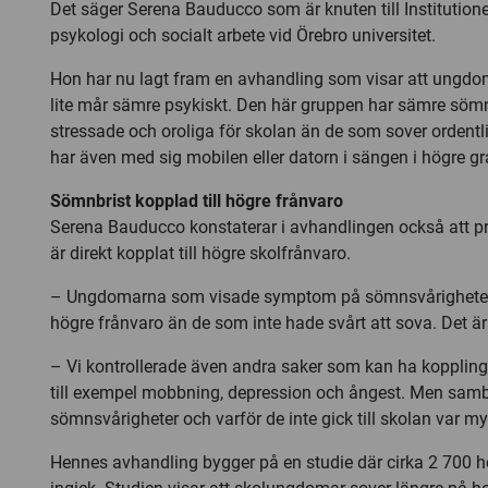
Det säger Serena Bauducco som är knuten till Institutionen
psykologi och socialt arbete vid Örebro universitet.
Hon har nu lagt fram en avhandling som visar att ungdo
lite mår sämre psykiskt. Den här gruppen har sämre sömn
stressade och oroliga för skolan än de som sover ordent
har även med sig mobilen eller datorn i sängen i högre g
Sömnbrist kopplad till högre frånvaro
Serena Bauducco konstaterar i avhandlingen också att
är direkt kopplat till högre skolfrånvaro.
– Ungdomarna som visade symptom på sömnsvårigheter
högre frånvaro än de som inte hade svårt att sova. Det ä
– Vi kontrollerade även andra saker som kan ha koppling 
till exempel mobbning, depression och ångest. Men sam
sömnsvårigheter och varför de inte gick till skolan var myc
Hennes avhandling bygger på en studie där cirka 2 700 h