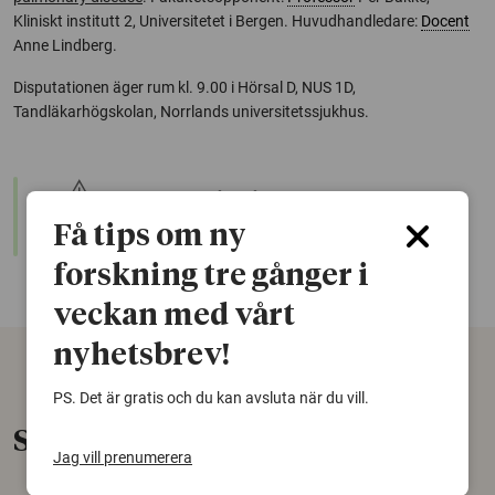
Kliniskt institutt 2, Universitetet i Bergen. Huvudhandledare:
Docent
Anne Lindberg.
Disputationen äger rum kl. 9.00 i Hörsal D, NUS 1D,
Tandläkarhögskolan, Norrlands universitetssjukhus.
warning
Denna artikel är några år gammal och det kan finnas
nyare forskning om samma ämne. Använd gärna vår
Få tips om ny
sökfunktion!
forskning tre gånger i
veckan med vårt
nyhetsbrev!
PS. Det är gratis och du kan avsluta när du vill.
Senaste nytt
Jag vill prenumerera