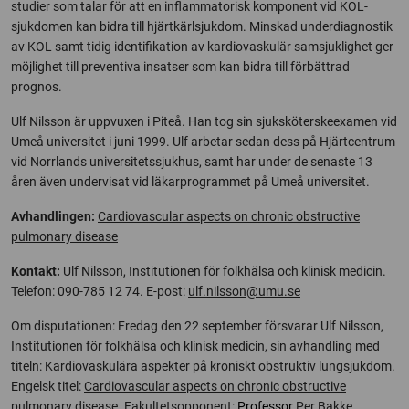
studier som talar för att en inflammatorisk komponent vid KOL-
sjukdomen kan bidra till hjärtkärlsjukdom. Minskad underdiagnostik
av KOL samt tidig identifikation av kardiovaskulär samsjuklighet ger
möjlighet till preventiva insatser som kan bidra till förbättrad
prognos.
Ulf Nilsson är uppvuxen i Piteå. Han tog sin sjuksköterskeexamen vid
Umeå universitet i juni 1999. Ulf arbetar sedan dess på Hjärtcentrum
vid Norrlands universitetssjukhus, samt har under de senaste 13
åren även undervisat vid läkarprogrammet på Umeå universitet.
Avhandlingen:
Cardiovascular aspects on chronic obstructive
pulmonary disease
Kontakt:
Ulf Nilsson, Institutionen för folkhälsa och klinisk medicin.
Telefon: 090-785 12 74. E-post:
ulf.nilsson@umu.se
Om disputationen: Fredag den 22 september försvarar Ulf Nilsson,
Institutionen för folkhälsa och klinisk medicin, sin avhandling med
titeln: Kardiovaskulära aspekter på kroniskt obstruktiv lungsjukdom.
Engelsk titel:
Cardiovascular aspects on chronic obstructive
pulmonary disease
. Fakultetsopponent:
Professor
Per Bakke,