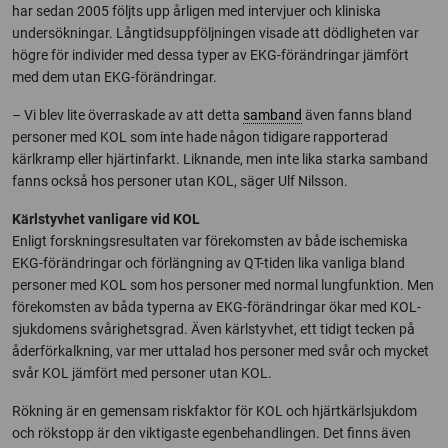
har sedan 2005 följts upp årligen med intervjuer och kliniska
undersökningar. Långtidsuppföljningen visade att dödligheten var
högre för individer med dessa typer av EKG-förändringar jämfört
med dem utan EKG-förändringar.
– Vi blev lite överraskade av att detta
samband
även fanns bland
personer med KOL som inte hade någon tidigare rapporterad
kärlkramp eller hjärtinfarkt. Liknande, men inte lika starka samband
fanns också hos personer utan KOL, säger Ulf Nilsson.
Kärlstyvhet vanligare vid KOL
Enligt forskningsresultaten var förekomsten av både ischemiska
EKG-förändringar och förlängning av QT-tiden lika vanliga bland
personer med KOL som hos personer med normal lungfunktion. Men
förekomsten av båda typerna av EKG-förändringar ökar med KOL-
sjukdomens svårighetsgrad. Även kärlstyvhet, ett tidigt tecken på
åderförkalkning, var mer uttalad hos personer med svår och mycket
svår KOL jämfört med personer utan KOL.
Rökning är en gemensam riskfaktor för KOL och hjärtkärlsjukdom
och rökstopp är den viktigaste egenbehandlingen. Det finns även