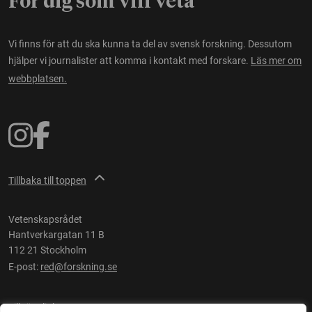
För dig som vill veta
Vi finns för att du ska kunna ta del av svensk forskning. Dessutom
hjälper vi journalister att komma i kontakt med forskare.
Läs mer om
webbplatsen.
Tillbaka till toppen
Vetenskapsrådet
Hantverkargatan 11 B
112 21 Stockholm
E-post:
red@forskning.se
Tillgänglighet