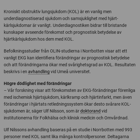
Kroniskt obstruktiv lungsjukdom (KOL) är en vanlig men
underdiagnostiserad sjukdom och samsjuklighet med hjärt-
kärlsjukdomar är vanligt. Underdiagnostiken bidrar till bristande
kunskaper avseende förekomst och prognostisk betydelse av
hjärtkärlsjukdom hos dem med KOL.
Befolkningsstudier från OLIN-studierna i Norrbotten visar att ett
vanligt EKG kan identifiera förändringar av prognostisk betydelse
och att förändringarna ökar med svårighetsgrad av KOL. Resultaten
beskrivs i en
avhandling
vid Umeå universitet.
Högre dödlighet med förändringar
– Vår forskning visar att förekomsten av EKG-förändringar förenliga
med ischemisk hjärtsjukdom, kärlkramp och hjärtinfarkt, men även
förändringar i hjärtats retledningssystem ökar desto svårare KOL-
sjukdomen är, säger Ulf Nilsson, som är
doktorand
vid
institutionerna för Folkhälsa och klinisk medicin och Omvårdnad.
Ulf Nilssons avhandling baseras på en studie i Norrbotten med 993
personer med KOL samt lika många kontrollpersoner. Deltagarna