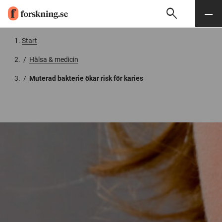
search
Sök
Meny
Gå till innehåll
Start
/
Hälsa & medicin
/
Muterad bakterie ökar risk för karies