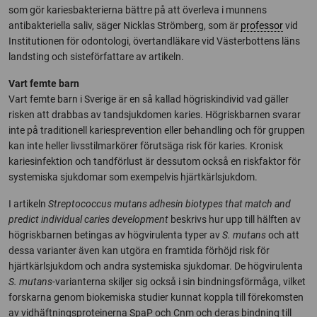
som gör kariesbakterierna bättre på att överleva i munnens
antibakteriella saliv, säger Nicklas Strömberg, som är
professor
vid
Institutionen för odontologi, övertandläkare vid Västerbottens läns
landsting och sisteförfattare av artikeln.
Vart femte barn
Vart femte barn i Sverige är en så kallad högriskindivid vad gäller
risken att drabbas av tandsjukdomen karies. Högriskbarnen svarar
inte på traditionell kariesprevention eller behandling och för gruppen
kan inte heller livsstilmarkörer förutsäga risk för karies. Kronisk
kariesinfektion och tandförlust är dessutom också en riskfaktor för
systemiska sjukdomar som exempelvis hjärtkärlsjukdom.
I artikeln
Streptococcus mutans adhesin biotypes that match and
predict individual caries development
beskrivs hur upp till hälften av
högriskbarnen betingas av högvirulenta typer av
S.
mutans
och att
dessa varianter även kan utgöra en framtida förhöjd risk för
hjärtkärlsjukdom och andra systemiska sjukdomar. De högvirulenta
S. mutans
-varianterna skiljer sig också i sin bindningsförmåga, vilket
forskarna genom biokemiska studier kunnat koppla till förekomsten
av vidhäftningsproteinerna SpaP och Cnm och deras bindning till