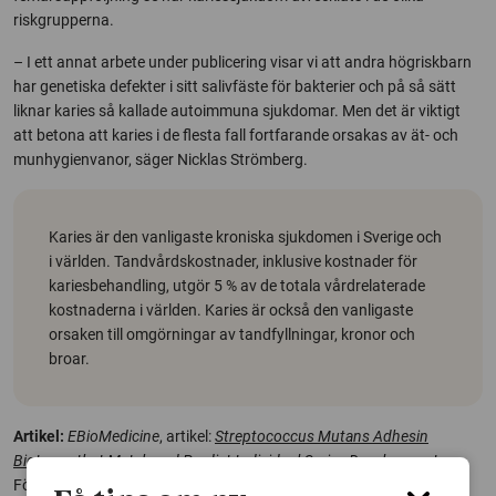
riskgrupperna.
– I ett annat arbete under publicering visar vi att andra högriskbarn
har genetiska defekter i sitt salivfäste för bakterier och på så sätt
liknar karies så kallade autoimmuna sjukdomar. Men det är viktigt
att betona att karies i de flesta fall fortfarande orsakas av ät- och
munhygienvanor, säger Nicklas Strömberg.
Karies är den vanligaste kroniska sjukdomen i Sverige och
i världen. Tandvårdskostnader, inklusive kostnader för
kariesbehandling, utgör 5 % av de totala vårdrelaterade
kostnaderna i världen. Karies är också den vanligaste
orsaken till omgörningar av tandfyllningar, kronor och
broar.
Artikel:
EBioMedicine
, artikel:
Streptococcus Mutans
Adhesin
Biotypes that Match and Predict Individual Caries Development
.
Författare: Anders Esberg, Nongfei Sheng, Lena Mårell, Rolf