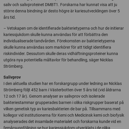
saliv och salivproteinet DMBT1. Forskarna har kunnat visa att ju
större denna bindning är desto högre är kariesutvecklingen över 5
års tid.
– Vetskapen om de identifierade bakterietyperna och hur de initierar
kariessjukdom skulle kunna användas för att förbättra den
individualiserade tandvården. Förekomsten av bakterietyperna
skulle kunna användas som markörer för att tidigt identifiera
riskindivider. Dessutom skulle deras vidhäftningsproteiner kunna
utgöra nya potentiella måltavlor för behandling, säger Nicklas
Strömberg.
Salivprov
I den aktuella studien har en forskargrupp under ledning av Nicklas
Strömberg följt 452 barn i Västerbotten över 5 års tid (vid åldrarna
12 och 17 år). Genom analyser av salivprov och isolerade
bakteriestammar grupperades barnen i olika riskgrupper baserat på
vilken genetisk typ av kariesbakterien de bar på. Tillsammans med
kollegor vid institutionerna för Kemi och Medicinsk kemi och biofysik
analyserades det insamlade materialet och forskarna kunde vid en
femårsuppföljning se hur kariessjukdom utvecklats i de olika