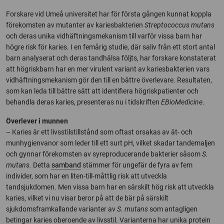
Forskare vid Umeå universitet har för första gången kunnat koppla
förekomsten av mutanter av kariesbakterien
Streptococcus mutans
och deras unika vidhäftningsmekanism till varför vissa barn har
högre risk för karies. I en femårig studie, där saliv från ett stort antal
barn analyserat och deras tandhälsa följts, har forskare konstaterat
att högriskbarn har en mer virulent variant av kariesbakterien vars
vidhäftningsmekanism gör den till en bättre överlevare. Resultaten,
som kan leda till bättre sätt att identifiera högriskpatienter och
behandla deras karies, presenteras nu i tidskriften
EBioMedicine
.
Överlever i munnen
– Karies är ett livsstilstillstånd som oftast orsakas av ät- och
munhygienvanor som leder till ett surt pH, vilket skadar tandemaljen
och gynnar förekomsten av syreproducerande bakterier såsom
S.
mutans.
Detta
samband
stämmer för ungefär de fyra av fem
individer, som har en liten-till-måttlig risk att utveckla
tandsjukdomen. Men vissa barn har en särskilt hög risk att utveckla
karies, vilket vi nu visar beror på att de bär på särskilt
sjukdomsframkallande varianter av
S. mutans
som antagligen
betingar karies oberoende av livsstil. Varianterna har unika protein