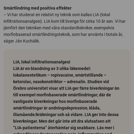
Smärtlindring med positiva effekter
– Vi har studerat en relativt ny teknik som kallas LIA (lokal
infiltrationsanalgesi). LIA kom till Sverige för cirka 10 år sen. Vi har
jämfört den tekniken med våra standardtekniker, exempelvis
morfinbaserad smärtlindringsteknik, som har använts i tiotals år,
säger Ján Kuchálik.
LIA, lokal infiltrationsanalgesi
LIA är en blandning av 3 olika läkemedel:
lokalanestetikum – ropivacaine, smärtstillande –
ketorolac, vasokonstriktor – adrenalin. Studien vid
Örebro universitet visar att LIA ger färre biverkningar än
till exempel morfinbaserade smärtlindringar, där de
vanligaste biverkningar hos morfinbaserade
smärtlindringar är andningsdepression, klåda,
illamående/kräkningar och så vidare. LIA ger inte dessa
biverkningar. Men det går inte att dra slutsatsen att
”LIA-patienterna” återhämtar sig snabbare. Läs mer i