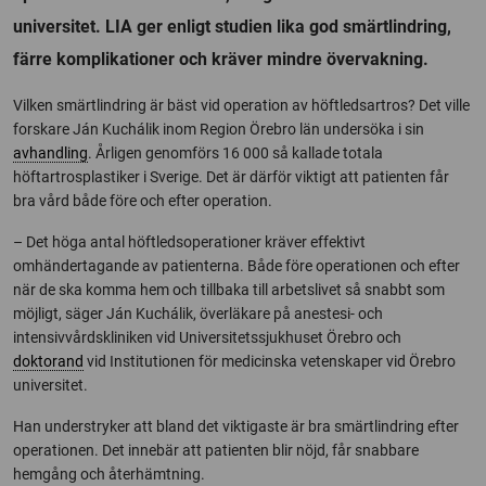
universitet. LIA ger enligt studien lika god smärtlindring,
färre komplikationer och kräver mindre övervakning.
Vilken smärtlindring är bäst vid operation av höftledsartros? Det ville
forskare Ján Kuchálik inom Region Örebro län undersöka i sin
avhandling
. Årligen genomförs 16 000 så kallade totala
höftartrosplastiker i Sverige. Det är därför viktigt att patienten får
bra vård både före och efter operation.
– Det höga antal höftledsoperationer kräver effektivt
omhändertagande av patienterna. Både före operationen och efter
när de ska komma hem och tillbaka till arbetslivet så snabbt som
möjligt, säger Ján Kuchálik, överläkare på anestesi- och
intensivvårdskliniken vid Universitetssjukhuset Örebro och
doktorand
vid Institutionen för medicinska vetenskaper vid Örebro
universitet.
Han understryker att bland det viktigaste är bra smärtlindring efter
operationen. Det innebär att patienten blir nöjd, får snabbare
hemgång och återhämtning.