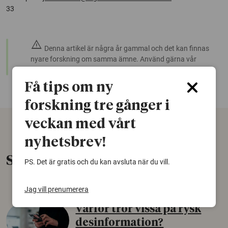
33
warning
Denna artikel är några år gammal och det kan finnas
nyare forskning om samma ämne. Använd gärna vår
sökfunktion!
Få tips om ny
forskning tre gånger i
veckan med vårt
nyhetsbrev!
Senaste nytt
PS. Det är gratis och du kan avsluta när du vill.
Jag vill prenumerera
Varför tror vissa på rysk
desinformation?