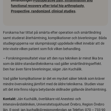
avhandlingen
Postoperative pain, inflammation and
functional recovery after total hip arthroplasty.
Prospective, randomized, clinical studies
.
Forskarna har tittat på smärta efter operation och smärtlindring
samt studerat återhämtning, komplikationer och biverkningar. Båda
studiegrupperna var slumpmässigt uppdelade vilket innebär att de
inte visste vilken patient som fick vilken behandling.
– Forskningsresultatet visar att den nya tekniken är minst lika bra
som de äldre standardteknikerna vad gäller smärtlindringseffekt.
Den har även färre biverkningar, säger Ján Kuchálik.
Vad gäller komplikationer är det en mycket säker teknik som kräver
mindre övervakning jämfört med de äldre teknikerna. Studien visar
att det inte finns några betydande skillnader gällande återhämtning.
Kontakt:
Ján Kuchálik, överläkare vid Anestesi- och
intensivvårdskliniken, Universitetssjukhuset Örebro, Region Örebro
län. E-post:
jan.kuchalik@regionorebrolan.se.Telefon
: 070 – 733 90