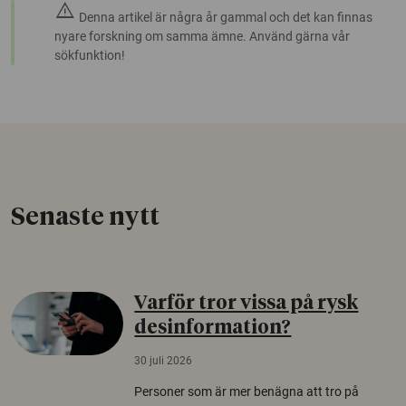
warning
Denna artikel är några år gammal och det kan finnas
nyare forskning om samma ämne. Använd gärna vår
sökfunktion!
Senaste nytt
Varför tror vissa på rysk
desinformation?
30 juli 2026
Personer som är mer benägna att tro på