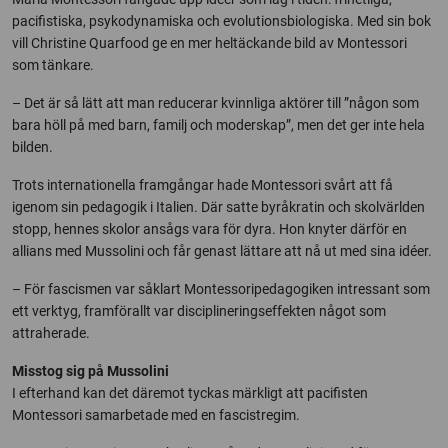
pacifistiska, psykodynamiska och evolutionsbiologiska. Med sin bok
vill Christine Quarfood ge en mer heltäckande bild av Montessori
som tänkare.
– Det är så lätt att man reducerar kvinnliga aktörer till ”någon som
bara höll på med barn, familj och moderskap”, men det ger inte hela
bilden.
Trots internationella framgångar hade Montessori svårt att få
igenom sin pedagogik i Italien. Där satte byråkratin och skolvärlden
stopp, hennes skolor ansågs vara för dyra. Hon knyter därför en
allians med Mussolini och får genast lättare att nå ut med sina idéer.
– För fascismen var såklart Montessoripedagogiken intressant som
ett verktyg, framförallt var disciplineringseffekten något som
attraherade.
Misstog sig på Mussolini
I efterhand kan det däremot tyckas märkligt att pacifisten
Montessori samarbetade med en fascistregim.