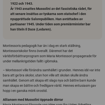
1922 och 1943.
År 1943 avsattes Mussolini av det fascistiska rådet, för
att senare insättas av tyskarna som statschef i den
nyupprättade Salorepubliken. Han avrättades av
partisaner 1945. Under tiden som premiärminister bar
han titeln Il Duce (Ledaren).
Montessoris pedagogik har än i dag en stark ställning,
Montessoriskolor finns överallt. Däremot har det
världsförbättrarprogram som Maria Montessori propagerade för
under mellankrigstiden fallit i glömska.
– Montessori ville förändra samhället i grunden. Hennes idé var inte
bara att ge bra skolor, utan hon ville att skolan skulle ändra
samhället. Genom att skapa ett slags nya och bättre barn kunde
man skapa en bättre och fredligare värld. Hennes entusiasm gav
hopp i en ganska mörk orostid.
Alliansen med Mussolini öppnade dörrar
Maria Montessori fångade upp idéer som låg i tiden: frihetliga,