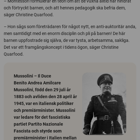
– Montessori formulerar en teori om att de vuxna alltid har hindrat
och förtryckt barnen, och att hennes pedagogik ska befria dem,
säger Christine Quarfood.
– Hon sågs som företrädaren för något nytt, en anti-auktoritär anda,
men samtidigt med en enorm disciplin och pli på barnen! De här
barnen uppfostrade sig själva, de var tysta, arbetsamma, sakliga.
Det var ett framgångskoncept i tidens ögon, säger Christine
Quarfood.
Mussolini – Il Duce
Benito Andrea Amilcare
Mussolini, född den 29 juli år
1883 och avliden den 28 april år
1945, var en italiensk politiker
och premiärminister. Mussolini
var ledare för det fascistiska
partiet Partito Nazionale
Fascista och styrde som
premiärminister i Italien mellan