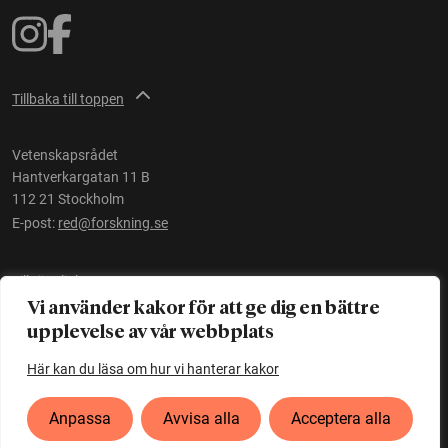
Tillbaka till toppen
Vetenskapsrådet
Hantverkargatan 11 B
112 21 Stockholm
E-post:
red@forskning.se
Tillgänglighet
Vi använder kakor för att ge dig en bättre
upplevelse av vår webbplats
Ett initiativ av
Vetenskapsrådet
Här kan du läsa om hur vi hanterar kakor
Anpassa
Avvisa alla
Acceptera alla