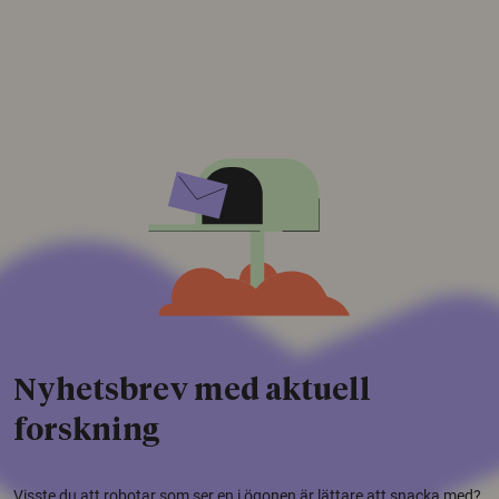
Nyhetsbrev med aktuell
forskning
Visste du att robotar som ser en i ögonen är lättare att snacka med?