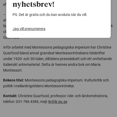
nyhetsbrev!
efter. Maria Montessori fortsatte att arbeta aktivt för fredsfrågor.
– Montessorirörelsen har försökt sopa den här problematiska
PS. Det är gratis och du kan avsluta när du vill.
alliansen med Mussolini under mattan, men det är ohållbart i
längden. Jag har velat ge en rättvisande bild av vad samarbetet gick
Jag vill prenumerera
ut på, utan att varken svartmåla eller skönmåla, säger Christine
Quarfood.
Inför arbetet med Montessoris pedagogiska imperium har Christine
Quarfood bland annat granskat Montessorirörelsens tidskrifter
under 1920- och 30-talen, dåtidens pressdebatt och ett omfattande
italienskt arkivmaterial. Detta är hennes andra bok om Maria
Montessori.
Bokens titel:
Montessoris pedagogiska imperium. Kulturkritik och
politik i mellankrigstidens Montessorirörelse.
Kontakt:
Christine Quarfood, professor i ide- och lärdomshistoria,
telefon: 031-786 4386, mejl:
lir@lir.gu.se