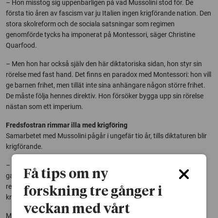
– Hon misstog sig uppenbarligen på vad Mussolini stod för. De
första tio åren av fascism var ju Italien ingen krigförande nation. Den
stora skolreform och de sociala satsningar som regimen
genomförde tycks ha imponerat på Montessori, säger Christine
Quarfood.
– Men hon har också själv den här diktatoriska sidan, hon styr sin
rörelse med fast hand. Det finns en paradox med Montessori: hon vill
ge barnen frihet, men tillät inte sina anhängare någon större frihet.
De måste följa hennes direktiv. Hon försöker bygga upp sin rörelse
nästan som ett imperium.
Fredsfostran rimmar illa med krigföring
Samarbetet med Mussolini pågår i ungefär tio år, tills diktaturen blir
krigförande.
– I det läget kan inte Montessori längre lyftas fram som
Få tips om ny
galjonsfiguren, den stora pedagogen, för det skulle gå totalt emot
regimens politik. Hon är ju stenhårt för fredsfostran och har
forskning tre gånger i
kritiserat alla idéer som förhärligar krig.
veckan med vårt
Montessoripedagogiken förbjuds i nazi-Tyskland 1936, Italien följer