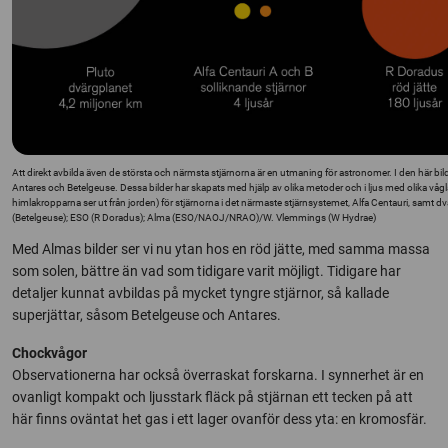
Att direkt avbilda även de största och närmsta stjärnorna är en utmaning för astronomer. I den här bi
Antares och Betelgeuse. Dessa bilder har skapats med hjälp av olika metoder och i ljus med olika våglä
himlakropparna ser ut från jorden) för stjärnorna i det närmaste stjärnsystemet, Alfa Centauri, sa
(Betelgeuse); ESO (R Doradus); Alma (ESO/NAOJ/NRAO)/W. Vlemmings (W Hydrae)
Med Almas bilder ser vi nu ytan hos en röd jätte, med samma massa
som solen, bättre än vad som tidigare varit möjligt. Tidigare har
detaljer kunnat avbildas på mycket tyngre stjärnor, så kallade
superjättar, såsom Betelgeuse och Antares.
Chockvågor
Observationerna har också överraskat forskarna. I synnerhet är en
ovanligt kompakt och ljusstark fläck på stjärnan ett tecken på att
här finns oväntat het gas i ett lager ovanför dess yta: en kromosfär.