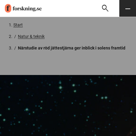
search
Sök
Meny
Gå till innehåll
Start
/
Natur & teknik
/
Närstudie av röd jättestjärna ger inblick i solens framtid