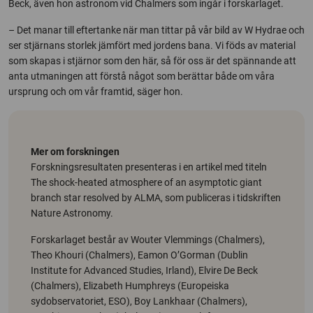
Beck, även hon astronom vid Chalmers som ingår i forskarlaget.
– Det manar till eftertanke när man tittar på vår bild av W Hydrae och
ser stjärnans storlek jämfört med jordens bana. Vi föds av material
som skapas i stjärnor som den här, så för oss är det spännande att
anta utmaningen att förstå något som berättar både om våra
ursprung och om vår framtid, säger hon.
Mer om forskningen
Forskningsresultaten presenteras i en artikel med titeln
The shock-heated atmosphere of an asymptotic giant
branch star resolved by ALMA, som publiceras i tidskriften
Nature Astronomy.
Forskarlaget består av Wouter Vlemmings (Chalmers),
Theo Khouri (Chalmers), Eamon O’Gorman (Dublin
Institute for Advanced Studies, Irland), Elvire De Beck
(Chalmers), Elizabeth Humphreys (Europeiska
sydobservatoriet, ESO), Boy Lankhaar (Chalmers),