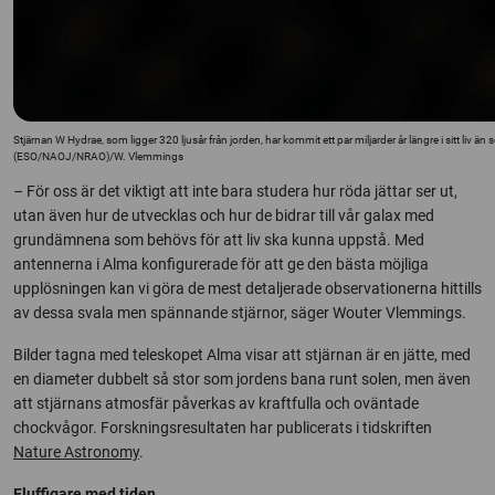
Stjärnan W Hydrae, som ligger 320 ljusår från jorden, har kommit ett par miljarder år längre i sitt liv än
(ESO/NAOJ/NRAO)/W. Vlemmings
– För oss är det viktigt att inte bara studera hur röda jättar ser ut,
utan även hur de utvecklas och hur de bidrar till vår galax med
grundämnena som behövs för att liv ska kunna uppstå. Med
antennerna i Alma konfigurerade för att ge den bästa möjliga
upplösningen kan vi göra de mest detaljerade observationerna hittills
av dessa svala men spännande stjärnor, säger Wouter Vlemmings.
Bilder tagna med teleskopet Alma visar att stjärnan är en jätte, med
en diameter dubbelt så stor som jordens bana runt solen, men även
att stjärnans atmosfär påverkas av kraftfulla och oväntade
chockvågor. Forskningsresultaten har publicerats i tidskriften
Nature Astronomy
.
Fluffigare med tiden