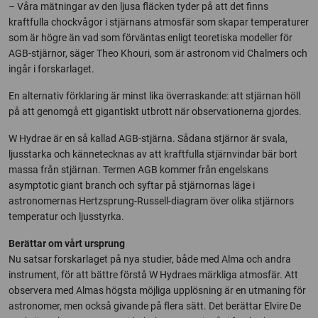
– Våra mätningar av den ljusa fläcken tyder på att det finns
kraftfulla chockvågor i stjärnans atmosfär som skapar temperaturer
som är högre än vad som förväntas enligt teoretiska modeller för
AGB-stjärnor, säger Theo Khouri, som är astronom vid Chalmers och
ingår i forskarlaget.
En alternativ förklaring är minst lika överraskande: att stjärnan höll
på att genomgå ett gigantiskt utbrott när observationerna gjordes.
W Hydrae är en så kallad AGB-stjärna. Sådana stjärnor är svala,
ljusstarka och kännetecknas av att kraftfulla stjärnvindar bär bort
massa från stjärnan. Termen AGB kommer från engelskans
asymptotic giant branch och syftar på stjärnornas läge i
astronomernas Hertzsprung-Russell-diagram över olika stjärnors
temperatur och ljusstyrka.
Berättar om vårt ursprung
Nu satsar forskarlaget på nya studier, både med Alma och andra
instrument, för att bättre förstå W Hydraes märkliga atmosfär. Att
observera med Almas högsta möjliga upplösning är en utmaning för
astronomer, men också givande på flera sätt. Det berättar Elvire De