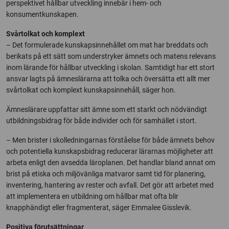
perspektivet hållbar utveckling innebär i hem- och
konsumentkunskapen.
Svårtolkat och komplext
– Det formulerade kunskapsinnehållet om mat har breddats och
berikats på ett sätt som understryker ämnets och matens relevans
inom lärande för hållbar utveckling i skolan. Samtidigt har ett stort
ansvar lagts på ämneslärarna att tolka och översätta ett allt mer
svårtolkat och komplext kunskapsinnehåll, säger hon.
Ämneslärare uppfattar sitt ämne som ett starkt och nödvändigt
utbildningsbidrag för både individer och för samhället i stort.
– Men brister i skolledningarnas förståelse för både ämnets behov
och potentiella kunskapsbidrag reducerar lärarnas möjligheter att
arbeta enligt den avsedda läroplanen. Det handlar bland annat om
brist på etiska och miljövänliga matvaror samt tid för planering,
inventering, hantering av rester och avfall. Det gör att arbetet med
att implementera en utbildning om hållbar mat ofta blir
knapphändigt eller fragmenterat, säger Emmalee Gisslevik.
Positiva förutsättningar