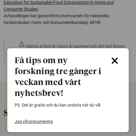
Education for Sustainable Food Consumption in Home and
Consumer Studies
Avhandlingen har genomförts inom ramen för nationella
forskarskolan i hem- och konsumentkunskap, NFHE.
warning
Denna artikel är några år gammal och det kan finnas
nyare forskning om samma ämne. Använd gärna vår
sökfunktion!
Få tips om ny
forskning tre gånger i
veckan med vårt
nyhetsbrev!
PS. Det är gratis och du kan avsluta när du vill.
Senaste nytt
Jag vill prenumerera