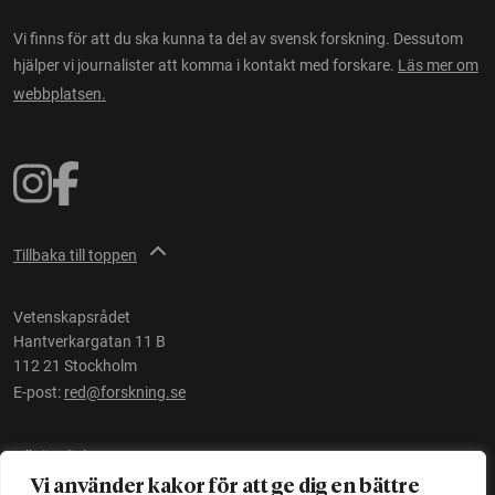
Vi finns för att du ska kunna ta del av svensk forskning. Dessutom
hjälper vi journalister att komma i kontakt med forskare.
Läs mer om
webbplatsen.
Tillbaka till toppen
Vetenskapsrådet
Hantverkargatan 11 B
112 21 Stockholm
E-post:
red@forskning.se
Tillgänglighet
Vi använder kakor för att ge dig en bättre