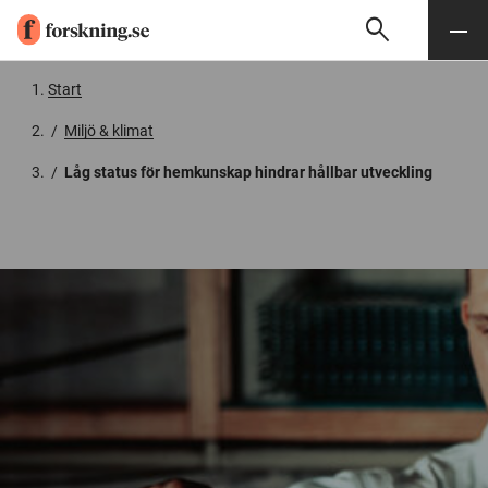
search
Sök
Meny
Gå till innehåll
Start
/
Miljö & klimat
/
Låg status för hemkunskap hindrar hållbar utveckling