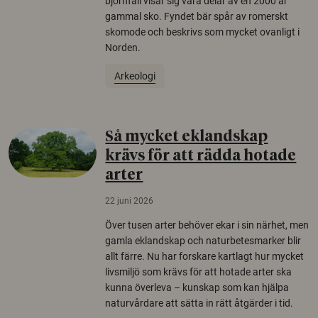
björnfäll visar sig vara delar av en 2000 år
gammal sko. Fyndet bär spår av romerskt
skomode och beskrivs som mycket ovanligt i
Norden.
Arkeologi
Så mycket eklandskap
krävs för att rädda hotade
arter
22 juni 2026
Över tusen arter behöver ekar i sin närhet, men
gamla eklandskap och naturbetesmarker blir
allt färre. Nu har forskare kartlagt hur mycket
livsmiljö som krävs för att hotade arter ska
kunna överleva – kunskap som kan hjälpa
naturvårdare att sätta in rätt åtgärder i tid.