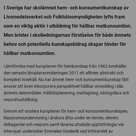
I Sverige har skolämnet hem- och konsumentkunskap av
Livsmedelsverket och Folkhälsomyndigheten lyfts fram
som en viktig aktör i utbildning för hållbar matkonsumtion.
Men brister i skolledningarnas förståelse för både ämnets
behov och potentiella kunskapsbidrag skapar hinder för
hållbar matkonsumtion.
I jämförelse med kursplanen för hemkunskap från 1962 innehåller
den senaste läroplansrevideringen 2011 ett alltmer abstrakt och
komplext innehåll. Nu har ämnet hem- och konsumentkunskap fått
ansvar att även inkorporera perspektivet hållbar utveckling i alla
ämnets delområden: måltidsplanering, matlagning, näringslära och
resurshushållning.
Genom att studera kursplaner för hem- och konsumentkunskapen,
klassrumsundervisning i årskurs åtta under en termin, elevers
deltagande och respons samt lärares uttalade uppfattningar via
intervjuer undersöker Emmalee Gisslevik vad införandet av