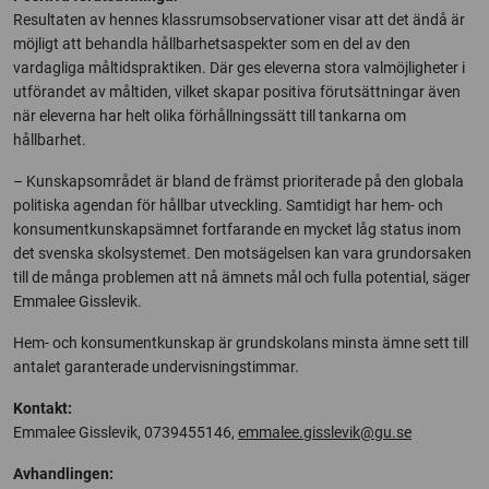
Resultaten av hennes klassrumsobservationer visar att det ändå är
möjligt att behandla hållbarhetsaspekter som en del av den
vardagliga måltidspraktiken. Där ges eleverna stora valmöjligheter i
utförandet av måltiden, vilket skapar positiva förutsättningar även
när eleverna har helt olika förhållningssätt till tankarna om
hållbarhet.
– Kunskapsområdet är bland de främst prioriterade på den globala
politiska agendan för hållbar utveckling. Samtidigt har hem- och
konsumentkunskapsämnet fortfarande en mycket låg status inom
det svenska skolsystemet. Den motsägelsen kan vara grundorsaken
till de många problemen att nå ämnets mål och fulla potential, säger
Emmalee Gisslevik.
Hem- och konsumentkunskap är grundskolans minsta ämne sett till
antalet garanterade undervisningstimmar.
Kontakt:
Emmalee Gisslevik, 0739455146,
emmalee.gisslevik@gu.se
Avhandlingen: