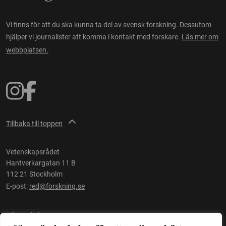
Vi finns för att du ska kunna ta del av svensk forskning. Dessutom
hjälper vi journalister att komma i kontakt med forskare.
Läs mer om
webbplatsen.
Tillbaka till toppen
Vetenskapsrådet
Hantverkargatan 11 B
112 21 Stockholm
E-post:
red@forskning.se
Tillgänglighet