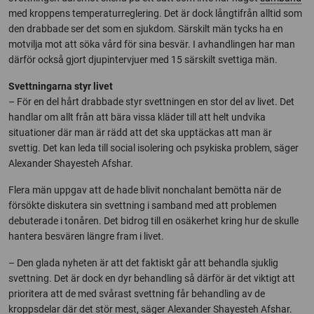
med kroppens temperaturreglering. Det är dock långtifrån alltid som
den drabbade ser det som en sjukdom. Särskilt män tycks ha en
motvilja mot att söka vård för sina besvär. I avhandlingen har man
därför också gjort djupintervjuer med 15 särskilt svettiga män.
Svettningarna styr livet
– För en del hårt drabbade styr svettningen en stor del av livet. Det
handlar om allt från att bära vissa kläder till att helt undvika
situationer där man är rädd att det ska upptäckas att man är
svettig. Det kan leda till social isolering och psykiska problem, säger
Alexander Shayesteh Afshar.
Flera män uppgav att de hade blivit nonchalant bemötta när de
försökte diskutera sin svettning i samband med att problemen
debuterade i tonåren. Det bidrog till en osäkerhet kring hur de skulle
hantera besvären längre fram i livet.
– Den glada nyheten är att det faktiskt går att behandla sjuklig
svettning. Det är dock en dyr behandling så därför är det viktigt att
prioritera att de med svårast svettning får behandling av de
kroppsdelar där det stör mest, säger Alexander Shayesteh Afshar.