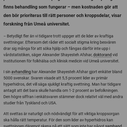
finns behandling som fungerar – men kostnaden gör att
den bör prioriteras till rätt personer och kroppsdelar, visar
forskning från Umeå universitet.
– Betydligt fler än vi tidigare trott uppger att de lider av kraftiga
svettningar. Eftersom det råder ett socialt stigma kring besvären
drar sig många för att söka hjälp och fångas därför inte upp i
vårdstatistiken, säger Alexander Shayesteh Afshar,
doktorand
vid
Institutionen för folkhälsa och klinisk medicin vid Umeå universitet.
I sin
avhandling
har Alexander Shayesteh Afshar gjort enkäter bland
5000 svenskar. Svaren visade att 5,5 procent lider av primär
hyperhidros, det vill säga sjukligt kraftig svettning. Man har tidigare
antagit att det bara skulle handla om 1-2 procent av befolkningen.
Den högre siffran i enkätsvaren stämmer dock relativt väl med andra
studier från Tyskland och USA.
Att svettas är naturligt och nödvändigt för att viktiga kroppsorgan
ska hålla rätt temperatur. För den som lider av hyperhidros kan
svettningen däremot skena på ett sätt som inte har något
samband