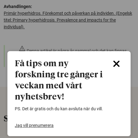
Avhandlingen:
Primär hyperhidros. Förekomst och påverkan på individen. (Engelsk
titel: Primary hyperhidrosis. Prevalence and impacts for the
individual).
warning
Denna artikel är några år gammal och det kan finnas
nyare forskning om samma ämne. Använd gärna vår
Få tips om ny
sökfunktion!
forskning tre gånger i
veckan med vårt
nyhetsbrev!
PS. Det är gratis och du kan avsluta när du vill.
Senaste nytt
Jag vill prenumerera