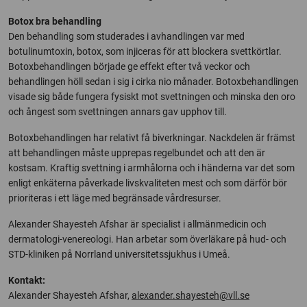
Botox bra behandling
Den behandling som studerades i avhandlingen var med
botulinumtoxin, botox, som injiceras för att blockera svettkörtlar.
Botoxbehandlingen började ge effekt efter två veckor och
behandlingen höll sedan i sig i cirka nio månader. Botoxbehandlingen
visade sig både fungera fysiskt mot svettningen och minska den oro
och ångest som svettningen annars gav upphov till.
Botoxbehandlingen har relativt få biverkningar. Nackdelen är främst
att behandlingen måste upprepas regelbundet och att den är
kostsam. Kraftig svettning i armhålorna och i händerna var det som
enligt enkäterna påverkade livskvaliteten mest och som därför bör
prioriteras i ett läge med begränsade vårdresurser.
Alexander Shayesteh Afshar är specialist i allmänmedicin och
dermatologi-venereologi. Han arbetar som överläkare på hud- och
STD-kliniken på Norrland universitetssjukhus i Umeå.
Kontakt:
Alexander Shayesteh Afshar,
alexander.shayesteh@vll.se